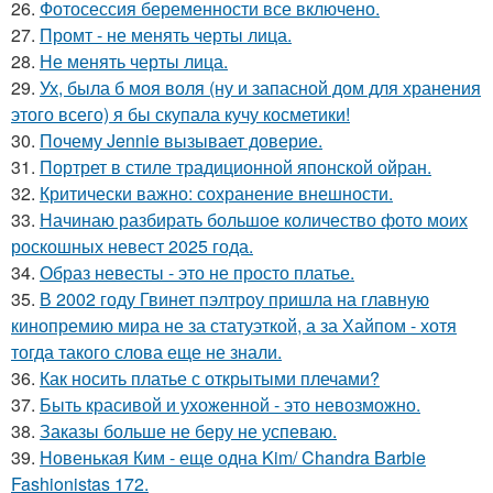
26.
Фотосессия беременности все включено.
27.
Промт - не менять черты лица.
28.
Не менять черты лица.
29.
Ух, была б моя воля (ну и запасной дом для хранения
этого всего) я бы скупала кучу косметики!
30.
Почему Jennie вызывает доверие.
31.
Портрет в стиле традиционной японской ойран.
32.
Критически важно: сохранение внешности.
33.
Начинаю разбирать большое количество фото моих
роскошных невест 2025 года.
34.
Образ невесты - это не просто платье.
35.
В 2002 году Гвинет пэлтроу пришла на главную
кинопремию мира не за статуэткой, а за Хайпом - хотя
тогда такого слова еще не знали.
36.
Как носить платье с открытыми плечами?
37.
Быть красивой и ухоженной - это невозможно.
38.
Заказы больше не беру не успеваю.
39.
Новенькая Ким - еще одна Kim/ Chandra Barbie
Fashionistas 172.