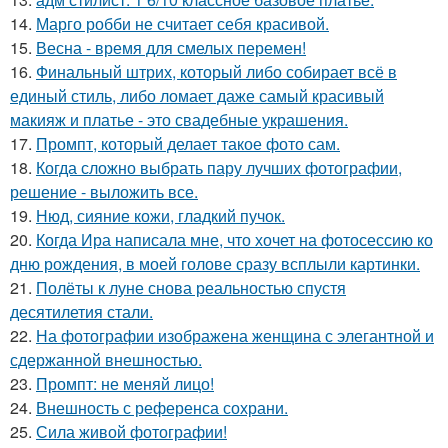
14.
Марго робби не считает себя красивой.
15.
Весна - время для смелых перемен!
16.
Финальный штрих, который либо собирает всё в
единый стиль, либо ломает даже самый красивый
макияж и платье - это свадебные украшения.
17.
Промпт, который делает такое фото сам.
18.
Когда сложно выбрать пару лучших фотографии,
решение - выложить все.
19.
Нюд, сияние кожи, гладкий пучок.
20.
Когда Ира написала мне, что хочет на фотосессию ко
дню рождения, в моей голове сразу всплыли картинки.
21.
Полёты к луне снова реальностью спустя
десятилетия стали.
22.
На фотографии изображена женщина с элегантной и
сдержанной внешностью.
23.
Промпт: не меняй лицо!
24.
Внешность с референса сохрани.
25.
Сила живой фотографии!