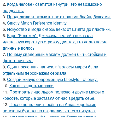
2.
Когда человек светится изнутри, это невозможно
подделать.
3.
Продолжаю знакомить вас с новыми блайндбоксами.
4.
Strictly Match Reference Identity.
5.
Искусство и мода сквозь века: от Египта до пластики.
6.
Каре "Колокол": Джессика честейн показала
идеальную короткую стрижку для тех, кто долго носил
длинные волосы.
7.
Почему свадебный макияж должен быть стойким и
фотогеничным.
8.
Один поклонник написал: "волосы марси были
отдельным персонажем сериала.
9.
Создай живую современную Lifestyle - съёмку.
10.
Как выглядеть моложе.
11.
Протирать лицо льдом полезно и другие мифы о
красоте, которые заставляют нас вредить себе.
12.
После появления тэхёна на Amas корейские
нетизены буквально взорвались от его визуала.
13.
адм стилист: 1 6/10 классное базовое платье.