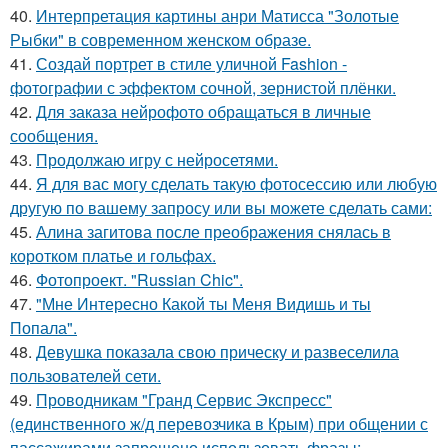
40.
Интерпретация картины анри Матисса "Золотые
Рыбки" в современном женском образе.
41.
Создай портрет в стиле уличной Fashion -
фотографии с эффектом сочной, зернистой плёнки.
42.
Для заказа нейрофото обращаться в личные
сообщения.
43.
Продолжаю игру с нейросетями.
44.
Я для вас могу сделать такую фотосессию или любую
другую по вашему запросу или вы можете сделать сами:
45.
Алина загитова после преображения снялась в
коротком платье и гольфах.
46.
Фотопроект. "Russian Chic".
47.
"Мне Интересно Какой ты Меня Видишь и ты
Попала".
48.
Девушка показала свою прическу и развеселила
пользователей сети.
49.
Проводникам "Гранд Сервис Экспресс"
(единственного ж/д перевозчика в Крым) при общении с
пассажирами запрещено использовать фразы: