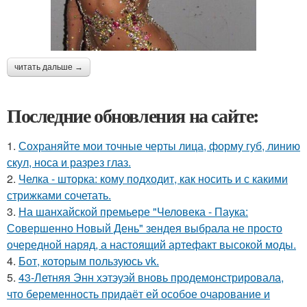
читать дальше →
Последние обновления на сайте:
1.
Сохраняйте мои точные черты лица, форму губ, линию
скул, носа и разрез глаз.
2.
Челка - шторка: кому подходит, как носить и с какими
стрижками сочетать.
3.
На шанхайской премьере "Человека - Паука:
Совершенно Новый День" зендея выбрала не просто
очередной наряд, а настоящий артефакт высокой моды.
4.
Бот, которым пользуюсь vk.
5.
43-Летняя Энн хэтэуэй вновь продемонстрировала,
что беременность придаёт ей особое очарование и