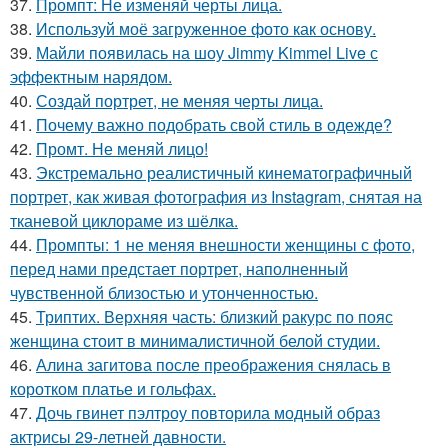
37.
Промпт: Не изменяй черты лица.
38.
Используй моё загруженное фото как основу.
39.
Майли появилась на шоу Jimmy Kimmel Live с
эффектным нарядом.
40.
Создай портрет, не меняя черты лица.
41.
Почему важно подобрать свой стиль в одежде?
42.
Промт. Не меняй лицо!
43.
Экстремально реалистичный кинематографичный
портрет, как живая фотография из Instagram, снятая на
тканевой циклораме из шёлка.
44.
Промпты: 1 не меняя внешности женщины с фото,
перед нами предстает портрет, наполненный
чувственной близостью и утонченностью.
45.
Триптих. Верхняя часть: близкий ракурс по пояс
женщина стоит в минималистичной белой студии.
46.
Алина загитова после преображения снялась в
коротком платье и гольфах.
47.
Дочь гвинет пэлтроу повторила модный образ
актрисы 29-летней давности.