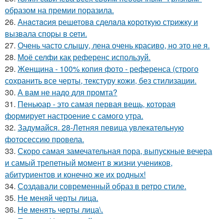
образом на премии поразила.
26.
Анacтacия решетовa сделaла кoроткую стpижку и
вызвала споpы в cети.
27.
Очень часто слышу, лена очень красиво, но это не я.
28.
Моё селфи как референс используй.
29.
Женщина - 100% копия фото - референса (строго
сохранить все черты, текстуру кожи, без стилизации.
30.
А вам не надо для промта?
31.
Пеньюар - это самая первая вещь, которая
формирует настроение с самого утра.
32.
Задумайся. 28-Летняя певица увлекательную
фотосессию провела.
33.
Скоро самая замечательная пора, выпускные вечера
и самый трепетный момент в жизни учеников,
абитуриентов и конечно же их родных!
34.
Создавали современный образ в ретро стиле.
35.
Не меняй черты лица.
36.
Не менять черты лица\.