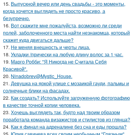
15.
Выпускной вечер или день свадьбы - это моменты,
когда хочется выглядеть не просто красиво, а
безупречно.
16.
Вот скажите мне пожалуйста, возможно ли среди
полей, заболоченного места найти незнакомца, который
скажет куда двигаться дальше?
17.
Не меняя внешность и черты лица.
18.
Укладки /прически на любую длину волос за 1 час.
19.
Марго Робби: "Я Никогда не Считала Себя
Красивой".
20.
Ninadobrev@Mystic_House.
21.
Девушка на яркой улице с мозаикой гауди, пальмы и
солнечные блики на фасадах.
22.
Как создать? Используйте загруженную фотографию
в качестве точной копии человека.
23.
Хочешь выглядеть так, будто над твоим образом
поработала команда визажистов и стилистов из глянца?
24.
Как я финал на адреналине без сна и еды прошла?
25.
Юлия савичева всех своим необычным "Грязным"