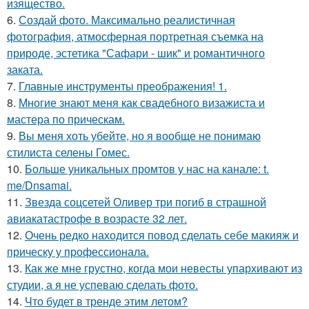
изящество.
6.
Создай фото. Максимально реалистичная
фотография, атмосферная портретная съемка на
природе, эстетика "Сафари - шик" и романтичного
заката.
7.
Главные инструменты преображения! 1.
8.
Многие знают меня как свадебного визажиста и
мастера по прическам.
9.
Вы меня хоть убейте, но я вообще не понимаю
стилиста селены Гомес.
10.
Больше уникальных промтов у нас на канале: t.
me/Dnsamai.
11.
Звезда соцсетей Оливер три погиб в страшной
авиакатастрофе в возрасте 32 лет.
12.
Очень редко находится повод сделать себе макияж и
прическу у профессионала.
13.
Как же мне грустно, когда мои невесты упархивают из
студии, а я не успеваю сделать фото.
14.
Что будет в тренде этим летом?