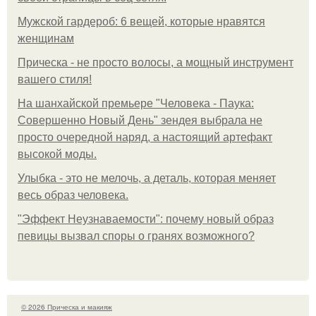
Мужской гардероб: 6 вещей, которые нравятся
женщинам
Прическа - не просто волосы, а мощный инструмент
вашего стиля!
На шанхайской премьере "Человека - Паука:
Совершенно Новый День" зендея выбрала не
просто очередной наряд, а настоящий артефакт
высокой моды.
Улыбка - это не мелочь, а деталь, которая меняет
весь образ человека.
"Эффект Неузнаваемости": почему новый образ
певицы вызвал споры о гранях возможного?
© 2026 Прическа и макияж