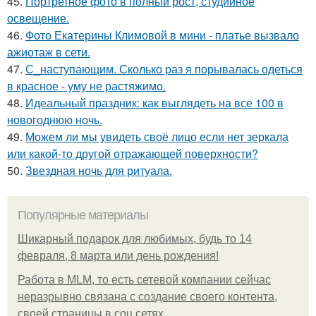
45.
Портретное фото в полный рост, студийное
освещение.
46.
Фото Екатерины Климовой в мини - платье вызвало
ажиотаж в сети.
47.
С_наступающим. Сколько раз я порывалась одеться
в красное - уму не растяжимо.
48.
Идеальный праздник: как выглядеть на все 100 в
новогоднюю ночь.
49.
Можем ли мы увидеть своё лицо если нет зеркала
или какой-то другой отражающей поверхности?
50.
Звездная ночь для ритуала.
Популярные материалы
Шикарный подарок для любимых, будь то 14
февраля, 8 марта или день рождения!
Работа в MLM, то есть сетевой компании сейчас
неразрывно связана с создание своего контента,
своей страницы в соц сетях.