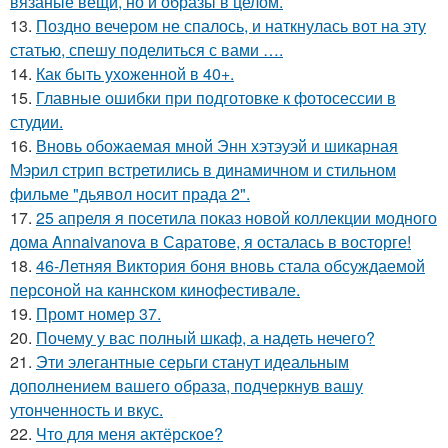
вязаные вещи, но и образы в целом.
13.
Поздно вечером не спалось, и наткнулась вот на эту
статью, спешу поделиться с вами ….
14.
Как быть ухоженной в 40+.
15.
Главные ошибки при подготовке к фотосессии в
студии.
16.
Вновь обожаемая мной Энн хэтэуэй и шикарная
Мэрил стрип встретились в динамичном и стильном
фильме "дьявол носит прада 2".
17.
25 апреля я посетила показ новой коллекции модного
дома Annaivanova в Саратове, я осталась в восторге!
18.
46-Летняя Виктория боня вновь стала обсуждаемой
персоной на каннском кинофестивале.
19.
Промт номер 37.
20.
Почему у вас полный шкаф, а надеть нечего?
21.
Эти элегантные серьги станут идеальным
дополнением вашего образа, подчеркнув вашу
утонченность и вкус.
22.
Что для меня актёрское?