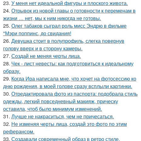
23.
У меня нет идеальной фигуры и плоского живота.
24.
Отрывок из новой главы о готовности к переменам в
жизни … нет, мы к ним никогда не готовы.
25.
Олег табаков сыграл роль мисс Эндрю в фильме
"Мэри поппинс, до свидания!
26.
Девушка стоит в полупрофиль, слегка повернув
голову вверх и в сторону камеры.
27.
Создай не меняя черты лица.
28.
Чек - лист невесты: как подготовиться к идеальному
образу.
29.
Когда Ира написала мне, что хочет на фотосессию ко
дню рождения, в моей голове сразу всплыли картинки.
30.
Отредактировала фото из паспорта: подобрала стиль
одежды, легкий повседневный макияж, прическу
оставила, чтоб было минимум изменений.
31.
Лучше не накраситься, чем не причесаться.
32.
Не изменяя черты лица, создай это фото по этим
реферансом.
33.
Создавали современный образ в ретро стиле.