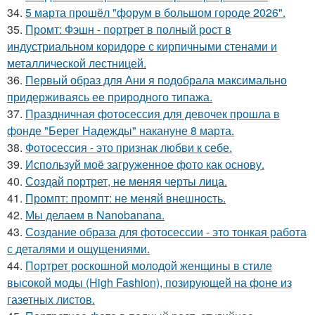
34.
5 марта прошёл "форум в большом городе 2026".
35.
Промт: Фэшн - портрет в полный рост в
индустриальном коридоре с кирпичными стенами и
металлической лестницей.
36.
Первый образ для Ани я подобрала максимально
придерживаясь ее природного типажа.
37.
Праздничная фотосессия для девочек прошла в
фонде "Берег Надежды" накануне 8 марта.
38.
Фотосессия - это признак любви к себе.
39.
Используй моё загруженное фото как основу.
40.
Создай портрет, не меняя черты лица.
41.
Промпт: промпт: не меняй внешность.
42.
Мы делаем в Nanobanana.
43.
Создание образа для фотосессии - это тонкая работа
с деталями и ощущениями.
44.
Портрет роскошной молодой женщины в стиле
высокой моды (High Fashion), позирующей на фоне из
газетных листов.