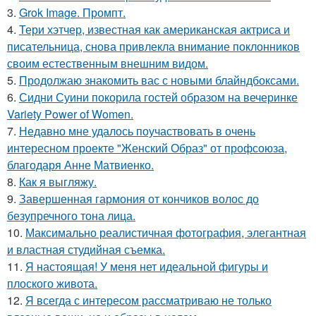
3.
Grok Image. Промпт.
4.
Тери хэтчер, известная как американская актриса и
писательница, снова привлекла внимание поклонников
своим естественным внешним видом.
5.
Продолжаю знакомить вас с новыми блайндбоксами.
6.
Сидни Суини покорила гостей образом на вечеринке
Variety Power of Women.
7.
Недавно мне удалось поучаствовать в очень
интересном проекте "Женский Образ" от профсоюза,
благодаря Анне Матвиенко.
8.
Как я выгляжу.
9.
Завершенная гармония от кончиков волос до
безупречного тона лица.
10.
Максимально реалистичная фотография, элегантная
и властная студийная съемка.
11.
Я настоящая! У меня нет идеальной фигуры и
плоского живота.
12.
Я всегда с интересом рассматриваю не только