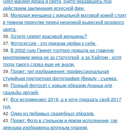
сиял магией добра и света, будто оказавшись под
действием заклинания искусной феи.
35.
Молодая женщина с идеальной матовой кожей стоит
в темном переулке перед неоновой вывеской розового
цвета.
36.
Хотите секрет красивой женщины?
37.
Фотосессия - это признак любви к себе.
38.
В 2002 году Гвинет пэлтроу пришла на главную
кинопремию мира не за статуэткой, а за Хайпом - хотя
тогда такого слова еще не знали.
39.
Промт: тип изображения: профессиональная
студийная портретная фотография (Beauty - съемка.
40.
Полный фотосет с новым образом Ананьи для
свадьбы друзей.
41.
Все вспоминают 2016, а я хочу показать свой 2017
год.
42.
Один из любимых свадебных образов.
43.
Промт: Фото в стильном и ярком исполнении, где
девушка изображена крупным планом.