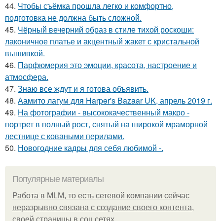
44.
Чтобы съёмка прошла легко и комфортно,
подготовка не должна быть сложной.
45.
Чёрный вечерний образ в стиле тихой роскоши:
лаконичное платье и акцентный жакет с кристальной
вышивкой.
46.
Парфюмерия это эмоции, красота, настроение и
атмосфера.
47.
Знаю все ждут и я готова объявить.
48.
Аамито лагум для Harper's Bazaar UK, апрель 2019 г.
49.
На фотографии - высококачественный макро -
портрет в полный рост, снятый на широкой мраморной
лестнице с коваными перилами.
50.
Новогодние кадры для себя любимой -.
Популярные материалы
Работа в MLM, то есть сетевой компании сейчас
неразрывно связана с создание своего контента,
своей страницы в соц сетях.