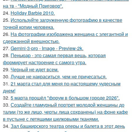
на тв - "Модный Приговор".
24.
Holiday Barbie 2010.
25.
Используйте загруженную фотографию в качестве
точной копии человека.
26.
На фотографии изображена женщина с элегантной и
сдержанной внешностью.
27.
Gemini-3-pro - Image - Preview-2k.
28.
Пеньюар - это самая первая вещь, которая
формирует настроение с самого утра.
29.
Черный не идет всем.
30.
Лучше не накраситься, чем не причесаться.
31.
21 марта стал для меня по-настоящему чудесным
днем!
32.
5 марта прошёл "форум в большом городе 2026".
33.
Создайте гламурный портрет молодой женщины до
талии (то же лицо, черты лица сохранены) на фоне кафе
в пустыне с летящими шелковыми тканями.
34.
Зал башкирского театра оперы и балета в этот день