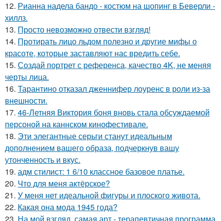
12.
Рианна надела бандо - костюм на шопинг в Беверли -
хиллз.
13.
Просто невозможно отвести взгляд!
14.
Протирать лицо льдом полезно и другие мифы о
красоте, которые заставляют нас вредить себе.
15.
Создай портрет с референса, качество 4K, не меняя
черты лица.
16.
Тарантино отказал дженнифер лоуренс в роли из-за
внешности.
17.
46-Летняя Виктория боня вновь стала обсуждаемой
персоной на каннском кинофестивале.
18.
Эти элегантные серьги станут идеальным
дополнением вашего образа, подчеркнув вашу
утонченность и вкус.
19.
адм стилист: 1 6/10 классное базовое платье.
20.
Что для меня актёрское?
21.
У меня нет идеальной фигуры и плоского живота.
22.
Какая она мода 1945 года?
23.
На мой взгляд, самая арт - терапевтичная программа