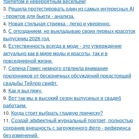
трепетом и невероятным весельем!
3.
Решила протестировать один из самых интересных AI
- промтов для бьюти - анализа.
4.
Новая стильная стрижка - легко и уверенно.
5.
С опозданием, но выкладываю своих первых красоток
выпускниц 2026 год.
6.
Естественность всегда в моде - это утверждение
актуально как в мире моды и красоты, так и в
повседневной жизни.
7.
Селена Гомес немного отвлекла внимание
поклонников от бесконечных обсуждений предстоящей
свадьбы Тейлор свифт.
8.
Как я выгляжу.
9.
Вот так мы в высокий сезон выпускных и свадеб
работаем.
10.
Когда стоит выбрать гладкую прическу?
11.
Создай эффектный журнальный портрет, полностью
сохранив внешность с загруженного фото - референса
без изменений.