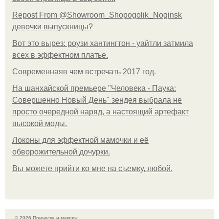
Repost From @Showroom_Shopogolik_Noginsk
девочки выпускницы?
Вот это вырез: роузи хантингтон - уайтли затмила
всех в эффектном платьe.
Современнаяв чем встречать 2017 год.
На шанхайской премьере "Человека - Паука:
Совершенно Новый День" зендея выбрала не
просто очередной наряд, а настоящий артефакт
высокой моды.
Локоны для эффектной мамочки и её
обворожительной дочурки.
Вы можете прийти ко мне на съемку, любой.
© 2026 Прическа и макияж