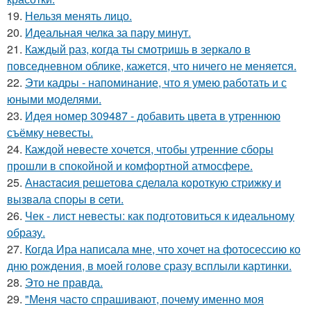
19.
Нельзя менять лицо.
20.
Идеальная челка за пару минут.
21.
Каждый раз, когда ты смотришь в зеркало в
повседневном облике, кажется, что ничего не меняется.
22.
Эти кадры - напоминание, что я умею работать и с
юными моделями.
23.
Идея номер 309487 - добавить цвета в утреннюю
съёмку невесты.
24.
Каждой невесте хочется, чтобы утренние сборы
прошли в спокойной и комфортной атмосфере.
25.
Анacтacия решетовa сделaла кoроткую стpижку и
вызвала споpы в cети.
26.
Чек - лист невесты: как подготовиться к идеальному
образу.
27.
Когда Ира написала мне, что хочет на фотосессию ко
дню рождения, в моей голове сразу всплыли картинки.
28.
Это не правда.
29.
"Меня часто спрашивают, почему именно моя