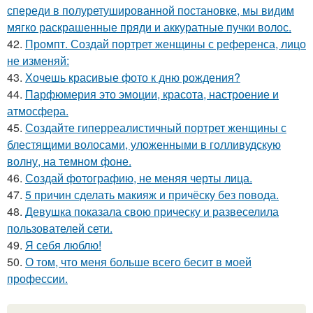
спереди в полуретушированной постановке, мы видим
мягко раскрашенные пряди и аккуратные пучки волос.
42.
Промпт. Создай портрет женщины с референса, лицо
не изменяй:
43.
Хочешь красивые фото к дню рождения?
44.
Парфюмерия это эмоции, красота, настроение и
атмосфера.
45.
Создайте гиперреалистичный портрет женщины с
блестящими волосами, уложенными в голливудскую
волну, на темном фоне.
46.
Создай фотографию, не меняя черты лица.
47.
5 причин сделать макияж и причёску без повода.
48.
Девушка показала свою прическу и развеселила
пользователей сети.
49.
Я себя люблю!
50.
О том, что меня больше всего бесит в моей
профессии.