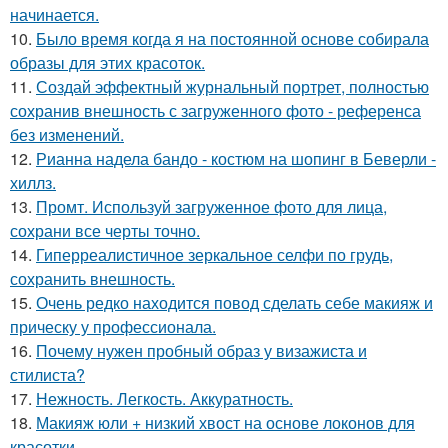
начинается.
10.
Было время когда я на постоянной основе собирала
образы для этих красоток.
11.
Создай эффектный журнальный портрет, полностью
сохранив внешность с загруженного фото - референса
без изменений.
12.
Рианна надела бандо - костюм на шопинг в Беверли -
хиллз.
13.
Промт. Используй загруженное фото для лица,
сохрани все черты точно.
14.
Гиперреалистичное зеркальное селфи по грудь,
сохранить внешность.
15.
Очень редко находится повод сделать себе макияж и
прическу у профессионала.
16.
Почему нужен пробный образ у визажиста и
стилиста?
17.
Нежность. Легкость. Аккуратность.
18.
Макияж юли + низкий хвост на основе локонов для
красотки.