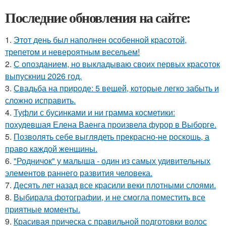
Последние обновления на сайте:
1.
Этот день был наполнен особенной красотой,
трепетом и невероятным весельем!
2.
С опозданием, но выкладываю своих первых красоток
выпускниц 2026 год.
3.
Свадьба на природе: 5 вещей, которые легко забыть и
сложно исправить.
4.
Туфли с бусинками и ни грамма косметики:
похудевшая Елена Ваенга произвела фурор в Выборге.
5.
Позволять себе выглядеть прекрасно-не роскошь, а
право каждой женщины.
6.
"Родничок" у малыша - один из самых удивительных
элементов раннего развития человека.
7.
Десять лет назад все красили веки плотными слоями.
8.
Выбирала фотографии, и не смогла поместить все
приятные моменты.
9.
Красивая прическа с правильной подготовки волос