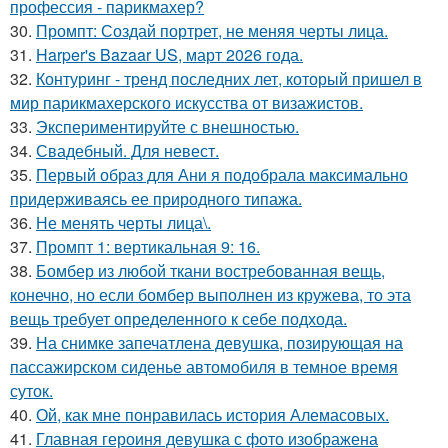
профессия - парикмахер?
30.
Промпт: Создай портрет, не меняя черты лица.
31.
Harper's Bazaar US, март 2026 года.
32.
Контуринг - тренд последних лет, который пришел в
мир парикмахерского искусства от визажистов.
33.
Экспериментируйте с внешностью.
34.
Свадебный. Для невест.
35.
Первый образ для Ани я подобрала максимально
придерживаясь ее природного типажа.
36.
Не менять черты лица\.
37.
Промпт 1: вертикальная 9: 16.
38.
Бомбер из любой ткани востребованная вещь,
конечно, но если бомбер выполнен из кружева, то эта
вещь требует определенного к себе подхода.
39.
На снимке запечатлена девушка, позирующая на
пассажирском сиденье автомобиля в темное время
суток.
40.
Ой, как мне понравилась история Алемасовых.
41.
Главная героиня девушка с фото изображена