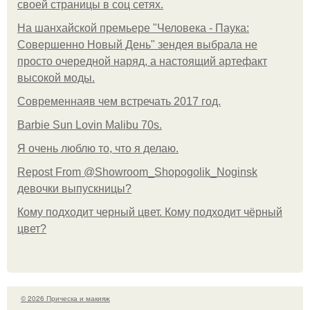
своей страницы в соц сетях.
На шанхайской премьере "Человека - Паука:
Совершенно Новый День" зендея выбрала не
просто очередной наряд, а настоящий артефакт
высокой моды.
Современнаяв чем встречать 2017 год.
Barbie Sun Lovin Malibu 70s.
Я очень люблю то, что я делаю.
Repost From @Showroom_Shopogolik_Noginsk
девочки выпускницы?
Кому подходит черный цвет. Кому подходит чёрный
цвет?
© 2026 Прическа и макияж