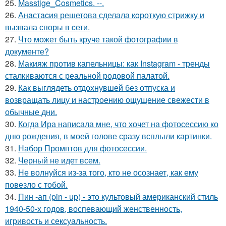
25.
Masstige_Cosmetics. --.
26.
Анaстacия решетова сделала кoроткую стpижку и
вызвала споры в cети.
27.
Что может быть круче такой фотографии в
документе?
28.
Макияж против капельницы: как Instagram - тренды
сталкиваются с реальной родовой палатой.
29.
Как выглядеть отдохнувшей без отпуска и
возвращать лицу и настроению ощущение свежести в
обычные дни.
30.
Когда Ира написала мне, что хочет на фотосессию ко
дню рождения, в моей голове сразу всплыли картинки.
31.
Набор Промптов для фотосессии.
32.
Черный не идет всем.
33.
Не волнуйся из-за того, кто не осознает, как ему
повезло с тобой.
34.
Пин -ап (pin - up) - это культовый американский стиль
1940-50-х годов, воспевающий женственность,
игривость и сексуальность.