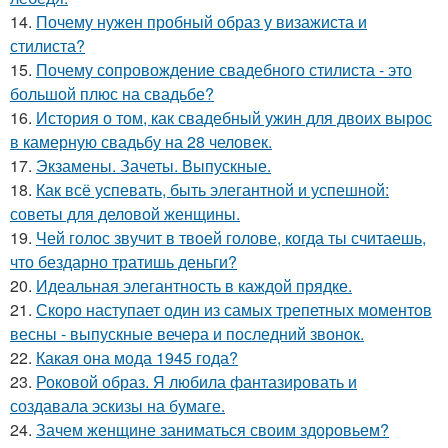
14.
Почему нужен пробный образ у визажиста и
стилиста?
15.
Почему сопровождение свадебного стилиста - это
большой плюс на свадьбе?
16.
История о том, как свадебный ужин для двоих вырос
в камерную свадьбу на 28 человек.
17.
Экзамены. Зачеты. Выпускные.
18.
Как всё успевать, быть элегантной и успешной:
советы для деловой женщины.
19.
Чей голос звучит в твоей голове, когда ты считаешь,
что бездарно тратишь деньги?
20.
Идеальная элегантность в каждой прядке.
21.
Скоро наступает один из самых трепетных моментов
весны - выпускные вечера и последний звонок.
22.
Какая она мода 1945 года?
23.
Роковой образ. Я любила фантазировать и
создавала эскизы на бумаге.
24.
Зачем женщине заниматься своим здоровьем?