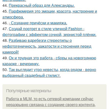
44.
Прекрасный образ для Александры.
45.
Парфюмерия это эмоции, красота, настроение и
атмосфера.
46.
- Создание причёски и макияжа.
47.
Создай портрет в стиле уличной Fashion -
фотографии с эффектом сочной, зернистой плёнки.
48.
Разбиваю вдребезги стереотипы о
нефотогеничность, зажатости и стеснения перед
камерой!
49.
Ох и трудная это работа - сборы на новогоднюю
караоке - вечеринку.
50.
Так выглядит утро невесты, когда рядом - верно
выбранный свадебный стилист.
Популярные материалы
Работа в MLM, то есть сетевой компании сейчас
неразрывно связана с создание своего контента,