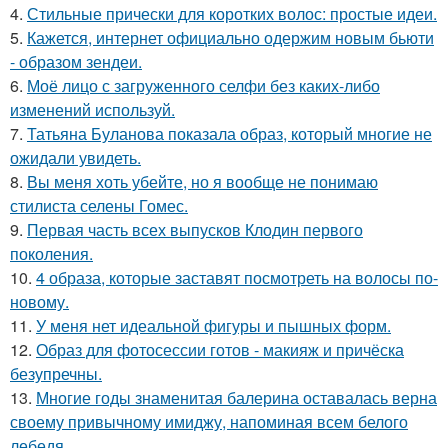
4.
Стильные прически для коротких волос: простые идеи.
5.
Кажется, интернет официально одержим новым бьюти
- образом зендеи.
6.
Моё лицо с загруженного селфи без каких-либо
изменений используй.
7.
Татьяна Буланова показала образ, который многие не
ожидали увидеть.
8.
Вы меня хоть убейте, но я вообще не понимаю
стилиста селены Гомес.
9.
Первая часть всех выпусков Клодин первого
поколения.
10.
4 образа, которые заставят посмотреть на волосы по-
новому.
11.
У меня нет идеальной фигуры и пышных форм.
12.
Образ для фотосессии готов - макияж и причёска
безупречны.
13.
Многие годы знаменитая балерина оставалась верна
своему привычному имиджу, напоминая всем белого
лебедя.