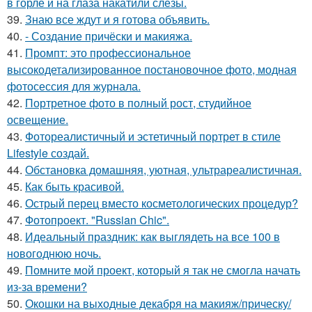
в горле и на глаза накатили слезы.
39.
Знаю все ждут и я готова объявить.
40.
- Создание причёски и макияжа.
41.
Промпт: это профессиональное
высокодетализированное постановочное фото, модная
фотосессия для журнала.
42.
Портретное фото в полный рост, студийное
освещение.
43.
Фотореалистичный и эстетичный портрет в стиле
Lifestyle создай.
44.
Обстановка домашняя, уютная, ультрареалистичная.
45.
Как быть красивой.
46.
Острый перец вместо косметологических процедур?
47.
Фотопроект. "Russian Chic".
48.
Идеальный праздник: как выглядеть на все 100 в
новогоднюю ночь.
49.
Помните мой проект, который я так не смогла начать
из-за времени?
50.
Окошки на выходные декабря на макияж/прическу/