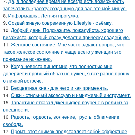
7.
Да, в последнее время не всегда есть возможность
запечатлить красоту созданную для вас это мой минус.
8.
Информашка. Летняя прогулка.
9.
Создай живую современную Lifestyle - съёмку.
10.
Добрый день! Подскажите, пожалуйста, хорошего
визажиста, который сразу делает и прическу свадебную.
11.
Женское состояние. Мне часто задают вопрос, что
такое женское состояние и чаще всего у женщин это
понимание искажено.
12.
Когда невеста пишет мне, что полностью мне
доверяет и пробный образ не нужен, я все равно прошу
о личной встрече.
13.
Бесцветная хна - для чего и как применять.
14.
Очки - стильный аксессуар и имиджевый инструмент.
15.
Тарантино отказал дженнифер лоуренс в роли из-за
внешности.
16.
Радость, гордость, волнение, грусть, облегчение,
свобода.
17.
Промт: этот снимок представляет собой эффектное