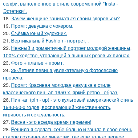
селфи, выполненное в стиле современной "Insta -
Эстетики".
18.
Зачем женщине заниматься своим здоровьем?
19.
Промт: девушка с чокером.
20.
Съёмка юный художник.
21.
Вертикальный Fashion - портрет, .
22.
Нежный и романтичный портрет молодой женщины,
100% сходство, утопающей в пышных розовых пионах.
23.
Фото + платье + промт.
24.
28-Летняя певица увлекательную фотосессию
провела.
25.
Промт: Красивая молодая девушка в стиле
классического пин -ап 1950-х, яркий ретро - образ.
26.
Пин -ап (pin - up) - это культовый американский стиль
1940-50-х годов, воспевающий женственность,
игривость и сексуальность.
27.
Весна - это всегда время перемен!
28.
Решила я сделать себе больно и зашла в свое очень
старое сохранение династии, где еще только первое