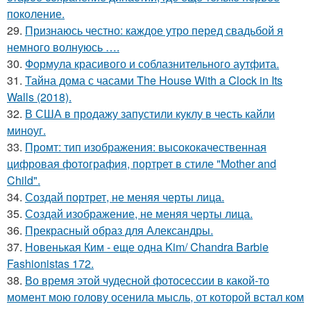
поколение.
29.
Признаюсь честно: каждое утро перед свадьбой я
немного волнуюсь ….
30.
Формула красивого и соблазнительного аутфита.
31.
Тайна дома с часами The House With a Clock in Its
Walls (2018).
32.
В США в продажу запустили куклу в честь кайли
миноуг.
33.
Промт: тип изображения: высококачественная
цифровая фотография, портрет в стиле "Mother and
Child".
34.
Создай портрет, не меняя черты лица.
35.
Создай изображение, не меняя черты лица.
36.
Прекрасный образ для Александры.
37.
Новенькая Ким - еще одна Kim/ Chandra Barbie
Fashionistas 172.
38.
Во время этой чудесной фотосессии в какой-то
момент мою голову осенила мысль, от которой встал ком