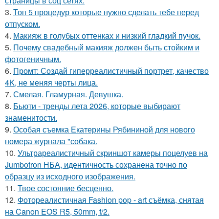
страницы в соц сетях.
3.
Топ 5 процедур которые нужно сделать тебе перед
отпуском.
4.
Макияж в голубых оттенках и низкий гладкий пучок.
5.
Почему свадебный макияж должен быть стойким и
фотогеничным.
6.
Промт: Создай гиперреалистичный портрет, качество
4K, не меняя черты лица.
7.
Смелая. Гламурная. Девушка.
8.
Бьюти - тренды лета 2026, которые выбирают
знаменитости.
9.
Особая съемка Екатерины Рябининой для нового
номера журнала "собака.
10.
Ультрареалистичный скриншот камеры поцелуев на
Jumbotron НБА, идентичность сохранена точно по
образцу из исходного изображения.
11.
Твое состояние бесценно.
12.
Фотореалистичная Fashion pop - art съёмка, снятая
на Canon EOS R5, 50mm, f/2.