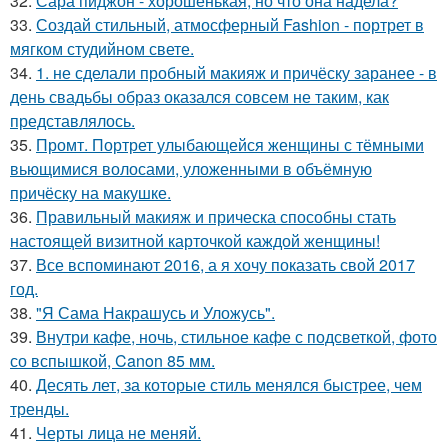
32.
Сара пиджон - хорошенькая, но что она надела?
33.
Создай стильный, атмосферный Fashion - портрет в
мягком студийном свете.
34.
1. не сделали пробный макияж и причёску заранее - в
день свадьбы образ оказался совсем не таким, как
представлялось.
35.
Промт. Портрет улыбающейся женщины с тёмными
вьющимися волосами, уложенными в объёмную
причёску на макушке.
36.
Правильный макияж и прическа способны стать
настоящей визитной карточкой каждой женщины!
37.
Все вспоминают 2016, а я хочу показать свой 2017
год.
38.
"Я Сама Накрашусь и Уложусь".
39.
Внутри кафе, ночь, стильное кафе с подсветкой, фото
со вспышкой, Canon 85 мм.
40.
Десять лет, за которые стиль менялся быстрее, чем
тренды.
41.
Черты лица не меняй.