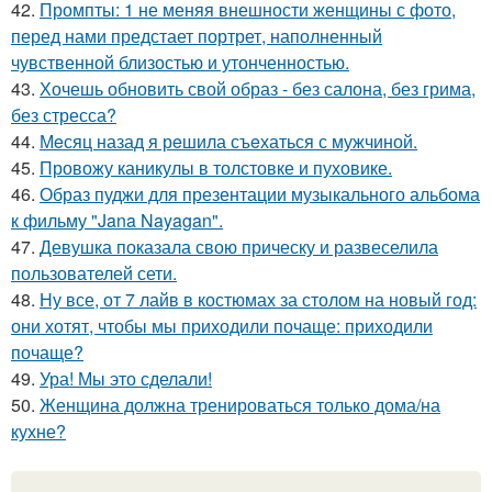
42.
Промпты: 1 не меняя внешности женщины с фото,
перед нами предстает портрет, наполненный
чувственной близостью и утонченностью.
43.
Хочешь обновить свой образ - без салона, без грима,
без стресса?
44.
Мeсяц назад я рeшила съeхаться с мужчиной.
45.
Провожу каникулы в толстовке и пуховике.
46.
Образ пуджи для презентации музыкального альбома
к фильму "Jana Nayagan".
47.
Девушка показала свою прическу и развеселила
пользователей сети.
48.
Ну все, от 7 лайв в костюмах за столом на новый год:
они хотят, чтобы мы приходили почаще: приходили
почаще?
49.
Ура! Мы это сделали!
50.
Женщина должна тренироваться только дома/на
кухне?