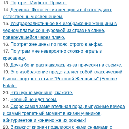
13.
Портрет. Иифото. Промпт.
14.
Девушка. Фотосессия женщины в фотостудии c
естественным освещением.
15.
Ультрареалистичное 8K изображение женщины в
чёрном платье со шнуровкой из страз на спине,
повернувшейся через плечо.
16.
Портрет женщины по пояс, строго в анфас.
17.
По утрам мне невероятно сложно играть в
красавицу.
18.
Дочка бони расплакалась из-за прически на съемке.
19.
Это изображение представляет собой классический
бьюти - портрет в стиле "Роковой Женщины" (Femme
Fatale.
20.
Что нужно мужчине, скажите.
21.
Черный не идет всем.
22.
Скоро самая замечательная пора, выпускные вечера
и самый трепетный момент в жизни учеников,
абитуриентов и конечно же их родных!
23.
Визажист кирнан поделиося с нами снимками с