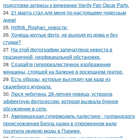
подготовки актрисы к вечеринке Vanity Fair Oscar Party.
24.
21 марта стал для меня по-настоящему чудесным
днем!
25.
Hrithik_Roshan_новости.
26.
Хочешь крутые фото, не выходя из дома и без
студии?
27.
На этой фотографии запечатлена невеста в
праздничной, неофициальной обстановке.
28.
Создайте гиперреалистичное изображение
женщины, стоящей на балконе в роскошном театре.
29.
Есть образы, которые выглядят как кадр из
свадебного журнала.
30.
Люся чеботина, 28-летняя певица, устроила
эффектную фотосессию, которая вызвала бурное
обсуждение в сети.
31.
Американская супермодель палестино - голландского
происхождения Белла хадид в откровенном виде
посетила неделю моды в Париже.