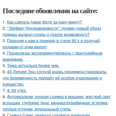
Последние обновления на сайте:
1.
Как сделать такое фото за пару минут?
2.
"Эффект Неузнаваемости": почему новый образ
певицы вызвал споры о гранях возможного?
3.
Приходи к нам в прикиде в стиле 90 х и получай
подарки от руки вверх!
4.
Продолжаю экспериментировать с фантазийным
макияжем.
5.
Тема актуальна более чем.
6.
43-Летняя Энн хэтэуэй вновь продемонстрировала,
что беременность придаёт ей особое очарование и
изящество.
7.
4: 30 утра.
8.
Фотореализм, ночная съемка в машине, жесткий свет
вспышки, глубокие тени, кинематографичная эстетика,
теплые оттенки, журнальный стиль.
9.
Селена Гомес немного отвлекла внимание