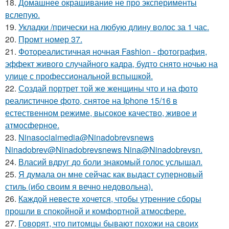
18.
Домашнее окрашивание не про эксперименты
вслепую.
19.
Укладки /прически на любую длину волос за 1 час.
20.
Промт номер 37.
21.
Фотореалистичная ночная Fashion - фотография,
эффект живого случайного кадра, будто снято ночью на
улице с профессиональной вспышкой.
22.
Создай портрет той же женщины что и на фото
реалистичное фото, снятое на Iphone 15/16 в
естественном режиме, высокое качество, живое и
атмосферное.
23.
Ninasocialmedia@Ninadobrevsnews
Ninadobrev@Ninadobrevsnews Nina@Ninadobrevsn.
24.
Власий вдруг до боли знакомый голос услышал.
25.
Я думала он мне сейчас как выдаст суперновый
стиль (ибо своим я вечно недовольна).
26.
Каждой невесте хочется, чтобы утренние сборы
прошли в спокойной и комфортной атмосфере.
27.
Говорят, что питомцы бывают похожи на своих