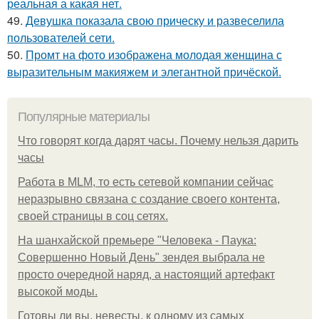
реальная а какая нет.
49.
Девушка показала свою прическу и развеселила
пользователей сети.
50.
Промт на фото изображена молодая женщина с
выразительным макияжем и элегантной причёской.
Популярные материалы
Что говорят когда дарят часы. Почему нельзя дарить
часы
Работа в MLM, то есть сетевой компании сейчас
неразрывно связана с создание своего контента,
своей страницы в соц сетях.
На шанхайской премьере "Человека - Паука:
Совершенно Новый День" зендея выбрала не
просто очередной наряд, а настоящий артефакт
высокой моды.
Готовы ли вы, невесты, к одному из самых