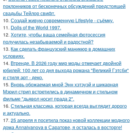
поклонников от бесконечных обсуждений предстоящей
свадьбы Тейлор свифт.
10.
Создай живую современную Lifestyle - съёмку.
11.
Dolls of the World 1997.
12.
Хотите, чтобы ваша семейная фотосессия
получилась незабываемой и радостной?
13.
Как сделать французский маникюр в домашних
условиях.
14.
Втренде. В 2026 году мир моды отмечает двойной
юбилей: 100 лет со дня выхода романа "Великий Гэтсби"
и стиля арт - деко.
15.
Вновь обожаемая мной Энн хэтэуэй и шикарная
Мэрил стрип встретились в динамичном и стильном
фильме "дьявол носит прада 2".
16.
Стильная классика, которая всегда выглядит дорого
и актуально.
17.
25 апреля я посетила показ новой коллекции модного
дома Annaivanova в Саратове, я осталась в восторге!