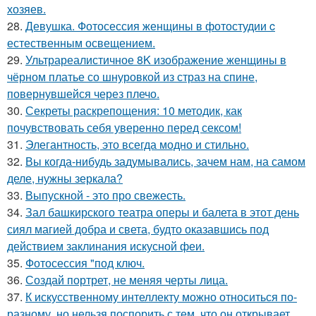
хозяев.
28.
Девушка. Фотосессия женщины в фотостудии c
естественным освещением.
29.
Ультрареалистичное 8K изображение женщины в
чёрном платье со шнуровкой из страз на спине,
повернувшейся через плечо.
30.
Секреты раскрепощения: 10 методик, как
почувствовать себя уверенно перед сексом!
31.
Элегантность, это всегда модно и стильно.
32.
Вы когда-нибудь задумывались, зачем нам, на самом
деле, нужны зеркала?
33.
Выпускной - это про свежесть.
34.
Зал башкирского театра оперы и балета в этот день
сиял магией добра и света, будто оказавшись под
действием заклинания искусной феи.
35.
Фотосессия "под ключ.
36.
Создай портрет, не меняя черты лица.
37.
К искусственному интеллекту можно относиться по-
разному, но нельзя поспорить с тем, что он открывает