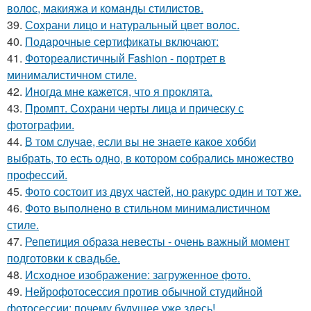
волос, макияжа и команды стилистов.
39.
Сохрани лицо и натуральный цвет волос.
40.
Подарочные сертификаты включают:
41.
Фотореалистичный Fashion - портрет в
минималистичном стиле.
42.
Иногда мне кажется, что я проклята.
43.
Промпт. Сохрани черты лица и прическу с
фотографии.
44.
В том случае, если вы не знаете какое хобби
выбрать, то есть одно, в котором собрались множество
профессий.
45.
Фото состоит из двух частей, но ракурс один и тот же.
46.
Фото выполнено в стильном минималистичном
стиле.
47.
Репетиция образа невесты - очень важный момент
подготовки к свадьбе.
48.
Исходное изображение: загруженное фото.
49.
Нейрофотосессия против обычной студийной
фотосессии: почему будущее уже здесь!