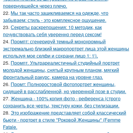
повернувшейся через плечо.
22.
Мы так часто зацикливаемся на одежде, что
забываем: стиль - это комплексное ощущение.
23.
Секреты раскрепощения: 10 методик, как
почувствовать себя уверенно перед сексом!
24.
Промпт: сгенерируй темный монохромный
экстремально близкий макропортрет лица этой женщины
используя мое селфи и сохрани лицо 1: 1\\.
25.
Промпт. Ультрареалистичный студийный портрет
молодой женщины, снятый крупным планом, мягкий
фронтальный ракурс, камера на уровне глаз.
26.
Промт: Полноростовой фотопортрет женщины,
сидящей в расслабленной, но уверенной позе в студии.
27.
Женщина - 100% копия фото - референса (строго
сохранить все черты, текстуру кожи, без стилизации.
28.
Это изображение представляет собой классический
бьюти - портрет в стиле "Роковой Женщины" (Femme
Fatale.