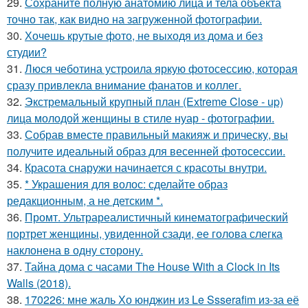
29.
Сохраните полную анатомию лица и тела объекта
точно так, как видно на загруженной фотографии.
30.
Хочешь крутые фото, не выходя из дома и без
студии?
31.
Люся чеботина устроила яркую фотосессию, которая
сразу привлекла внимание фанатов и коллег.
32.
Экстремальный крупный план (Extreme Close - up)
лица молодой женщины в стиле нуар - фотографии.
33.
Собрав вместе правильный макияж и прическу, вы
получите идеальный образ для весенней фотосессии.
34.
Красота снаружи начинается с красоты внутри.
35.
* Украшения для волос: сделайте образ
редакционным, а не детским *.
36.
Промт. Ультрареалистичный кинематографический
портрет женщины, увиденной сзади, ее голова слегка
наклонена в одну сторону.
37.
Тайна дома с часами The House With a Clock in Its
Walls (2018).
38.
170226: мне жаль Хо юнджин из Le Ssserafim из-за её