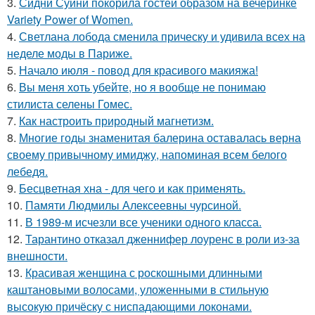
3.
Сидни Суини покорила гостей образом на вечеринке
Variety Power of Women.
4.
Светлана лобода сменила прическу и удивила всех на
неделе моды в Париже.
5.
Начало июля - повод для красивого макияжа!
6.
Вы меня хоть убейте, но я вообще не понимаю
стилиста селены Гомес.
7.
Как настроить природный магнетизм.
8.
Многие годы знаменитая балерина оставалась верна
своему привычному имиджу, напоминая всем белого
лебедя.
9.
Бесцветная хна - для чего и как применять.
10.
Памяти Людмилы Алексеевны чурсиной.
11.
В 1989-м исчезли все ученики одного класса.
12.
Тарантино отказал дженнифер лоуренс в роли из-за
внешности.
13.
Красивая женщина с роскошными длинными
каштановыми волосами, уложенными в стильную
высокую причёску с ниспадающими локонами.