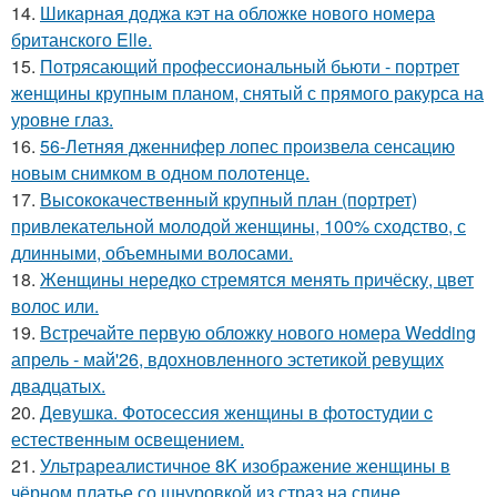
14.
Шикарная доджа кэт на обложке нового номера
британского Elle.
15.
Потрясающий профессиональный бьюти - портрет
женщины крупным планом, снятый с прямого ракурса на
уровне глаз.
16.
56-Летняя дженнифер лопес произвела сенсацию
новым снимком в одном полотенце.
17.
Высококачественный крупный план (портрет)
привлекательной молодой женщины, 100% сходство, с
длинными, объемными волосами.
18.
Женщины нередко стремятся менять причёску, цвет
волос или.
19.
Встречайте первую обложку нового номера Wedding
апрель - май'26, вдохновленного эстетикой ревущих
двадцатых.
20.
Девушка. Фотосессия женщины в фотостудии c
естественным освещением.
21.
Ультрареалистичное 8K изображение женщины в
чёрном платье со шнуровкой из страз на спине,