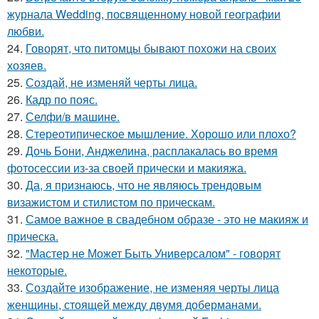
журнала Wedding, посвященному новой географии
любви.
24.
Говорят, что питомцы бывают похожи на своих
хозяев.
25.
Создай, не изменяй черты лица.
26.
Кадр по пояс.
27.
Селфи/в машине.
28.
Стереотипическое мышление. Хорошо или плохо?
29.
Дочь Бони, Анджелина, расплакалась во время
фотосессии из-за своей прически и макияжа.
30.
Да, я признаюсь, что не являюсь трендовым
визажистом и стилистом по прическам.
31.
Самое важное в свадебном образе - это не макияж и
прическа.
32.
"Мастер не Может Быть Универсалом" - говорят
некоторые.
33.
Создайте изображение, не изменяя черты лица
женщины, стоящей между двумя доберманами.