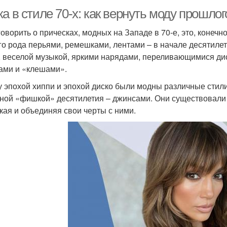
а в стиле 70-х: как вернуть моду прошлог
говорить о прическах, модных на Западе в 70-е, это, конеч
го рода перьями, ремешками, лентами – в начале десятилет
, веселой музыкой, яркими нарядами, переливающимися д
ами и «клешами».
 эпохой хиппи и эпохой диско были модны различные стили,
вной «фишкой» десятилетия – джинсами. Они существовали с
кая и объединяя свои черты с ними.