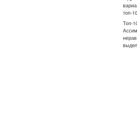
вариа
топ-1
Топ-1
Ассим
нерав
выдел