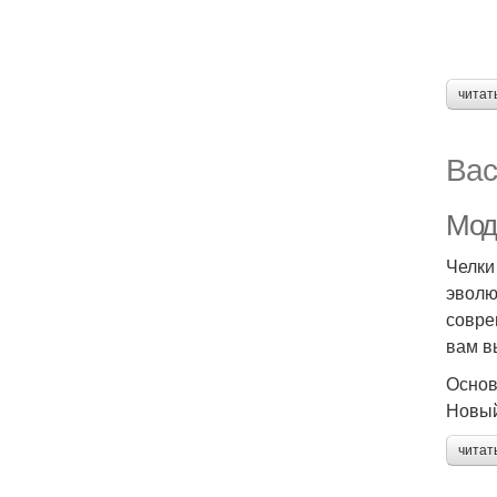
читат
Вас
Мод
Челки
эволю
совре
вам в
Основ
Новый
читат