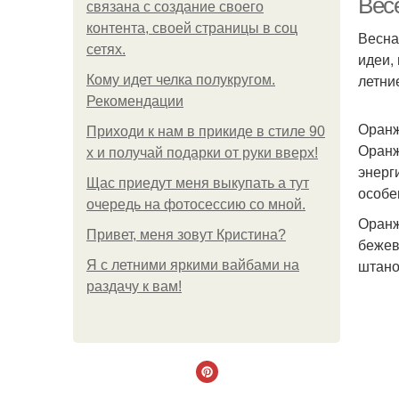
Вес
связана с создание своего
контента, своей страницы в соц
Весна
сетях.
идеи,
летни
Кому идет челка полукругом.
Рекомендации
Оранж
Приходи к нам в прикиде в стиле 90
Оранж
х и получай подарки от руки вверх!
энерг
Щас приедут меня выкупать а тут
особе
очередь на фотосессию со мной.
Оранж
Привет, меня зовут Кристина?
бежев
штано
Я с летними яркими вайбами на
раздачу к вам!