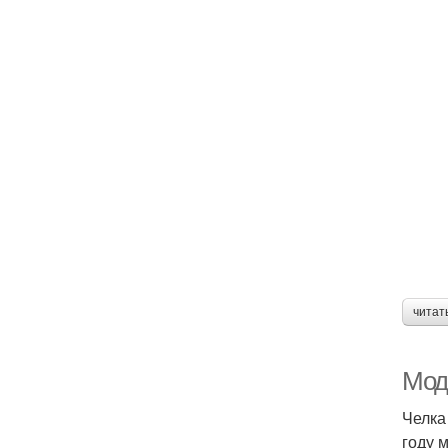
читат
Мод
Челка
году 