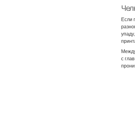
Челк
Если 
разно
упаду
принт
Между
с гла
прони