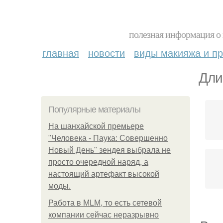
полезная информация о 
главная
новости
виды макияжа и пр
Дли
Популярные материалы
На шанхайской премьере
"Человека - Паука: Совершенно
Новый День" зендея выбрала не
просто очередной наряд, а
настоящий артефакт высокой
моды.
Работа в MLM, то есть сетевой
компании сейчас неразрывно