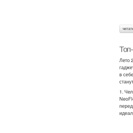
читат
Топ
Лето 
гадже
в себ
стану
1. Че
NeoFl
перед
идеал