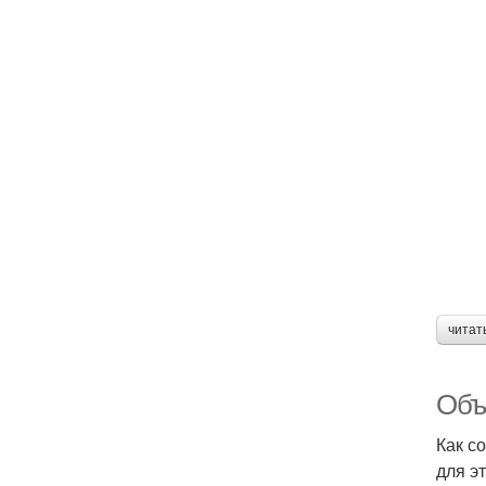
читат
Объ
Как с
для э