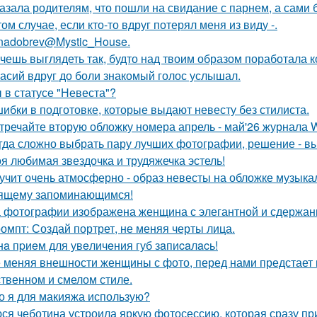
азала родителям, что пошли на свидание с парнем, а сами 
том случае, если кто-то вдруг потерял меня из виду -.
nadobrev@Mystic_House.
чешь выглядеть так, будто над твоим образом поработала к
асий вдруг до боли знакомый голос услышал.
 в статусе "Невеста"?
ибки в подготовке, которые выдают невесту без стилиста.
тречайте вторую обложку номера апрель - май'26 журнала
гда сложно выбрать пару лучших фотографии, решение - вы
я любимая звездочка и трудяжечка эстель!
учит очень атмосферно - образ невесты на обложке музыка
ящему запоминающимся!
 фотографии изображена женщина с элегантной и сдержан
омпт: Создай портрет, не меняя черты лица.
нa пpиeм для увeличeния губ зaпиcaлacь!
 меняя внешности женщины с фото, перед нами предстает
твенном и смелом стиле.
о я для макияжа использую?
ся чеботина устроила яркую фотосессию, которая сразу пр