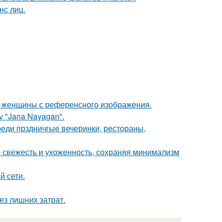
нс лиц.
д женщины с референсного изображения.
 "Jana Nayagan".
еди прздничгые вечеринки, рестораны,
ю свежесть и ухоженность, сохраняя минимализм
й сети.
ез лишних затрат.