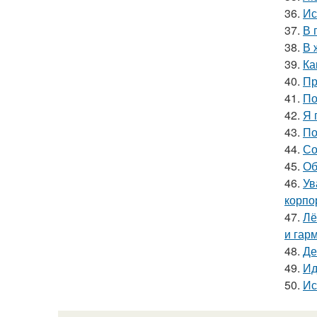
36.
Ис
37.
В 
38.
В 
39.
Ка
40.
Пр
41.
По
42.
Я 
43.
По
44.
Со
45.
Об
46.
Ув
корпо
47.
Лё
и гар
48.
Де
49.
Ид
50.
Ис