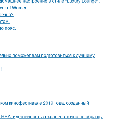
омашнее настроение в стиле "Luxury Lounge".
wer of Women.
речно?
етом.
о пояс.
ельно поможет вам подготовиться к лучшему
!
ком кинофестивале 2019 года, созданный
 НБА, идентичность сохранена точно по образцу