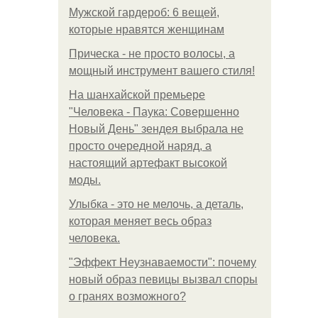
Мужской гардероб: 6 вещей,
которые нравятся женщинам
Прическа - не просто волосы, а
мощный инструмент вашего стиля!
На шанхайской премьере
"Человека - Паука: Совершенно
Новый День" зендея выбрала не
просто очередной наряд, а
настоящий артефакт высокой
моды.
Улыбка - это не мелочь, а деталь,
которая меняет весь образ
человека.
"Эффект Неузнаваемости": почему
новый образ певицы вызвал споры
о гранях возможного?