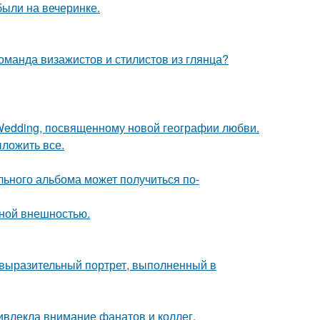
были на вечеринке.
оманда визажистов и стилистов из глянца?
 Wedding, посвященному новой географии любви.
ложить все.
льного альбома может получиться по-
ной внешностью.
 выразительный портрет, выполненный в
ивлекла внимание фанатов и коллег.