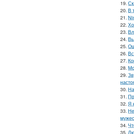
19.
Ск
20.
В 
21.
Ni
22.
Хо
23.
Вл
24.
Вы
25.
Ош
26.
Вс
27.
Ко
28.
Мо
29.
Зв
насто
30.
На
31.
Пр
32.
Я 
33.
Не
мужес
34.
Чт
35.
Лю