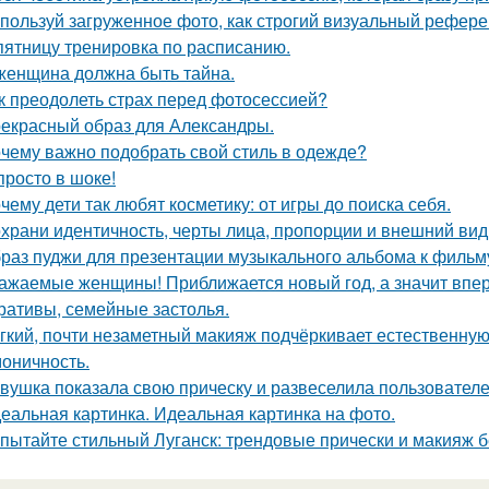
пользуй загруженное фото, как строгий визуальный рефере
пятницу тренировка по расписанию.
женщина должна быть тайна.
к преодолеть страх перед фотосессией?
екрасный образ для Александры.
чему важно подобрать свой стиль в одежде?
просто в шоке!
чему дети так любят косметику: от игры до поиска себя.
храни идентичность, черты лица, пропорции и внешний ви
раз пуджи для презентации музыкального альбома к фильму
ажаемые женщины! Приближается новый год, а значит впер
ративы, семейные застолья.
гкий, почти незаметный макияж подчёркивает естественну
моничность.
вушка показала свою прическу и развеселила пользователе
еальная картинка. Идеальная картинка на фото.
пытайте стильный Луганск: трендовые прически и макияж б