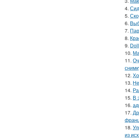
3.
Мак
4.
Сид
5.
Ско
6.
Выб
7.
Пар
8.
Кра
9.
Doll
10.
Ма
11.
Оч
снимк
12.
Хо
13.
Не
14.
Ра
15.
В 
16.
ад
17.
Др
франц
18.
Ул
из ис