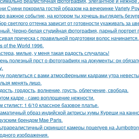
симально реалистичная фотография, элегантное и нежное д
ни Суини покорила гостей образом на вечеринке Variety Po
ро важное событие, на котором ты хочешь выглядеть безуп
ор светлого оттенка зависит от готовности ухаживать за цв
ный. Черно-белая студийная фотография, парный портрет п
сивая прическа с правильной подготовки волос начинается.
s of the World 1996.
стера, милые, у меня такая радость случалась!
ень полезный прст о фотографиях на документы: он обязат
у.
чу поделиться с вами атмосферными кадрами утра невесты
льзя менять лицо.
дость, гордость, волнение, грусть, облегчение, свобода.
этом кадре - само воплощение нежности.
м стилист: 1 6/10 классное базовое платье.
аматичный образ индийской актрисы хумы Куреши на каннс
узским брендом Mae Paris.
ьтрареалистичный скриншот камеры поцелуев на Jumbotron
ходного изображения.