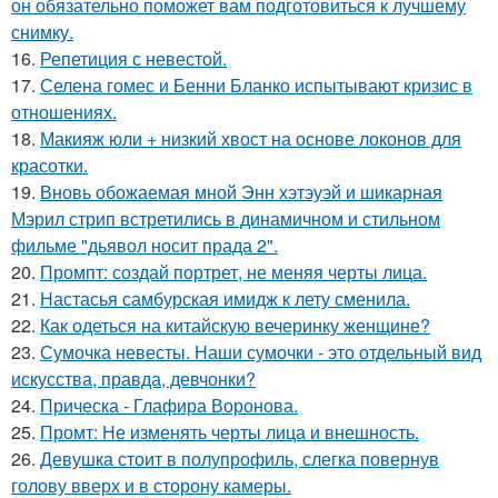
он обязательно поможет вам подготовиться к лучшему
снимку.
16.
Репетиция с невестой.
17.
Селена гомес и Бенни Бланко испытывают кризис в
отношениях.
18.
Макияж юли + низкий хвост на основе локонов для
красотки.
19.
Вновь обожаемая мной Энн хэтэуэй и шикарная
Мэрил стрип встретились в динамичном и стильном
фильме "дьявол носит прада 2".
20.
Промпт: создай портрет, не меняя черты лица.
21.
Настасья самбурская имидж к лету сменила.
22.
Как одеться на китайскую вечеринку женщине?
23.
Сумочка невесты. Наши сумочки - это отдельный вид
искусства, правда, девчонки?
24.
Прическа - Глафира Воронова.
25.
Промт: Не изменять черты лица и внешность.
26.
Девушка стоит в полупрофиль, слегка повернув
голову вверх и в сторону камеры.