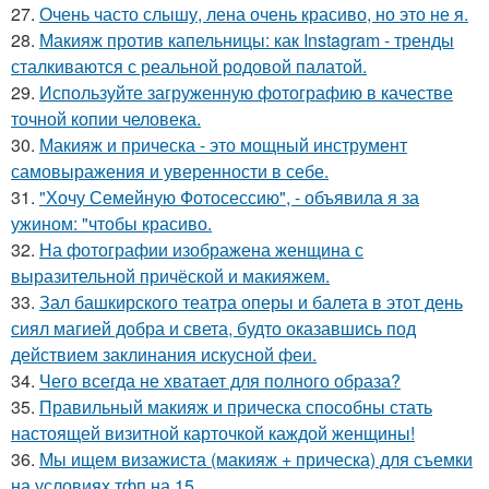
27.
Очень часто слышу, лена очень красиво, но это не я.
28.
Макияж против капельницы: как Instagram - тренды
сталкиваются с реальной родовой палатой.
29.
Используйте загруженную фотографию в качестве
точной копии человека.
30.
Макияж и прическа - это мощный инструмент
самовыражения и уверенности в себе.
31.
"Хочу Семейную Фотосессию", - объявила я за
ужином: "чтобы красиво.
32.
На фотографии изображена женщина с
выразительной причёской и макияжем.
33.
Зал башкирского театра оперы и балета в этот день
сиял магией добра и света, будто оказавшись под
действием заклинания искусной феи.
34.
Чего всегда не хватает для полного образа?
35.
Правильный макияж и прическа способны стать
настоящей визитной карточкой каждой женщины!
36.
Мы ищем визажиста (макияж + прическа) для съемки
на условиях тфп на 15.