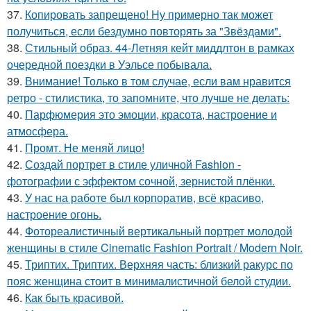
37.
Копировать запрещено! Ну примерно так может
получиться, если бездумно повторять за "Звёздами".
38.
Стильный образ. 44-Летняя кейт миддлтон в рамках
очередной поездки в Уэльсе побывала.
39.
Внимание! Только в том случае, если вам нравится
ретро - стилистика, то запомните, что лучше не делать:
40.
Парфюмерия это эмоции, красота, настроение и
атмосфера.
41.
Промт. Не меняй лицо!
42.
Создай портрет в стиле уличной Fashion -
фотографии с эффектом сочной, зернистой плёнки.
43.
У нас на работе был корпоратив, всё красиво,
настроение огонь.
44.
Фотореалистичный вертикальный портрет молодой
женщины в стиле Cinematic Fashion Portrait / Modern Noir.
45.
Триптих. Триптих. Верхняя часть: близкий ракурс по
пояс женщина стоит в минималистичной белой студии.
46.
Как быть красивой.