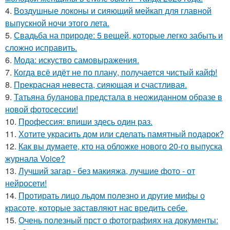
4.
Воздушные локоны и сияющий мейкап для главной
выпускной ночи этого лета.
5.
Свадьба на природе: 5 вещей, которые легко забыть и
сложно исправить.
6.
Мода: искуство самовыражения.
7.
Когда всё идёт не по плану, получается чистый кайф!
8.
Прекрасная невеста, сияющая и счастливая.
9.
Татьяна буланова предстала в неожиданном образе в
новой фотосессии!
10.
Профессия: впиши здесь один раз.
11.
Хотите украсить дом или сделать памятный подарок?
12.
Как вы думаете, кто на обложке нового 20-го выпуска
журнала Voice?
13.
Лучший загар - без макияжа, лучшие фото - от
нейросети!
14.
Протирать лицо льдом полезно и другие мифы о
красоте, которые заставляют нас вредить себе.
15.
Очень полезный прст о фотографиях на документы: