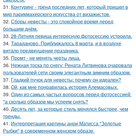
31.
Контуринг - тренд последних лет, который пришел в
мир парикмахерского искусства от визажистов.
32.
Сборы невесты - это спокойное время перед
большим днём.
33.
28-Летняя певица интересную фотосессию устроила.
34.
Тараданово. Приближалось 8 марта, и в воздухе
витало предвкушение праздника.
35.
Промт - не менять черты лица.
36.
Нежная тоска по снегу: Рената Литвинова очаровала
пользователей сети своим элегантным зимним образом.
37.
Гладкий пучок для невесты: почему он идеален?
38.
Ой, как мне понравилась история Алемасовых.
39.
Один из самых частых вопросов перед фотосессией:
"а сколько образов мы успеем снять?
40.
Десять лет, за которые стиль менялся быстрее, чем
тренды.
41.
Интерпретация картины анри Матисса "Золотые
Рыбки" в современном женском образе.