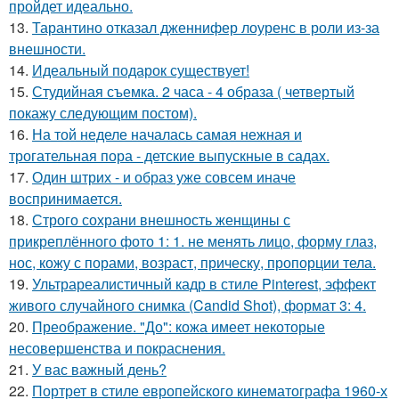
пройдет идеально.
13.
Тарантино отказал дженнифер лоуренс в роли из-за
внешности.
14.
Идеальный подарок существует!
15.
Студийная съемка. 2 часа - 4 образа ( четвертый
покажу следующим постом).
16.
На той неделе началась самая нежная и
трогательная пора - детские выпускные в садах.
17.
Один штрих - и образ уже совсем иначе
воспринимается.
18.
Строго сохрани внешность женщины с
прикреплённого фото 1: 1. не менять лицо, форму глаз,
нос, кожу с порами, возраст, прическу, пропорции тела.
19.
Ультрареалистичный кадр в стиле Pinterest, эффект
живого случайного снимка (Candid Shot), формат 3: 4.
20.
Преображение. "До": кожа имеет некоторые
несовершенства и покраснения.
21.
У вас важный день?
22.
Портрет в стиле европейского кинематографа 1960-х