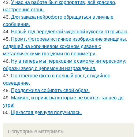
42.
У нас на работе был корпоратив, всё красиво,
настроение огонь.
43.
Для заказа нейрофото обращаться в личные
сообщения.
44.
Новый год переделкой чудесной куколки открываю.
45.
Промт. Фотореалистичное изображение женщины,
сидящей на коричневом кожаном диване с
металлическими гвоздями по периметру.
46.
Ну а теперь мы переходим к самому интересному:
образы звезд с церемонии награждения.
47.
Портретное фото в полный рост, студийное
освещение.
48.
Продолжила собирать свой образ.
49.
Макияж, и прическа которые не боятся танцев до
утра!
50.
Щекастая девчуля получилась.
Популярные материалы