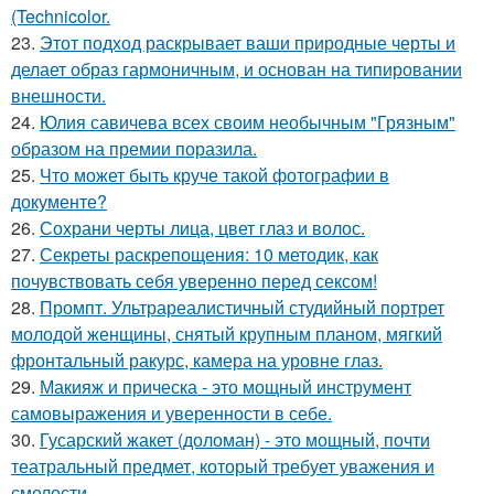
(Technicolor.
23.
Этот подход раскрывает ваши природные черты и
делает образ гармоничным, и основан на типировании
внешности.
24.
Юлия савичева всех своим необычным "Грязным"
образом на премии поразила.
25.
Что может быть круче такой фотографии в
документе?
26.
Сохрани черты лица, цвет глаз и волос.
27.
Секреты раскрепощения: 10 методик, как
почувствовать себя уверенно перед сексом!
28.
Промпт. Ультрареалистичный студийный портрет
молодой женщины, снятый крупным планом, мягкий
фронтальный ракурс, камера на уровне глаз.
29.
Макияж и прическа - это мощный инструмент
самовыражения и уверенности в себе.
30.
Гусарский жакет (доломан) - это мощный, почти
театральный предмет, который требует уважения и
смелости.