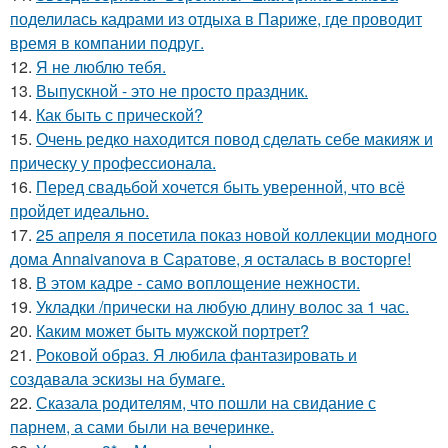
поделилась кадрами из отдыха в Париже, где проводит
время в компании подруг.
12.
Я не люблю тебя.
13.
Выпускной - это не просто праздник.
14.
Как быть с прической?
15.
Очень редко находится повод сделать себе макияж и
прическу у профессионала.
16.
Перед свадьбой хочется быть уверенной, что всё
пройдет идеально.
17.
25 апреля я посетила показ новой коллекции модного
дома Annaivanova в Саратове, я осталась в восторге!
18.
В этом кадре - само воплощение нежности.
19.
Укладки /прически на любую длину волос за 1 час.
20.
Каким может быть мужской портрет?
21.
Роковой образ. Я любила фантазировать и
создавала эскизы на бумаге.
22.
Сказала родителям, что пошли на свидание с
парнем, а сами были на вечеринке.