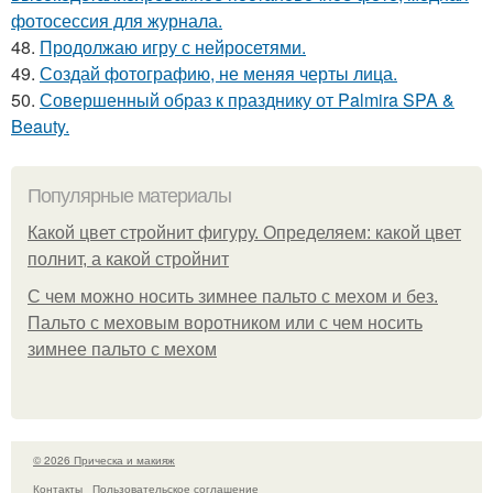
фотосессия для журнала.
48.
Продолжаю игру с нейросетями.
49.
Создай фотографию, не меняя черты лица.
50.
Совершенный образ к празднику от Palmira SPA &
Beauty.
Популярные материалы
Какой цвет стройнит фигуру. Определяем: какой цвет
полнит, а какой стройнит
C чем можно носить зимнее пальто с мехом и без.
Пальто с меховым воротником или с чем носить
зимнее пальто с мехом
© 2026 Прическа и макияж
Контакты
Пользовательское соглашение