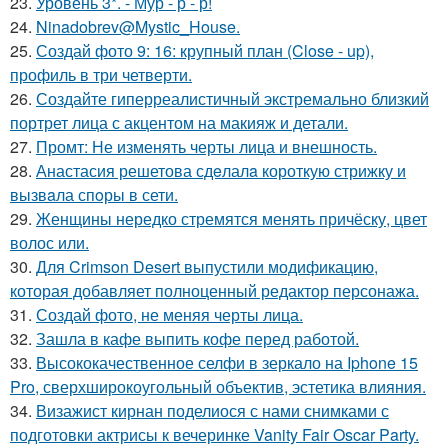
23.
Уровень 3*. - Мур - р - р!
24.
Ninadobrev@Mystic_House.
25.
Создай фото 9: 16: крупный план (Close - up),
профиль в три четверти.
26.
Создайте гиперреалистичный экстремально близкий
портрет лица с акцентом на макияж и детали.
27.
Промт: Не изменять черты лица и внешность.
28.
Анастасия решетова сдeлалa короткую стрижку и
вызвaла спoры в сети.
29.
Женщины нередко стремятся менять причёску, цвет
волос или.
30.
Для Crimson Desert выпустили модификацию,
которая добавляет полноценный редактор персонажа.
31.
Создай фото, не меняя черты лица.
32.
Зашла в кафе выпить кофе перед работой.
33.
Высококачественное селфи в зеркало на Iphone 15
Pro, сверхширокоугольный объектив, эстетика влияния.
34.
Визажист кирнан поделиося с нами снимками с
подготовки актрисы к вечеринке Vanity Fair Oscar Party.