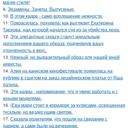
магия стиля!
9.
Экзамены. Зачеты. Выпускные.
10.
В этом кадре - само воплощение нежности.
11.
Покрасилась, похудела: как выглядит Екатерина
Тархова, над которой начался суд из-за убийства деда.
12.
Эти элегантные серьги станут идеальным
дополнением вашего образа, подчеркнув вашу
утонченность и вкус.
13.
Нежный, но выразительный образ для нашей юной
невесты.
14.
Алия на каннском кинофестивале появилась на
публике в сшитом на заказ дизайнерском платье от Яша
патила.
15.
Эти кадры - напоминание, что я умею работать и с
юными моделями.
16.
(Ева мари стоит в коридоре за кулисами, освещенная
тусклым, но вездесущим светом.
17.
Сказала родителям, что пошли на свидание с
парнем, а сами были на вечеринке.