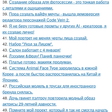
38.
Создание образа для фотосессии - это тонкая работа
с деталями и ощущениями.
39.
Пора создать вайфу мечты - вышла демоверсия
редактора персонажей Code Vein 2.
40.
Я не беру готовые промты у других AI - креаторов, я
их создаю лично!
41.
Мой портрет не меняя черты лица создай.
42.
Набор "Уход за Лицом".
43.
Салон работает с 4 января!
44.
Лэээдии &фрау! Пани& панночки!
45.
Платье готово, макияж продуман.
46.
Система Animal Face Type зародилась в южной
Корее, а после быстро распространилась на Китай и
Японию.
47.
Российская модель в трусах для иностранного
бренда снялась.
48.
Дочь гвинет пэлтроу повторила модный образ
актрисы 29-летней давности.
49.
Помните мой проект, который я так не смогла начать