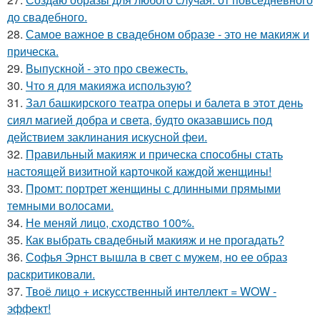
до свадебного.
28.
Самое важное в свадебном образе - это не макияж и
прическа.
29.
Выпускной - это про свежесть.
30.
Что я для макияжа использую?
31.
Зал башкирского театра оперы и балета в этот день
сиял магией добра и света, будто оказавшись под
действием заклинания искусной феи.
32.
Правильный макияж и прическа способны стать
настоящей визитной карточкой каждой женщины!
33.
Промт: портрет женщины с длинными прямыми
темными волосами.
34.
Не меняй лицо, сходство 100%.
35.
Как выбрать свадебный макияж и не прогадать?
36.
Софья Эрнст вышла в свет с мужем, но ее образ
раскритиковали.
37.
Твоё лицо + искусственный интеллект = WOW -
эффект!