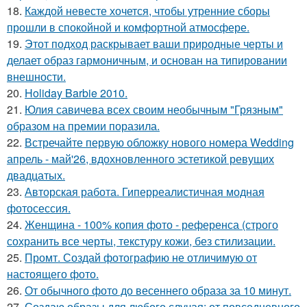
18.
Каждой невесте хочется, чтобы утренние сборы
прошли в спокойной и комфортной атмосфере.
19.
Этот подход раскрывает ваши природные черты и
делает образ гармоничным, и основан на типировании
внешности.
20.
Holiday Barbie 2010.
21.
Юлия савичева всех своим необычным "Грязным"
образом на премии поразила.
22.
Встречайте первую обложку нового номера Wedding
апрель - май'26, вдохновленного эстетикой ревущих
двадцатых.
23.
Авторская работа. Гиперреалистичная модная
фотосессия.
24.
Женщина - 100% копия фото - референса (строго
сохранить все черты, текстуру кожи, без стилизации.
25.
Промт. Создай фотографию не отличимую от
настоящего фото.
26.
От обычного фото до весеннего образа за 10 минут.
27.
Создаю образы для любого случая: от повседневного