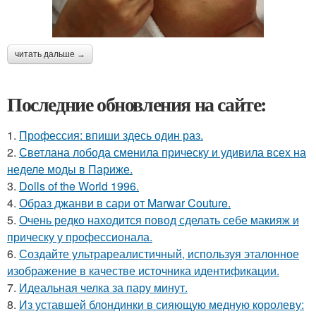
читать дальше →
Последние обновления на сайте:
1.
Профессия: впиши здесь один раз.
2.
Светлана лобода сменила прическу и удивила всех на
неделе моды в Париже.
3.
Dolls of the World 1996.
4.
Образ джанви в сари от Marwar Couture.
5.
Очень редко находится повод сделать себе макияж и
прическу у профессионала.
6.
Создайте ультрареалистичный, используя эталонное
изображение в качестве источника идентификации.
7.
Идеальная челка за пару минут.
8.
Из уставшей блондинки в сияющую медную королеву: