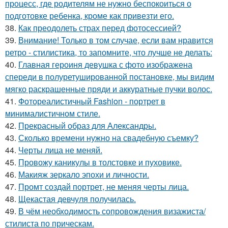
процесс, где родителям не нужно беспокоиться о
подготовке ребенка, кроме как привезти его.
38.
Как преодолеть страх перед фотосессией?
39.
Внимание! Только в том случае, если вам нравится
ретро - стилистика, то запомните, что лучше не делать:
40.
Главная героиня девушка с фото изображена
спереди в полуретушированной постановке, мы видим
мягко раскрашенные пряди и аккуратные пучки волос.
41.
Фотореалистичный Fashion - портрет в
минималистичном стиле.
42.
Прекрасный образ для Александры.
43.
Сколько времени нужно на свадебную съемку?
44.
Черты лица не меняй.
45.
Провожу каникулы в толстовке и пуховике.
46.
Макияж зеркало эпохи и личности.
47.
Промт создай портрет, не меняя черты лица.
48.
Щекастая девчуля получилась.
49.
В чём необходимость сопровождения визажиста/
стилиста по прическам.