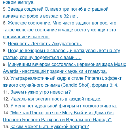
новом амплуа.
5.
Звезда соцсетей Оливер три погиб в страшной
авиакатастрофе в возрасте 32 лет.
6.
Женское состояние. Мне часто задают вопрос, что
такое женское состояние и чаще всего у женщин это
понимание искажено.
7.
Нежность. Легкость. Аккуратность.
8.
Поздно вечером не спалось, и наткнулась вот на эту
статью, спешу поделиться с вами ….
9.
Минувшим вечером состоялась церемония жара Music
Awards - настоящий праздник музыки и гламура.
10.
Ультрареалистичный кадр в стиле Pinterest, эффект
живого случайного снимка (Candid Shot), формат 3: 4.
11.
Зачем нужно утро невесты?
12.
Идеальная элегантность в каждой прядке.
13.
У меня нет идеальной фигуры и плоского живота.
14.
"Мне так Плохо, но я не Могу Выйти из Дома без
Полного Боевого Раскраса и Идеального Наряда".
15.
Каким может быть мужской портрет?