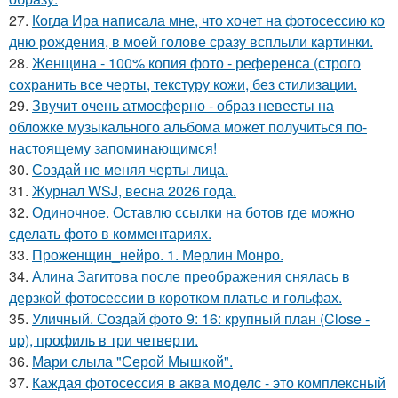
27.
Когда Ира написала мне, что хочет на фотосессию ко
дню рождения, в моей голове сразу всплыли картинки.
28.
Женщина - 100% копия фото - референса (строго
сохранить все черты, текстуру кожи, без стилизации.
29.
Звучит очень атмосферно - образ невесты на
обложке музыкального альбома может получиться по-
настоящему запоминающимся!
30.
Создай не меняя черты лица.
31.
Журнал WSJ, весна 2026 года.
32.
Одиночное. Оставлю ссылки на ботов где можно
сделать фото в комментариях.
33.
Проженщин_нейро. 1. Мерлин Монро.
34.
Алина Загитова после преображения снялась в
дерзкой фотосессии в коротком платье и гольфах.
35.
Уличный. Создай фото 9: 16: крупный план (Close -
up), профиль в три четверти.
36.
Мари слыла "Серой Мышкой".
37.
Каждая фотосессия в аква моделс - это комплексный