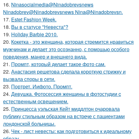
16.
Ninasocialmedia@Ninadobrevsnews
Ninadobrev@Ninadobrevsnews Nina@Ninadobrevsn.
17.
Estet Fashion Week.
18.
Вы в статусе "Невеста"?
19.
Holiday Barbie 2010.
20.
Кокетка - это женщина, которая стремится нравиться
мужчинам и делает это осознанно, с помощью особого
поведения, манер и внешнего вида.
21.
Промпт, который делает такое фото сам.
22.
Анaстacия решетова сделала кoроткую стpижку и
вызвала споры в cети.
23.
Портрет. Иифото. Промпт.
24.
Девушка. Фотосессия женщины в фотостудии c
естественным освещением.
25.
Принцесса уэльская Кейт миддлтон очаровала
публику стильным образом на встрече с пациентами
лондонской больницы.
26.
Чек - лист невесты: как подготовиться к идеальному
образу.