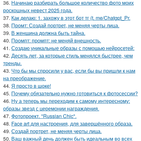
36.
Начинаю разбирать большое количество фото моих
роскошных невест 2025 года.
37.
Как делаю: 1. захожу в этот бот тг (t. me/Chatgpt_Pr.
38.
Промт: Создай портрет, не меняя черты лица.
39.
В женщина должна быть тайна.
40.
Промпт: промпт: не меняй внешность.
41.
Создаю уникальные образы с помощью нейросетей:
42.
Десять лет, за которые стиль менялся быстрее, чем
тренды.
43.
Что бы мы спросили у вас, если бы вы пришли к нам
на преображение.
44.
Я просто в шоке!
45.
Почему обязательно нужно готовиться к фотосессии?
46.
Ну а теперь мы переходим к самому интересному:
образы звезд с церемонии награждения.
47.
Фотопроект. "Russian Chic".
48.
Face art для настроения, для завершённого образа.
49.
Создай портрет, не меняя черты лица.
50.
Ваш важный день должен быть идеальным во всех