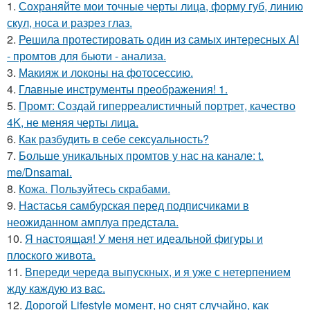
1.
Сохраняйте мои точные черты лица, форму губ, линию
скул, носа и разрез глаз.
2.
Решила протестировать один из самых интересных AI
- промтов для бьюти - анализа.
3.
Макияж и локоны на фотосессию.
4.
Главные инструменты преображения! 1.
5.
Промт: Создай гиперреалистичный портрет, качество
4K, не меняя черты лица.
6.
Как разбудить в себе сексуальность?
7.
Больше уникальных промтов у нас на канале: t.
me/Dnsamai.
8.
Кожа. Пользуйтесь скрабами.
9.
Настасья самбурская перед подписчиками в
неожиданном амплуа предстала.
10.
Я настоящая! У меня нет идеальной фигуры и
плоского живота.
11.
Впереди череда выпускных, и я уже с нетерпением
жду каждую из вас.
12.
Дорогой Lifestyle момент, но снят случайно, как