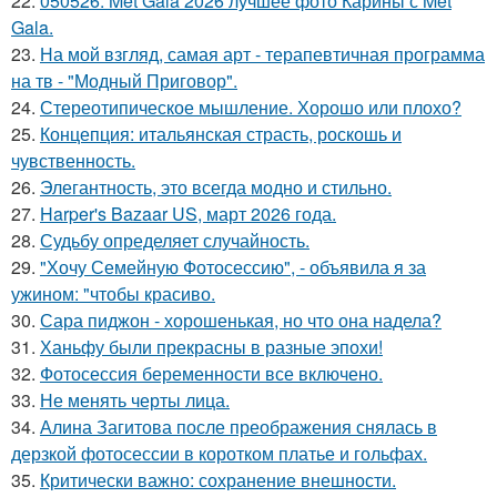
22.
050526: Met Gala 2026 лучшее фото Карины с Met
Gala.
23.
На мой взгляд, самая арт - терапевтичная программа
на тв - "Модный Приговор".
24.
Стереотипическое мышление. Хорошо или плохо?
25.
Концепция: итальянская страсть, роскошь и
чувственность.
26.
Элегантность, это всегда модно и стильно.
27.
Harper's Bazaar US, март 2026 года.
28.
Судьбу определяет случайность.
29.
"Хочу Семейную Фотосессию", - объявила я за
ужином: "чтобы красиво.
30.
Сара пиджон - хорошенькая, но что она надела?
31.
Ханьфу были прекрасны в разные эпохи!
32.
Фотосессия беременности все включено.
33.
Не менять черты лица.
34.
Алина Загитова после преображения снялась в
дерзкой фотосессии в коротком платье и гольфах.
35.
Критически важно: сохранение внешности.