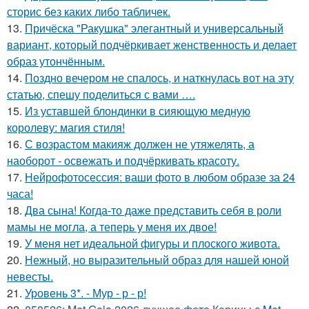
сторис без каких либо табличек.
13.
Причёска "Ракушка" элегантный и универсальный
вариант, который подчёркивает женственность и делает
образ утончённым.
14.
Поздно вечером не спалось, и наткнулась вот на эту
статью, спешу поделиться с вами ….
15.
Из уставшей блондинки в сияющую медную
королеву: магия стиля!
16.
С возрастом макияж должен не утяжелять, а
наоборот - освежать и подчёркивать красоту.
17.
Нейрофотосессия: ваши фото в любом образе за 24
часа!
18.
Два сына! Когда-то даже представить себя в роли
мамы не могла, а теперь у меня их двое!
19.
У меня нет идеальной фигуры и плоского живота.
20.
Нежный, но выразительный образ для нашей юной
невесты.
21.
Уровень 3*. - Мур - р - р!