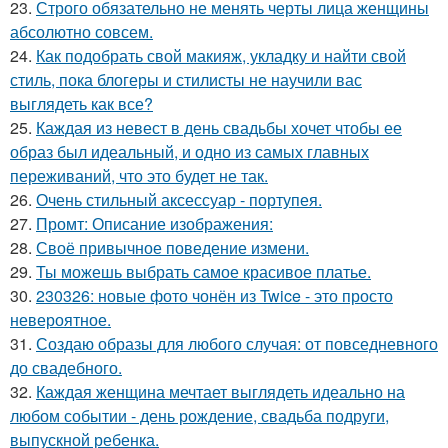
23.
Строго обязательно не менять черты лица женщины
абсолютно совсем.
24.
Как подобрать свой макияж, укладку и найти свой
стиль, пока блогеры и стилисты не научили вас
выглядеть как все?
25.
Каждая из невест в день свадьбы хочет чтобы ее
образ был идеальный, и одно из самых главных
переживаний, что это будет не так.
26.
Очень стильный аксессуар - портупея.
27.
Промт: Описание изображения:
28.
Своё привычное поведение измени.
29.
Ты можешь выбрать самое красивое платье.
30.
230326: новые фото чонён из Twice - это просто
невероятное.
31.
Создаю образы для любого случая: от повседневного
до свадебного.
32.
Каждая женщина мечтает выглядеть идеально на
любом событии - день рождение, свадьба подруги,
выпускной ребенка.