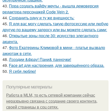
43.
Пора создать вайфу мечты - вышла демоверсия
редактора персонажей Code Vein 2.
44.
Сохранить одну и ту же внешность:
45.
Я для вас могу сделать такую фотосессию или любую
другую по вашему запросу или вы можете сделать сами:
46.
Открытые зоны после 30: искусство элегантного
акцента.
47.
Фото Екатерины Климовой в мини - платье вызвало
ажиотаж в сети.
48.
Лэээдии &фрау! Пани& панночки!
49.
Face art для настроения, для завершённого образа.
50.
Я себя люблю!
Популярные материалы
Работа в MLM, то есть сетевой компании сейчас
неразрывно связана с создание своего контента,
своей страницы в соц сетях.