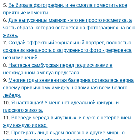
5.
Выбирала фотографии, и не смогла поместить все
приятные моменты.
6.
Для выпускницы макияж - это не просто косметика, а
часть образа, которая останется на фотографиях на всю
жизнь.
7.
Создай эффектный журнальный портрет, полностью
сохранив внешность с загруженного фото - референса
без изменений.
8.
Настасья самбурская перед подписчиками в
неожиданном амплуа предстала.
9.
Многие годы знаменитая балерина оставалась верна
своему привычному имиджу, напоминая всем белого
лебедя.
10.
Я настоящая! У меня нет идеальной фигуры и
плоского живота.
11.
Впереди череда выпускных, и я уже с нетерпением
жду каждую из вас.
12.
Протирать лицо льдом полезно и другие мифы о
красоте, которые заставляют нас вредить себе.