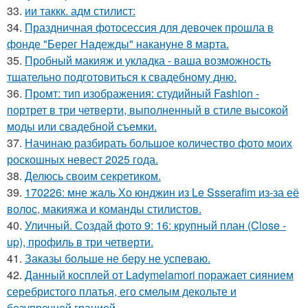
33.
ии таккк. адм стилист:
34.
Праздничная фотосессия для девочек прошла в
фонде "Берег Надежды" накануне 8 марта.
35.
Пробный макияж и укладка - ваша возможность
тщательно подготовиться к свадебному дню.
36.
Промт: тип изображения: студийный Fashion -
портрет в три четверти, выполненный в стиле высокой
моды или свадебной съемки.
37.
Начинаю разбирать большое количество фото моих
роскошных невест 2025 года.
38.
Делюсь своим секретиком.
39.
170226: мне жаль Хо юнджин из Le Ssserafim из-за её
волос, макияжа и команды стилистов.
40.
Уличный. Создай фото 9: 16: крупный план (Close -
up), профиль в три четверти.
41.
Заказы больше не беру не успеваю.
42.
Данный косплей от Ladymelamori поражает сиянием
серебристого платья, его смелым декольте и
безупречной грацией.