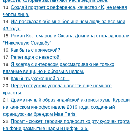
13.
Создай портрет с референса, качество 4K, не меняя
черты лица.
14.
ИИ рассказал обо мне больше чем люди за все мои
43 года.
15.
Роман Костомаров и Оксана Домнина отпраздновали
"Никелевую Свадьбу".
16.
Как быть с прической?
17.
Репетиция с невестой.
18.
Я всегда с интересом рассматриваю не только
вязаные вещи, но и образы в целом.
19.
Как быть ухоженной в 40+.
20.
Перед отпуском успела навести ещё немного
красоты.
21.
Драматичный образ индийской актрисы хумы Куреши
на каннском кинофестивале 2019 года, созданный
французским брендом Mae Paris.
22.
Промт - сюжет: героиня подносит ко рту кусочек торта
на фоне размытые шары и цифры 3 5.