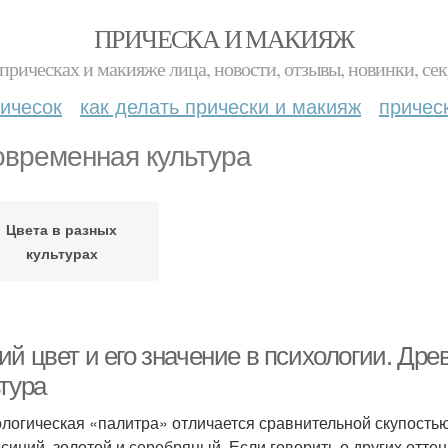
ПРИЧЕСКА И МАКИЯЖ
прическах и макияже лица, новости, отзывы, новинки, сек
ичесок
как делать прически и макияж
причес
овременная культура
Цвета в разных
культурах
ий цвет и его значение в психологии. Др
тура
логическая «палитра» отличается сравнительной скупостью 
 синий, золотой и серебряный. Если говорить о других отте