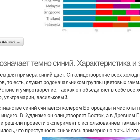
ь дальше →
 означает темно синий. Характеристика и
ем для примера синий цвет. Он олицетворение всех холодны
ов, то есть, служит родоначальником группы цветовых гамм.
йствие и умиротворение, так как он объединяет в себе все х
о, ультрамарин, васильковый.
стианстве синий считается колером Богородицы и чистоты 
т индиго. В буддизме он олицетворяет Восток, а в Древнем 
и решили провести эксперимент с использованием гаммы и
илось, что преступность снизилась примерно на 10%. И это