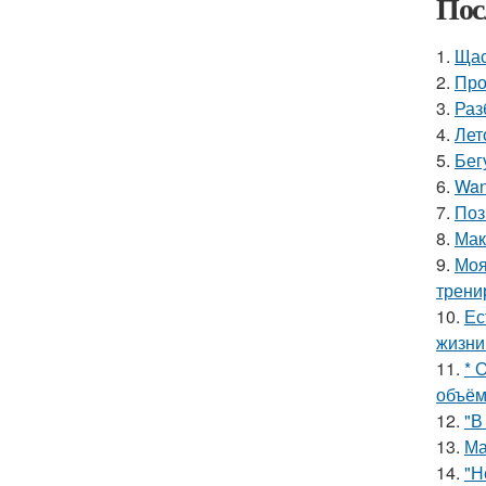
Пос
1.
Щас
2.
Про
3.
Раз
4.
Лет
5.
Бег
6.
Wan
7.
Поз
8.
Мак
9.
Моя
трени
10.
Ес
жизни
11.
* 
объём
12.
"В
13.
Ма
14.
"Н