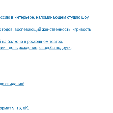
ессию в интерьере, напоминающем студию шоу
0-х годов, воспевающий женственность, игривость
на балконе в роскошном театре.
и - день рождение, свадьба подруги,
до свидания!
рмат 9: 16, 8K.