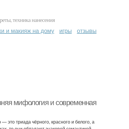
реты, техника нанесения
ки и макияж на дому
игры
отзывы
евняя мифология и современная
— это триада чёрного, красного и белого, а
нках, то они обладают знаковой семантикой