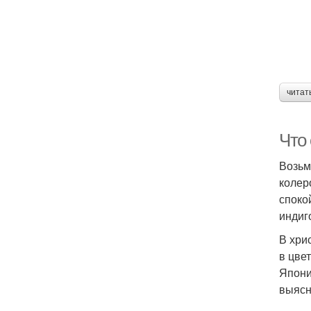
читат
Что
Возьм
колер
споко
индиг
В хри
в цве
Япони
выясн