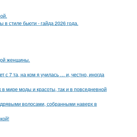
ой.
в стиле бьюти - гайда 2026 года.
дой женщины.
 с 7 та, на ком я училась … и, честно, иногда
к в мире моды и красоты, так и в повседневной
удрявыми волосами, собранными наверх в
кой!