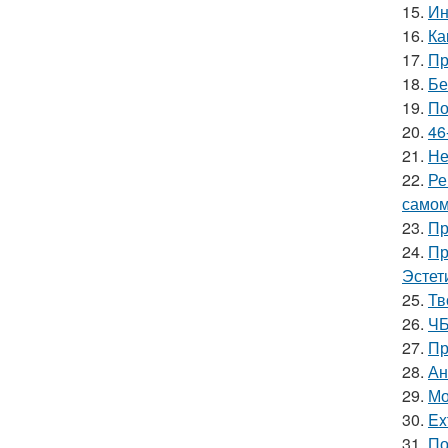
15.
Ин
16.
Ка
17.
Пр
18.
Бе
19.
По
20.
46
21.
Не
22.
Ре
самом
23.
Пр
24.
Пр
Эстет
25.
Тв
26.
ЧБ
27.
Пр
28.
Ан
29.
Мо
30.
Ex
31.
По