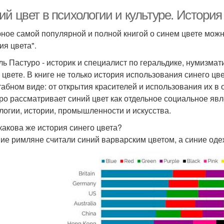
й цвет в психологии и культуре. История
ное самой популярной и полной книгой о синем цвете можн
ия цвета".
ь Пастуро - историк и специалист по геральдике, нумизмат
 цвете. В книге не только история использования синего цв
абном виде: от открытия красителей и использования их в
ро рассматривает синий цвет как отдельное социальное явле
логии, истории, промышленности и искусства.
 какова же история синего цвета?
ие римляне считали синий варварским цветом, а синие одеж