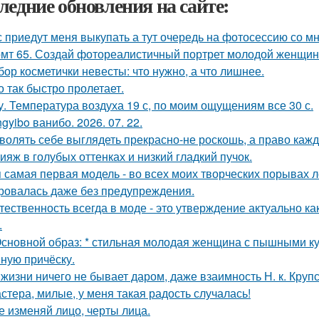
ледние обновления на сайте:
 приедут меня выкупать а тут очередь на фотосессию со мн
мт 65. Создай фотореалистичный портрет молодой женщины 
бор косметички невесты: что нужно, а что лишнее.
о так быстро пролетает.
у. Температура воздуха 19 с, по моим ощущениям все 30 с.
gyibo ванибо. 2026. 07. 22.
волять себе выглядеть прекрасно-не роскошь, а право каж
ияж в голубых оттенках и низкий гладкий пучок.
 самая первая модель - во всех моих творческих порывах лет
ровалась даже без предупреждения.
тественность всегда в моде - это утверждение актуально ка
.
Основной образ: * стильная молодая женщина с пышными к
ную причёску.
 жизни ничего не бывает даром, даже взаимность Н. к. Крупс
стера, милые, у меня такая радость случалась!
е изменяй лицо, черты лица.