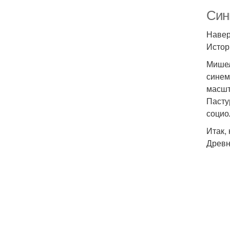
Сини
Навер
Истор
Мишел
синем
масшт
Пасту
социо
Итак,
Древн