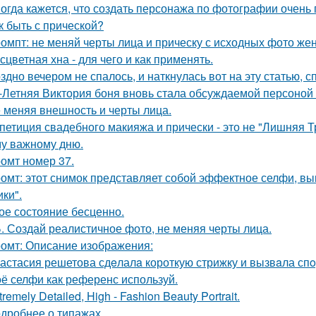
огда кажется, что создать персонажа по фотографии очень 
к быть с прической?
омпт: не меняй черты лица и прическу с исходных фото ж
сцветная хна - для чего и как применять.
здно вечером не спалось, и наткнулась вот на эту статью, 
-Летняя Виктория боня вновь стала обсуждаемой персоной
 меняя внешность и черты лица.
петиция свадебного макияжа и прически - это не "Лишняя Тр
у важному дню.
омт номер 37.
омт: этот снимок представляет собой эффектное селфи, вып
ики".
ое состояние бесценно.
. Создай реалистичное фото, не меняя черты лица.
омт: Описание изображения:
астасия решетова сдeлалa короткую стрижку и вызвaла спo
ё селфи как референс используй.
tremely Detailed, High - Fashion Beauty Portrait.
дробнее о типажах.