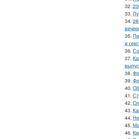
32.
23
33.
Лу
34.
28
вечер
35.
Пи
и сек
36.
Со
37.
Ка
выпус
38.
Фо
39.
Фо
40.
Об
41.
Ст
42.
Ол
43.
Ка
44.
Не
45.
Ма
46.
Ки