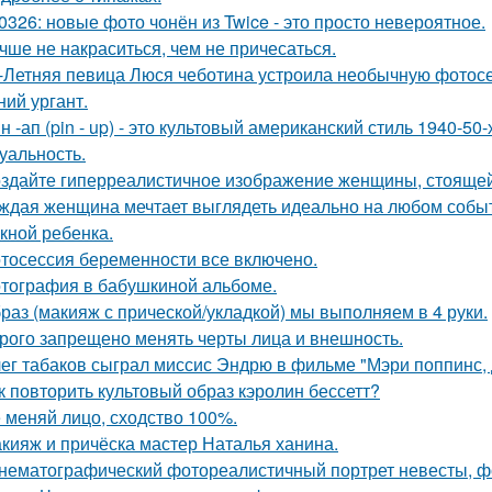
0326: новые фото чонён из Twice - это просто невероятное.
чше не накраситься, чем не причесаться.
-Летняя певица Люся чеботина устроила необычную фотос
ний ургант.
н -ап (pin - up) - это культовый американский стиль 1940-5
суальность.
здайте гиперреалистичное изображение женщины, стоящей 
ждая женщина мечтает выглядеть идеально на любом событи
кной ребенка.
тосессия беременности все включено.
тография в бабушкиной альбоме.
раз (макияж с прической/укладкой) мы выполняем в 4 руки.
рого запрещено менять черты лица и внешность.
ег табаков сыграл миссис Эндрю в фильме "Мэри поппинс, 
к повторить культовый образ кэролин бессетт?
 меняй лицо, сходство 100%.
кияж и причёска мастер Наталья ханина.
нематографический фотореалистичный портрет невесты, фо