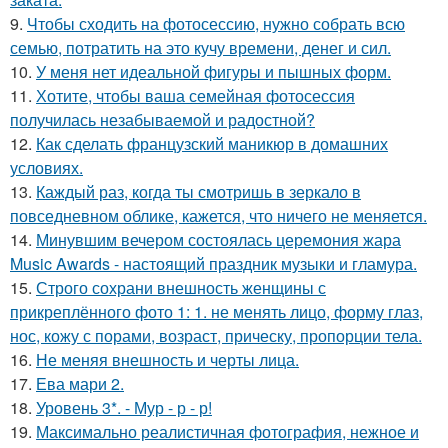
9.
Чтобы сходить на фотосессию, нужно собрать всю
семью, потратить на это кучу времени, денег и сил.
10.
У меня нет идеальной фигуры и пышных форм.
11.
Хотите, чтобы ваша семейная фотосессия
получилась незабываемой и радостной?
12.
Как сделать французский маникюр в домашних
условиях.
13.
Каждый раз, когда ты смотришь в зеркало в
повседневном облике, кажется, что ничего не меняется.
14.
Минувшим вечером состоялась церемония жара
Music Awards - настоящий праздник музыки и гламура.
15.
Строго сохрани внешность женщины с
прикреплённого фото 1: 1. не менять лицо, форму глаз,
нос, кожу с порами, возраст, прическу, пропорции тела.
16.
Не меняя внешность и черты лица.
17.
Ева мари 2.
18.
Уровень 3*. - Мур - р - р!
19.
Максимально реалистичная фотография, нежное и