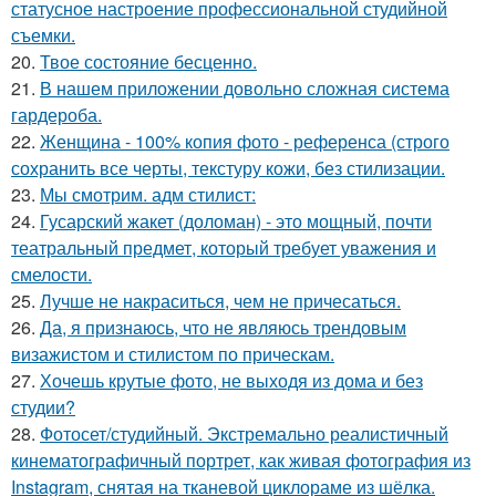
статусное настроение профессиональной студийной
съемки.
20.
Твое состояние бесценно.
21.
В нашем приложении довольно сложная система
гардероба.
22.
Женщина - 100% копия фото - референса (строго
сохранить все черты, текстуру кожи, без стилизации.
23.
Мы смотрим. адм стилист:
24.
Гусарский жакет (доломан) - это мощный, почти
театральный предмет, который требует уважения и
смелости.
25.
Лучше не накраситься, чем не причесаться.
26.
Да, я признаюсь, что не являюсь трендовым
визажистом и стилистом по прическам.
27.
Хочешь крутые фото, не выходя из дома и без
студии?
28.
Фотосет/студийный. Экстремально реалистичный
кинематографичный портрет, как живая фотография из
Instagram, снятая на тканевой циклораме из шёлка.