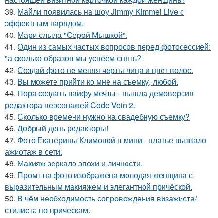
39.
Майли появилась на шоу Jimmy Kimmel Live с
эффектным нарядом.
40.
Мари слыла "Серой Мышкой".
41.
Один из самых частых вопросов перед фотосессией:
"а сколько образов мы успеем снять?
42.
Создай фото не меняя черты лица и цвет волос.
43.
Вы можете прийти ко мне на съемку, любой.
44.
Пора создать вайфу мечты - вышла демоверсия
редактора персонажей Code Vein 2.
45.
Сколько времени нужно на свадебную съемку?
46.
Добрый день редакторы!
47.
Фото Екатерины Климовой в мини - платье вызвало
ажиотаж в сети.
48.
Макияж зеркало эпохи и личности.
49.
Промт на фото изображена молодая женщина с
выразительным макияжем и элегантной причёской.
50.
В чём необходимость сопровождения визажиста/
стилиста по прическам.