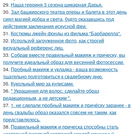
29.
Наша героиня 3 сезона шикарная Дарья.
30.
Зал башкирского театра оперы и балета в этот день
сиял магией добра и света, будто оказавшись под
действием заклинания искусной феи.
31.
Костюмы джейн фонды из фильма "Барбарелла".
32.
Используй загруженное фото, как строгий
визуальный референс лиц.
33.
Собрав вместе правильный макияж и прическу, вы
получите идеальный образ для весенней фотосессии.
34.
Пробный макияж и укладка - ваша возможность
тщательно подготовиться к свадебному дню.
35.
Кукольный мир за кулисами.
36.
* Украшения для волос: сделайте образ
редакционным, а не детским *.
37.
1. не сделали пробный макияж и причёску заранее - в
день свадьбы образ оказался совсем не таким, как
представлялось.
38.
Правильный макияж и прическа способны стать
настоящей визитной карточкой каждой женщины!