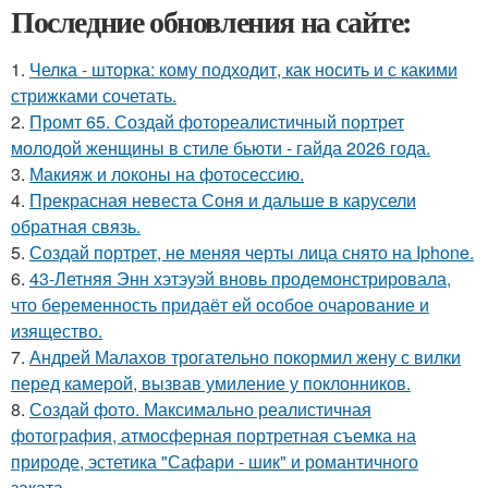
Последние обновления на сайте:
1.
Челка - шторка: кому подходит, как носить и с какими
стрижками сочетать.
2.
Промт 65. Создай фотореалистичный портрет
молодой женщины в стиле бьюти - гайда 2026 года.
3.
Макияж и локоны на фотосессию.
4.
Прекрасная невеста Соня и дальше в карусели
обратная связь.
5.
Создай портрет, не меняя черты лица снято на Iphone.
6.
43-Летняя Энн хэтэуэй вновь продемонстрировала,
что беременность придаёт ей особое очарование и
изящество.
7.
Андрей Малахов трогательно покормил жену с вилки
перед камерой, вызвав умиление у поклонников.
8.
Создай фото. Максимально реалистичная
фотография, атмосферная портретная съемка на
природе, эстетика "Сафари - шик" и романтичного
заката.