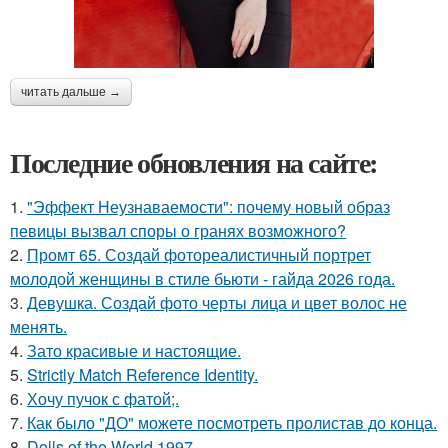
читать дальше →
Последние обновления на сайте:
1.
"Эффект Неузнаваемости": почему новый образ
певицы вызвал споры о гранях возможного?
2.
Промт 65. Создай фотореалистичный портрет
молодой женщины в стиле бьюти - гайда 2026 года.
3.
Девушка. Создай фото черты лица и цвет волос не
менять.
4.
Зато красивые и настоящие.
5.
Strictly Match Reference Identity.
6.
Хочу пучок с фатой;.
7.
Как было "ДО" можете посмотреть пролистав до конца.
8.
Dolls of the World 1997.