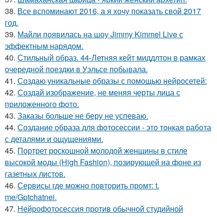
38.
Все вспоминают 2016, а я хочу показать свой 2017
год.
39.
Майли появилась на шоу Jimmy Kimmel Live с
эффектным нарядом.
40.
Стильный образ. 44-Летняя кейт миддлтон в рамках
очередной поездки в Уэльсе побывала.
41.
Создаю уникальные образы с помощью нейросетей:
42.
Создай изображение, не меняя черты лица с
приложенного фото.
43.
Заказы больше не беру не успеваю.
44.
Создание образа для фотосессии - это тонкая работа
с деталями и ощущениями.
45.
Портрет роскошной молодой женщины в стиле
высокой моды (High Fashion), позирующей на фоне из
газетных листов.
46.
Сервисы где можно повторить промт: t.
me/Gptchatnei.
47.
Нейрофотосессия против обычной студийной