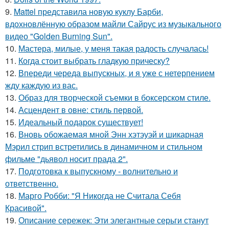
9.
Mattel представила новую куклу Барби,
вдохновлённую образом майли Сайрус из музыкального
видео "Golden Burning Sun".
10.
Мастера, милые, у меня такая радость случалась!
11.
Когда стоит выбрать гладкую прическу?
12.
Впереди череда выпускных, и я уже с нетерпением
жду каждую из вас.
13.
Образ для творческой съемки в боксерском стиле.
14.
Асцендент в овне: стиль первой.
15.
Идеальный подарок существует!
16.
Вновь обожаемая мной Энн хэтэуэй и шикарная
Мэрил стрип встретились в динамичном и стильном
фильме "дьявол носит прада 2".
17.
Подготовка к выпускному - волнительно и
ответственно.
18.
Марго Робби: "Я Никогда не Считала Себя
Красивой".
19.
Описание сережек: Эти элегантные серьги станут