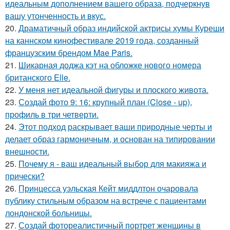
идеальным дополнением вашего образа, подчеркнув
вашу утонченность и вкус.
20.
Драматичный образ индийской актрисы хумы Куреши
на каннском кинофестивале 2019 года, созданный
французским брендом Mae Paris.
21.
Шикарная доджа кэт на обложке нового номера
британского Elle.
22.
У меня нет идеальной фигуры и плоского живота.
23.
Создай фото 9: 16: крупный план (Close - up),
профиль в три четверти.
24.
Этот подход раскрывает ваши природные черты и
делает образ гармоничным, и основан на типировании
внешности.
25.
Почему я - ваш идеальный выбор для макияжа и
прически?
26.
Принцесса уэльская Кейт миддлтон очаровала
публику стильным образом на встрече с пациентами
лондонской больницы.
27.
Создай фотореалистичный портрет женщины в