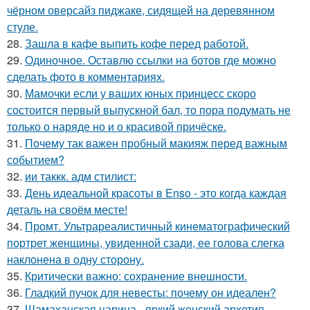
чёрном оверсайз пиджаке, сидящей на деревянном
стуле.
28.
Зашла в кафе выпить кофе перед работой.
29.
Одиночное. Оставлю ссылки на ботов где можно
сделать фото в комментариях.
30.
Мамочки если у ваших юных принцесс скоро
состоится первый выпускной бал, то пора подумать не
только о наряде но и о красивой причёске.
31.
Почему так важен пробный макияж перед важным
событием?
32.
ии таккк. адм стилист:
33.
День идеальной красоты в Enso - это когда каждая
деталь на своём месте!
34.
Промт. Ультрареалистичный кинематографический
портрет женщины, увиденной сзади, ее голова слегка
наклонена в одну сторону.
35.
Критически важно: сохранение внешности.
36.
Гладкий пучок для невесты: почему он идеален?
37.
Шамаханская царица - яркий женский архетип.