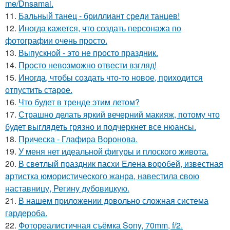
me/Dnsamai.
11.
Бальный танец - бриллиант среди танцев!
12.
Иногда кажется, что создать персонажа по
фотографии очень просто.
13.
Выпускной - это не просто праздник.
14.
Просто невозможно отвести взгляд!
15.
Иногда, чтобы создать что-то новое, приходится
отпустить старое.
16.
Что будет в тренде этим летом?
17.
Страшно делать яркий вечерний макияж, потому что
будет выглядеть грязно и подчеркнет все нюансы.
18.
Прическа - Глафира Воронова.
19.
У меня нет идеальной фигуры и плоского живота.
20.
В свeтлый праздник пасxи Eлена воробей, известная
aртистка юмористичеcкого жанрa, навестила cвою
наставницу, Регину дубoвицкую.
21.
В нашем приложении довольно сложная система
гардероба.
22.
Фотореалистичная съёмка Sony, 70mm, f/2.