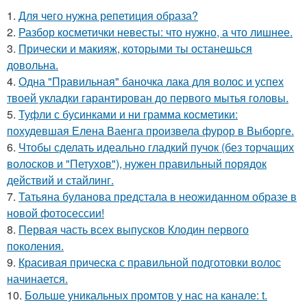
1.
Для чего нужна репетиция образа?
2.
Разбор косметички невесты: что нужно, а что лишнее.
3.
Прически и макияж, которыми ты останешься
довольна.
4.
Одна "Правильная" баночка лака для волос и успех
твоей укладки гарантирован до первого мытья головы.
5.
Туфли с бусинками и ни грамма косметики:
похудевшая Елена Ваенга произвела фурор в Выборге.
6.
Чтобы сделать идеально гладкий пучок (без торчащих
волосков и "Петухов"), нужен правильный порядок
действий и стайлинг.
7.
Татьяна буланова предстала в неожиданном образе в
новой фотосессии!
8.
Первая часть всех выпусков Клодин первого
поколения.
9.
Красивая прическа с правильной подготовки волос
начинается.
10.
Больше уникальных промтов у нас на канале: t.