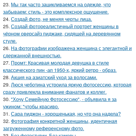
23.
Мы так часто зацикливаемся на одежде, что
забываем: стиль - это комплексное ощущение.
24.
Создай фото, не меняя черты лица.
25.
Создай фотореалистичный портрет женщины в
чёрном оверсайз пиджаке, сидящей на деревянном
стуле.
26.
На фотографии изображена женщина с элегантной и
сдержанной внешностью.
27.
Промт: Красивая молодая девушка в стиле
классического пин -ап 1950-х, яркий ретро - образ.
28.
Акция на азиатский уход за волосами.
29.
Люся чеботина устроила яркую фотосессию, которая
сразу привлекла внимание фанатов и коллег.
30.
"Хочу Семейную Фотосессию", - объявила я за
ужином: "чтобы красиво.
31.
Сара пиджон - хорошенькая, но что она надела?
32.
Фотография конкретной женщины, идентичная
загруженному референсному фото.
33.
Без фотостудии. Без камеры.