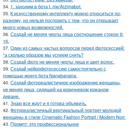
34.
1. заходим в бота t. me/Aizimabot.
35.
К искусственному интеллекту можно относиться по-
разному, но нельзя поспорить с тем, что он открывает
много новых возможностей.
36.
Создай не меняя черты лица соотношение сторон 9:
16.
37.
Один из самых частых вопросов перед фотосессией:
"а сколько образов мы успеем снять?
38.
Создай фото не меняя черты лица и цвет волос.
39.
Создай нейрофотосессию самостоятельно с
помощью моего бота Nanabanana.
40.
Создай фотореалистичное изображение женщины,
не меняя лица, сидящей на коричневом кожаном
диване.
41.
Знаю все ждут и я готова объявить.
42.
Фотореалистичный вертикальный портрет молодой
женщины в стиле Cinematic Fashion Portrait / Modern Noir.
43.
Промпт: это профессиональное