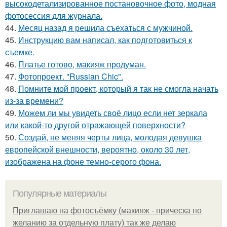
высокодетализированное постановочное фото, модная
фотосессия для журнала.
44.
Месяц назад я решила съехаться с мужчиной.
45.
Инструкцию вам написал, как подготовиться к
съемке.
46.
Платье готово, макияж продуман.
47.
Фотопроект. "Russian Chic".
48.
Помните мой проект, который я так не смогла начать
из-за времени?
49.
Можем ли мы увидеть своё лицо если нет зеркала
или какой-то другой отражающей поверхности?
50.
Создай, не меняя черты лица, молодая девушка
европейской внешности, вероятно, около 30 лет,
изображена на фоне темно-серого фона.
Популярные материалы
Приглашаю на фотосъёмку (макияж - прическа по
желанию за отдельную плату) так же делаю