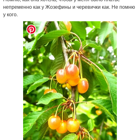
непременно как у Жозефины и черевички как. Не помню
у кого.