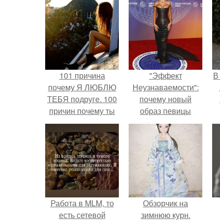
101 причина
"Эффект
В
почему Я ЛЮБЛЮ
Неузнаваемости":
ТЕБЯ подруге. 100
почему новый
причин почему ты
образ певицы
моя лучшая
вызвал споры о
подруга.
гранях
возможного?
Работа в MLM, то
Обзорчик на
есть сетевой
зимнюю курн.