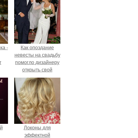
ка -
Как опоздание
невесты на свадьбу
т
помогло дизайнеру
открыть свой
о и
бренд.
бои
й
Локоны для
эффектной