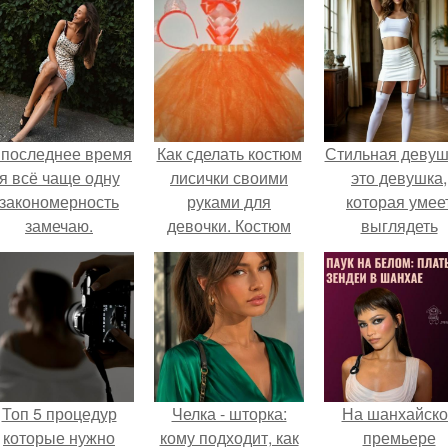
 последнее время
Как сделать костюм
Стильная девуш
я всё чаще одну
лисички своими
это девушка,
закономерность
руками для
которая умее
замечаю.
девочки. Костюм
выглядеть
лисы своими
привлекательн
руками — идеи и
элегантно в лю
варианта, как
ситуации.
сделать ребенку
костюм в домашних
условиях (фото и
видео)
Топ 5 процедур
Челка - шторка:
На шанхайско
которые нужно
кому подходит, как
премьере