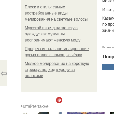
моих 
Блеск и стиль: самые
И вот
востребованные виды
Казал
мелирования на светлые волосы
по пр
Мужской взгляд на женскую
жизни
одежду: как мужчины
воспринимают женскую моду
Категори
Профессиональное мелирование
Понр
русых волос с помощью чёлки
Мелкое мелирование на короткую
⇦
стрижку: подход к уходу за
волосами
Читайте также