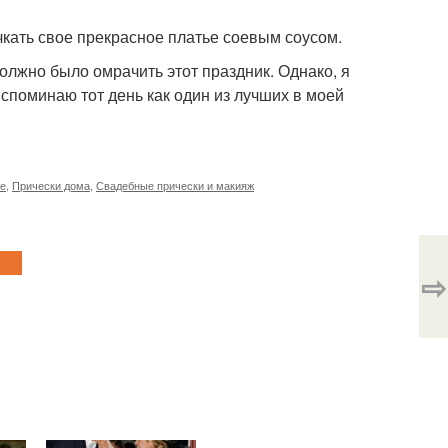
чкать свое прекрасное платье соевым соусом.
должно было омрачить этот праздник. Однако, я
споминаю тот день как один из лучших в моей
не
,
Прически дома
,
Свадебные прически и макияж
⇨