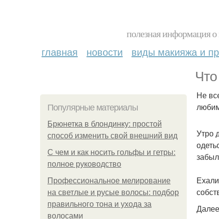
полезная информация о 
главная
новости
виды макияжа и пр
Что
Не вс
любим
Популярные материалы
Брюнетка в блондинку: простой
Утро 
способ изменить свой внешний вид
одеть
С чем и как носить гольфы и гетры:
забыл
полное руководство
Ехали
Профессиональное мелирование
собст
на светлые и русые волосы: подбор
правильного тона и ухода за
Далее
волосами