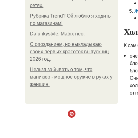
сетях.
Ж
Рубрика Trend? Ой люблю я ходить
по магазинам!
Хол
Dafunkystyle. Matrix neo.
С опозданием, но выкладываю
К сам
своих первых красоток выпускниц
оче
2026 год.
бло
Нельзя забывать о том, что
бло
маникюр - мощное оружие в руках у
Они
женщин!
хол
отт