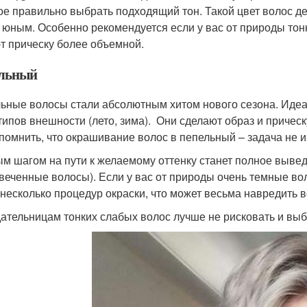
ое правильно выбрать подходящий тон. Такой цвет волос д
 юным. Особенно рекомендуется если у вас от природы тонк
т прическу более объемной.
льный
ьные волосы стали абсолютным хитом нового сезона. Иде
типов внешности (лето, зима). Они сделают образ и причес
 помнить, что окрашивание волос в пепельный – задача не из
м шагом на пути к желаемому оттенку станет полное вывед
веченные волосы). Если у вас от природы очень темные вол
 несколько процедур окраски, что может весьма навредить 
ательницам тонких слабых волос лучше не рисковать и выб