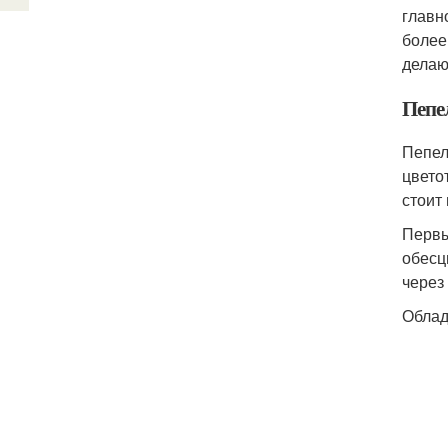
главн
более
делаю
Пепе
Пепел
цвето
стоит
Первы
обесц
через
Облад