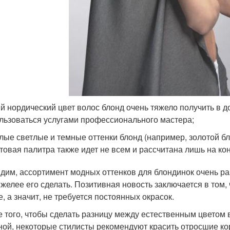
й нордический цвет волос блонд очень тяжело получить в 
льзоваться услугами профессионального мастера;
лые светлые и темные оттенки блонд (например, золотой бл
товая палитра также идет не всем и рассчитана лишь на ко
идим, ассортимент модных оттенков для блондинок очень ра
яжелее его сделать. Позитивная новость заключается в том,
е, а значит, не требуется постоянных окрасок.
 того, чтобы сделать разницу между естественным цветом
ной, некоторые стилисты рекомендуют красить отросшие ко