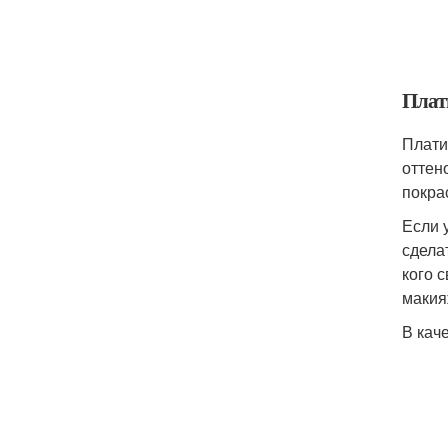
Плат
Плати
оттен
покра
Если 
сдела
кого 
макия
В кач