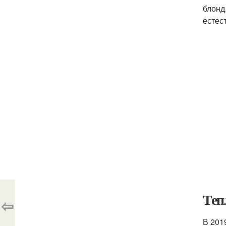
блонд
естес
Теп
⇦
В 201