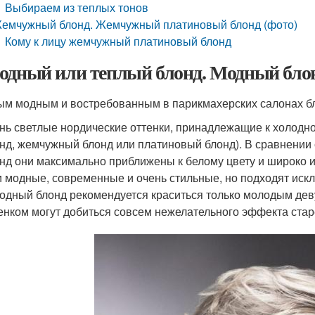
Выбираем из теплых тонов
емчужный блонд. Жемчужный платиновый блонд (фото)
Кому к лицу жемчужный платиновый блонд
одный или теплый блонд. Модный бло
ым модным и востребованным в парикмахерских салонах бл
нь светлые нордические оттенки, принадлежащие к холодн
нд, жемчужный блонд или платиновый блонд). В сравнении
нд они максимально приближены к белому цвету и широко 
 модные, современные и очень стильные, но подходят иск
одный блонд рекомендуется краситься только молодым де
енком могут добиться совсем нежелательного эффекта стар