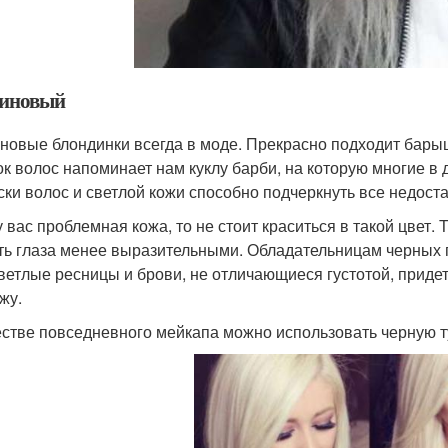
иновый
новые блондинки всегда в моде. Прекрасно подходит барыш
ок волос напоминает нам куклу барби, на которую многие в 
ски волос и светлой кожи способно подчеркнуть все недостат
у вас проблемная кожа, то не стоит краситься в такой цвет.
ть глаза менее выразительными. Обладательницам черных гу
светлые ресницы и брови, не отличающиеся густотой, прид
жу.
естве повседневного мейкапа можно использовать черную т