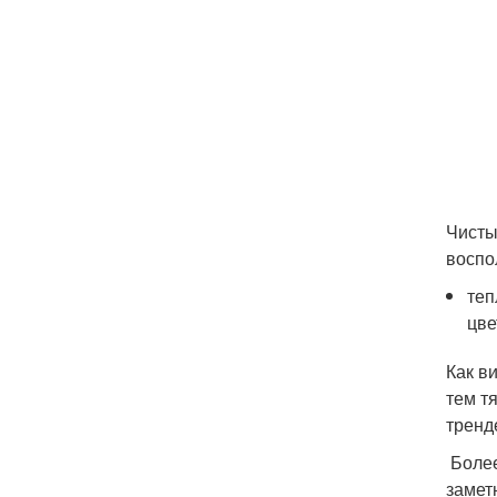
Чисты
воспо
теп
цве
Как в
тем т
тренд
Более
замет