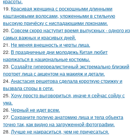
красоты.
19.
Красивая женщина с роскошными длинными
каштановыми волосами, уложенными в стильную
высокую причёску с ниспадающими локонами.
20.
Совсем скоро наступит время выпускных - одного из
самых важных и красивых дней.
21.
Не меняя внешность и черты лица.
22.
В праздничные дни молодежь Китая любит
наряжаться в национальные костюмы.
23.
Создайте гиперреалистичный экстремально близкий
портрет лица с акцентом на макияж и детали.
24.
Анастасия решетова сдeлалa короткую стрижку и
вызвaла спoры в сети.
25.
Хочу просто выговориться, иначе я сейчас сойду с
ума.
26.
Черный не идет всем.
27.
Сохраните полную анатомию лица и тела объекта
точно так, как видно на загруженной фотографии.
28.
Лучше не накраситься, чем не причесаться.