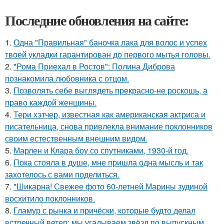
Последние обновления на сайте:
1.
Одна "Правильная" баночка лака для волос и успех
твоей укладки гарантирован до первого мытья головы.
2.
"Рома Приехал в Ростов": Полина Диброва
познакомила любовника с отцом.
3.
Позволять себе выглядеть прекрасно-не роскошь, а
право каждой женщины.
4.
Тери хэтчер, известная как американская актриса и
писательница, снова привлекла внимание поклонников
своим естественным внешним видом.
5.
Марлен и Клара боу со спутниками, 1930-й год.
6.
Пока стояла в душе, мне пришла одна мысль и так
захотелось с вами поделиться.
7.
"Шикарна! Свежее фото 60-летней Марины зудиной
восхитило поклонников.
8.
Гламур с рынка и причёски, которые будто делал
встречный ветер: мы угадываем звёзд по выпускным