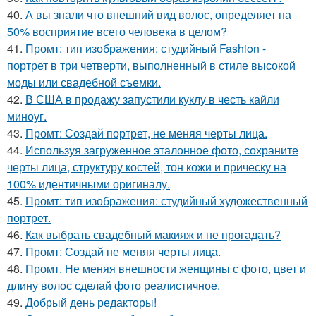
40.
А вы знали что внешний вид волос, определяет на
50% восприятие всего человека в целом?
41.
Промт: тип изображения: студийный Fashion -
портрет в три четверти, выполненный в стиле высокой
моды или свадебной съемки.
42.
В США в продажу запустили куклу в честь кайли
миноуг.
43.
Промт: Создай портрет, не меняя черты лица.
44.
Используя загруженное эталонное фото, сохраните
черты лица, структуру костей, тон кожи и прическу на
100% идентичными оригиналу.
45.
Промт: тип изображения: студийный художественный
портрет.
46.
Как выбрать свадебный макияж и не прогадать?
47.
Промт: Создай не меняя черты лица.
48.
Промт. Не меняя внешности женщины с фото, цвет и
длину волос сделай фото реалистичное.
49.
Добрый день редакторы!