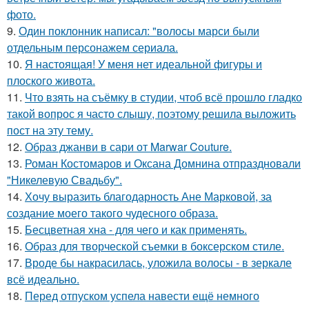
фото.
9.
Один поклонник написал: "волосы марси были
отдельным персонажем сериала.
10.
Я настоящая! У меня нет идеальной фигуры и
плоского живота.
11.
Что взять на съёмку в студии, чтоб всё прошло гладко
такой вопрос я часто слышу, поэтому решила выложить
пост на эту тему.
12.
Образ джанви в сари от Marwar Couture.
13.
Роман Костомаров и Оксана Домнина отпраздновали
"Никелевую Свадьбу".
14.
Хочу выразить благодарность Ане Марковой, за
создание моего такого чудесного образа.
15.
Бесцветная хна - для чего и как применять.
16.
Образ для творческой съемки в боксерском стиле.
17.
Вроде бы накрасилась, уложила волосы - в зеркале
всё идеально.
18.
Перед отпуском успела навести ещё немного