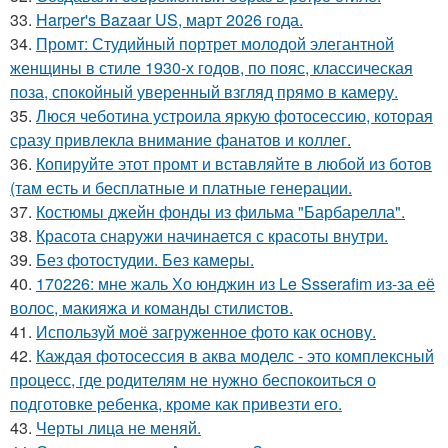
33.
Harper's Bazaar US, март 2026 года.
34.
Промт: Студийный портрет молодой элегантной
женщины в стиле 1930-х годов, по пояс, классическая
поза, спокойный уверенный взгляд прямо в камеру.
35.
Люся чеботина устроила яркую фотосессию, которая
сразу привлекла внимание фанатов и коллег.
36.
Копируйте этот промт и вставляйте в любой из ботов
(там есть и бесплатные и платные генерации.
37.
Костюмы джейн фонды из фильма "Барбарелла".
38.
Красота снаружи начинается с красоты внутри.
39.
Без фотостудии. Без камеры.
40.
170226: мне жаль Хо юнджин из Le Ssserafim из-за её
волос, макияжа и команды стилистов.
41.
Используй моё загруженное фото как основу.
42.
Каждая фотосессия в аква моделс - это комплексный
процесс, где родителям не нужно беспокоиться о
подготовке ребенка, кроме как привезти его.
43.
Черты лица не меняй.