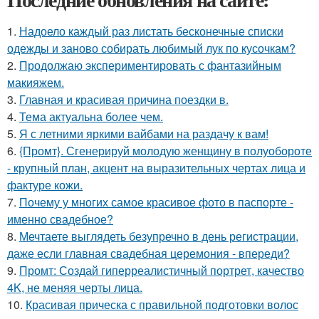
1.
Надоело каждый раз листать бесконечные списки
одежды и заново собирать любимый лук по кусочкам?
2.
Продолжаю экспериментировать с фантазийным
макияжем.
3.
Главная и красивая причина поездки в.
4.
Тема актуальна более чем.
5.
Я с летними яркими вайбами на раздачу к вам!
6.
{Промт}. Сгенерируй молодую женщину в полуобороте
- крупный план, акцент на выразительных чертах лица и
фактуре кожи.
7.
Почему у многих самое красивое фото в паспорте -
именно свадебное?
8.
Мечтаете выглядеть безупречно в день регистрации,
даже если главная свадебная церемония - впереди?
9.
Промт: Создай гиперреалистичный портрет, качество
4K, не меняя черты лица.
10.
Красивая прическа с правильной подготовки волос