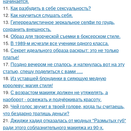
начинается.
11.
Как разбудить в себе сексуальность?
12.
Как научиться слушать себя.
13.
Гиперреалистичное зеркальное селфи по грудь,
сохранить внешность.
14.
Образ для творческой съемки в боксерском стиле.
15.
В 1989-м исчезли все ученики одного класса.
16.
Секрет идеального образа раскрыт: это не только
платье!
17.
Поздно вечером не спалось, и наткнулась вот на эту
статью, спешу поделиться с вами ….
18.
Из уставшей блондинки в сияющую медную
королеву: магия стиля!
19.
С возрастом макияж должен не утяжелять, а
наоборот - освежать и подчёркивать красоту.
20.
Чей голос звучит в твоей голове, когда ты считаешь,
что бездарно тратишь деньги?
21.
Джиджи хадид отказалась от модных "Размытых губ"
ради этого соблазнительного макияжа из 90-х.