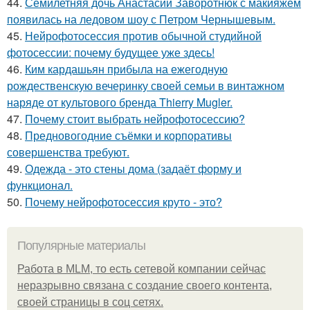
44.
Семилетняя дочь Анастасии Заворотнюк с макияжем
появилась на ледовом шоу с Петром Чернышевым.
45.
Нейрофотосессия против обычной студийной
фотосессии: почему будущее уже здесь!
46.
Ким кардашьян прибыла на ежегодную
рождественскую вечеринку своей семьи в винтажном
наряде от культового бренда Thierry Mugler.
47.
Почему стоит выбрать нейрофотосессию?
48.
Предновогодние съёмки и корпоративы
совершенства требуют.
49.
Одежда - это стены дома (задаёт форму и
функционал.
50.
Почему нейрофотосессия круто - это?
Популярные материалы
Работа в MLM, то есть сетевой компании сейчас
неразрывно связана с создание своего контента,
своей страницы в соц сетях.