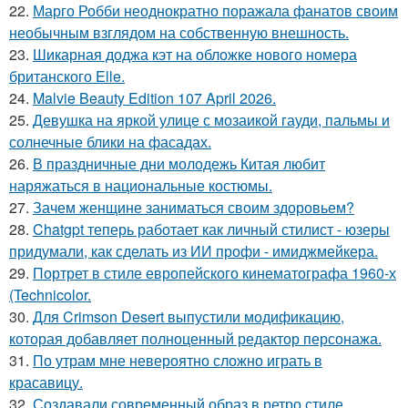
22.
Марго Робби неоднократно поражала фанатов своим
необычным взглядом на собственную внешность.
23.
Шикарная доджа кэт на обложке нового номера
британского Elle.
24.
Malvie Beauty Edition 107 April 2026.
25.
Девушка на яркой улице с мозаикой гауди, пальмы и
солнечные блики на фасадах.
26.
В праздничные дни молодежь Китая любит
наряжаться в национальные костюмы.
27.
Зачем женщине заниматься своим здоровьем?
28.
Chatgpt теперь работает как личный стилист - юзеры
придумали, как сделать из ИИ профи - имиджмейкера.
29.
Портрет в стиле европейского кинематографа 1960-х
(Technicolor.
30.
Для Crimson Desert выпустили модификацию,
которая добавляет полноценный редактор персонажа.
31.
По утрам мне невероятно сложно играть в
красавицу.
32.
Создавали современный образ в ретро стиле.