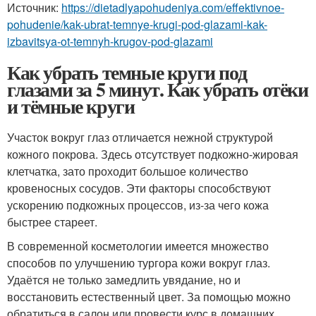
Источник:
https://dietadlyapohudeniya.com/effektivnoe-
pohudenie/kak-ubrat-temnye-krugi-pod-glazami-kak-
izbavitsya-ot-temnyh-krugov-pod-glazami
Как убрать темные круги под
глазами за 5 минут. Как убрать отёки
и тёмные круги
Участок вокруг глаз отличается нежной структурой
кожного покрова. Здесь отсутствует подкожно-жировая
клетчатка, зато проходит большое количество
кровеносных сосудов. Эти факторы способствуют
ускорению подкожных процессов, из-за чего кожа
быстрее стареет.
В современной косметологии имеется множество
способов по улучшению тургора кожи вокруг глаз.
Удаётся не только замедлить увядание, но и
восстановить естественный цвет. За помощью можно
обратиться в салон или провести курс в домашних