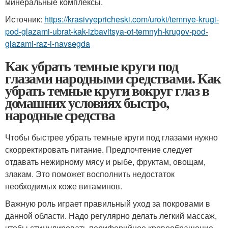
минеральные комплексы.
Источник:
https://krasivyepricheski.com/uroki/temnye-krugi-
pod-glazami-ubrat-kak-izbavitsya-ot-temnyh-krugov-pod-
glazami-raz-i-navsegda
Как убрать темные круги под
глазами народными средствами. Как
убрать темные круги вокруг глаз в
домашних условиях быстро,
народные средства
Чтобы быстрее убрать темные круги под глазами нужно
скорректировать питание. Предпочтение следует
отдавать нежирному мясу и рыбе, фруктам, овощам,
злакам. Это поможет восполнить недостаток
необходимых коже витаминов.
Важную роль играет правильный уход за покровами в
данной области. Надо регулярно делать легкий массаж,
чтобы стимулировать периферийное кровообращение.