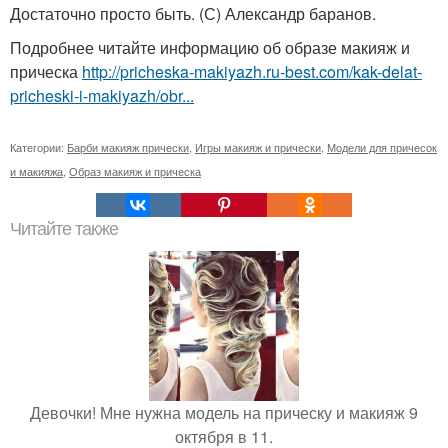
Достаточно просто быть. (С) Александр баранов.
Подробнее читайте информацию об образе макияж и
прическа
http://pricheska-makiyazh.ru-best.com/kak-delat-
pricheski-i-makiyazh/obr...
Категории:
Барби макияж прически
,
Игры макияж и прически
,
Модели для причесок
и макияжа
,
Образ макияж и прическа
Читайте также
Девочки! Мне нужна модель на прическу и макияж 9
октября в 11.