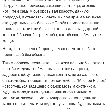
Накручивают прически, закрашивают лица, оголяют
ноги, тем самым обворовывая красоту, данную
природой, и становясь блеклыми под ярким макияжем,
стандартными, как безликие Барби на мисс вселенная,
привлекая таких же безликих кенов для стандартной
короткой брачной игры, чтобы, как обычно, обмануться в
конце.
Не жди от вселенной принца, если не можешь быть
принцессой без обмана.
Таким образом, если лезешь из кожи вон, чтобы показать
из себя модель - поймаешь такого же нарцисса,
задерешь юбку - зацепишься колготками за сального
сластолюбца, пойдешь в ночной клуб на "Мясной Рынок"
- сторгуешься задешево с одноразовым охотником,
будешь молодиться - усыновишь инфантильного
мальчика, захочешь манипулировать - попадешь на
такого же хитреца или недотепу, и снова будешь рыдать