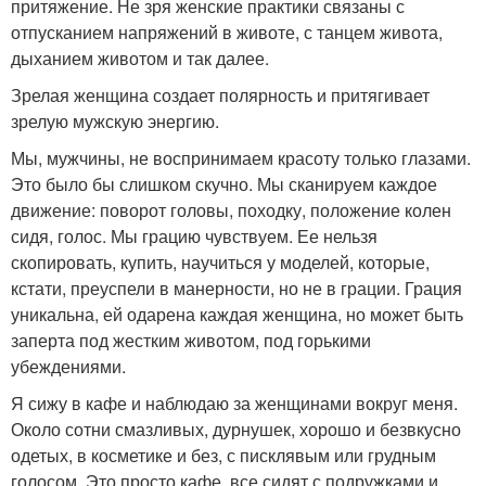
притяжение. Не зря женские практики связаны с
отпусканием напряжений в животе, с танцем живота,
дыханием животом и так далее.
Зрелая женщина создает полярность и притягивает
зрелую мужскую энергию.
Мы, мужчины, не воспринимаем красоту только глазами.
Это было бы слишком скучно. Мы сканируем каждое
движение: поворот головы, походку, положение колен
сидя, голос. Мы грацию чувствуем. Ее нельзя
скопировать, купить, научиться у моделей, которые,
кстати, преуспели в манерности, но не в грации. Грация
уникальна, ей одарена каждая женщина, но может быть
заперта под жестким животом, под горькими
убеждениями.
Я сижу в кафе и наблюдаю за женщинами вокруг меня.
Около сотни смазливых, дурнушек, хорошо и безвкусно
одетых, в косметике и без, с писклявым или грудным
голосом. Это просто кафе, все сидят с подружками и