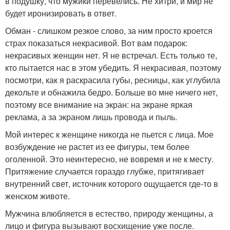
в подушку, что мужики перевелись. Не хитри, и мир не
будет иронизировать в ответ.
Обман - слишком резкое слово, за ним просто кроется
страх показаться некрасивой. Вот вам подарок:
некрасивых женщин нет. Я не встречал. Есть только те,
кто пытается нас в этом убедить. Я некрасивая, поэтому
посмотри, как я раскрасила губы, ресницы, как углубила
декольте и обнажила бедро. Больше во мне ничего нет,
поэтому все внимание на экран: на экране яркая
реклама, а за экраном лишь провода и пыль.
Мой интерес к женщине никогда не пьется с лица. Мое
возбуждение не растет из ее фигуры, тем более
оголенной. Это неинтересно, не вовремя и не к месту.
Притяжение случается гораздо глубже, притягивает
внутренний свет, источник которого ощущается где-то в
женском животе.
Мужчина влюбляется в естество, природу женщины, а
лицо и фигура вызывают восхищение уже после.