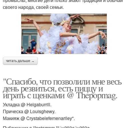
промыслы, многие дети плохо знают традиции и обычаи
своего народа, своей семьи.
читать дальше →
"Спасибо, что позволили мне весь
день резвиться, есть пиццу и
играть с щенками @ Thepopmag.
Укладка @ Helgaburrill.
Прическа @ Louisghewy.
Макияж @ Crystabelefemenariley".
Публикации в "Instagram *" \u203a \u203a