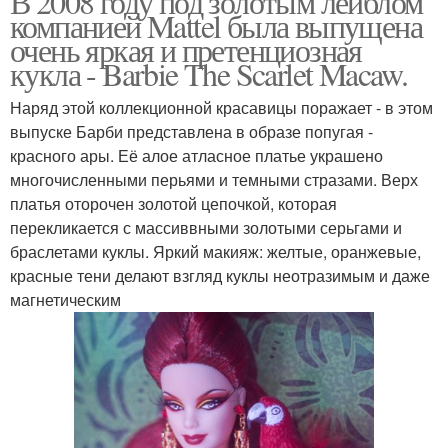
В 2008 году под золотым лейблом
компанией Mattel была выпущена
очень яркая и претенциозная
кукла - Barbie The Scarlet Macaw.
Наряд этой коллекционной красавицы поражает - в этом
выпуске Барби представлена в образе попугая -
красного ары. Её алое атласное платье украшено
многочисленными перьями и темными стразами. Верх
платья оторочен золотой цепочкой, которая
перекликается с массиввными золотыми серьгами и
браслетами куклы. Яркий макияж: желтые, оранжевые,
красные тени делают взгляд куклы неотразимым и даже
магнетическим