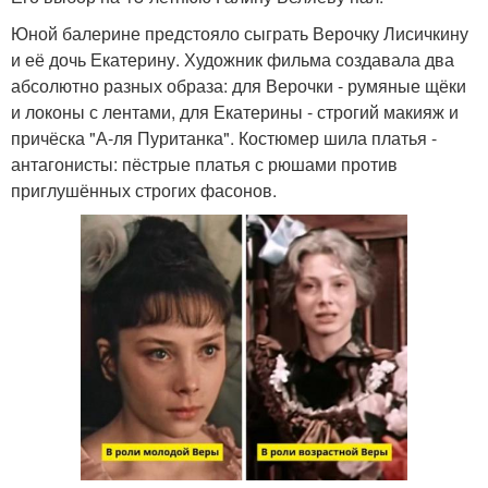
Юной балерине предстояло сыграть Верочку Лисичкину
и её дочь Екатерину. Художник фильма создавала два
абсолютно разных образа: для Верочки - румяные щёки
и локоны с лентами, для Екатерины - строгий макияж и
причёска "А-ля Пуританка". Костюмер шила платья -
антагонисты: пёстрые платья с рюшами против
приглушённых строгих фасонов.