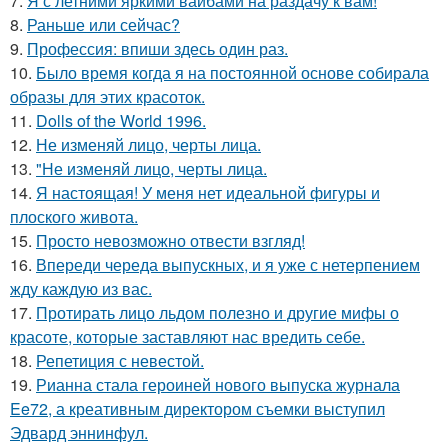
7.
Я с летними яркими вайбами на раздачу к вам!
8.
Раньше или сейчас?
9.
Профессия: впиши здесь один раз.
10.
Было время когда я на постоянной основе собирала
образы для этих красоток.
11.
Dolls of the World 1996.
12.
Не изменяй лицо, черты лица.
13.
"Не изменяй лицо, черты лица.
14.
Я настоящая! У меня нет идеальной фигуры и
плоского живота.
15.
Просто невозможно отвести взгляд!
16.
Впереди череда выпускных, и я уже с нетерпением
жду каждую из вас.
17.
Протирать лицо льдом полезно и другие мифы о
красоте, которые заставляют нас вредить себе.
18.
Репетиция с невестой.
19.
Рианна стала героиней нового выпуска журнала
Ee72, а креативным директором съемки выступил
Эдвард эннинфул.