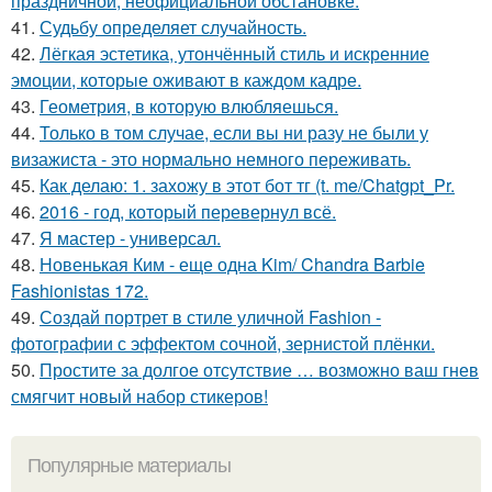
праздничной, неофициальной обстановке.
41.
Судьбу определяет случайность.
42.
Лёгкая эстетика, утончённый стиль и искренние
эмоции, которые оживают в каждом кадре.
43.
Геометрия, в которую влюбляешься.
44.
Только в том случае, если вы ни разу не были у
визажиста - это нормально немного переживать.
45.
Как делаю: 1. захожу в этот бот тг (t. me/Chatgpt_Pr.
46.
2016 - год, который перевернул всё.
47.
Я мастер - универсал.
48.
Новенькая Ким - еще одна Kim/ Chandra Barbie
Fashionistas 172.
49.
Создай портрет в стиле уличной Fashion -
фотографии с эффектом сочной, зернистой плёнки.
50.
Простите за долгое отсутствие … возможно ваш гнев
смягчит новый набор стикеров!
Популярные материалы