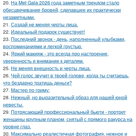
20.
На Met Gala 2026 года заметным трендом стало
обесцвечивание бровей, сделавшее их практически
незаметными.
21.
Создай не меняя черты лица.
22.
Идеальный подарок существует!
23.
Последний звонок - день, наполненный улыбками,
воспоминаниями и легкой грустью.
24.
Яркий макияж - это всегда про настроение,
уверенность и внимание к деталям.
25.
Не меняя внешность и черты лица.
26.
Чей голос звучит в твоей голове, когда ты считаешь,
что бездарно тратишь деньги?
27.
Мастер по гриму:
28.
Нежный, но выразительный образ для нашей юной
невесты.
29.
Потрясающий профессиональный бьюти - портрет
женщины крупным планом, снятый с прямого ракурса на
уровне глаз.
30.
Максимально реалистичная фотография, нежное и