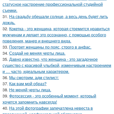
статусное настроение профессиональной студийной
съемки.
31.
На свадьбу обещали солнце, а весь день будет лить
дождь.
32.
Кокетка - это женщина, которая стремится нравиться
мужчинам и делает это осознанно, с помощью особого
поведения, манер и внешнего вида.
33.
Портрет женщины по пояс, строго в анфас.
34.
Создай не меняя черты лица.
35.
Давно известно, что женщина - это загадочное
существо с красивой улыбкой, изменчивым настроением
и … часто, идеальным характером.
36.
Мы смотрим. адм стилист:
37.
Как вам мой образ?
38.
Не меняй черты лица.
39.
Фотосессия - это особенный момент, который
хочется запомнить навсегда!
40.
На этой фотографии запечатлена невеста в