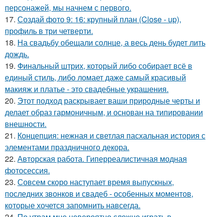
персонажей, мы начнем с первого.
17.
Создай фото 9: 16: крупный план (Close - up),
профиль в три четверти.
18.
На свадьбу обещали солнце, а весь день будет лить
дождь.
19.
Финальный штрих, который либо собирает всё в
единый стиль, либо ломает даже самый красивый
макияж и платье - это свадебные украшения.
20.
Этот подход раскрывает ваши природные черты и
делает образ гармоничным, и основан на типировании
внешности.
21.
Концепция: нежная и светлая пасхальная история с
элементами праздничного декора.
22.
Авторская работа. Гиперреалистичная модная
фотосессия.
23.
Совсем скоро наступает время выпускных,
последних звонков и свадеб - особенных моментов,
которые хочется запомнить навсегда.
24.
По утрам мне невероятно сложно играть в