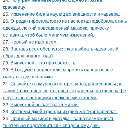
красавицу.
25.
Изменение билла каулиц во внешности и карьера.
26.
Отредактировала фото из паспорта: подобрала стиль
одежды, легкий повседневный макияж, прическу
оставила, чтоб было минимум изменений.
27.
Черный не идет всем.
28.
Заставь всех обернуться: как выбрать идеальный
образ для нового года?
29.
Выпускной - это про свежесть.
30.
В Госдуме предложили запретить одноразовые
мангалы для шашлыка.
31.
Создайте гламурный портрет молодой женщины до
талии (то же лицо, черты лица сохранены) на фоне кафе
в пустыне с летящими шелковыми тканями.
32.
Выпускной бывает раз в жизни.
33.
Костюмы джейн фонды из фильма "Барбарелла".
34.
Пробный макияж и укладка - ваша возможность
тщательно подготовиться к свадебному дню.