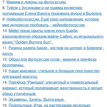
7.
Макияж и локоны на фотосессию.
8.
Туфли с бусинками и ни грамма косметики:
похудевшая Елена Ваенга произвела фурор в Выборге.
9.
Нейрофотосессии. Ещё одно направление, которое
мне интересно пробовать, - нейрофотосессии.
10.
Mattel представила новую куклу Барби,
вдохновлённую образом майли Сайрус из музыкального
видео "Golden Burning Sun".
11.
Рианна надела бандо - костюм на шопинг в Беверли -
хиллз.
12.
Образ для фотосессии готов - макияж и причёска
безупречны.
13.
Наше красивое, стильное и большое пространство
для вашей красоты.
14.
Причёска "Ракушка" элегантный и универсальный
вариант, который подчёркивает женственность и делает
образ утончённым.
15.
Экзамены. Зачеты. Выпускные.
16.
Подопытные. Итак, на растерзании несколько