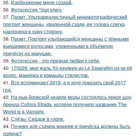
35.
Изображение меня создай.
36.
Фотосессия "под ключ.
37.
Промт. Ультрареалистичный кинематографический
портрет женщины, увиденной сзади, ее голова слегка
наклонена в одну сторону.
38.
Промт. Портрет улыбающейся женщины с тёмными
вьющимися волосами, уложенными в объёмную
причёску на макушке.
39.
Фотосессия - это признак любви к себе.
40.
170226: мне жаль Хо юнджин из Le Ssserafim из-за её
волос, макияжа и команды стилистов.
41.
Все вспоминают 2016, а я хочу показать свой 2017
год.
42.
На нью-йоркской неделе моды состоялось яркое шоу
бренда Collina Strada, которое получило название The
World Is a Vampire.
43.
Слёзы. Сердце в горле.
44.
Почему для съёмок макияж и причёска должны быть
поярче?