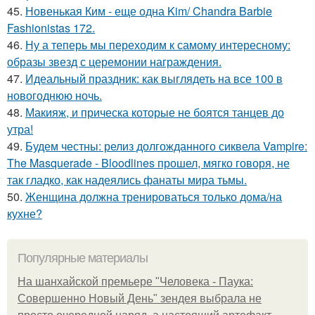
45.
Новенькая Ким - еще одна Kim/ Chandra Barbie
Fashionistas 172.
46.
Ну а теперь мы переходим к самому интересному:
образы звезд с церемонии награждения.
47.
Идеальный праздник: как выглядеть на все 100 в
новогоднюю ночь.
48.
Макияж, и прическа которые не боятся танцев до
утра!
49.
Будем честны: релиз долгожданного сиквела Vampire:
The Masquerade - Bloodlines прошел, мягко говоря, не
так гладко, как надеялись фанаты мира тьмы.
50.
Женщина должна тренироваться только дома/на
кухне?
Популярные материалы
На шанхайской премьере "Человека - Паука:
Совершенно Новый День" зендея выбрала не