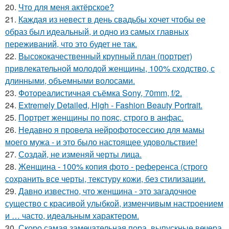
20.
Что для меня актёрское?
21.
Каждая из невест в день свадьбы хочет чтобы ее
образ был идеальный, и одно из самых главных
переживаний, что это будет не так.
22.
Высококачественный крупный план (портрет)
привлекательной молодой женщины, 100% сходство, с
длинными, объемными волосами.
23.
Фотореалистичная съёмка Sony, 70mm, f/2.
24.
Extremely Detailed, High - Fashion Beauty Portrait.
25.
Портрет женщины по пояс, строго в анфас.
26.
Недавно я провела нейрофотосессию для мамы
моего мужа - и это было настоящее удовольствие!
27.
Создай, не изменяй черты лица.
28.
Женщина - 100% копия фото - референса (строго
сохранить все черты, текстуру кожи, без стилизации.
29.
Давно известно, что женщина - это загадочное
существо с красивой улыбкой, изменчивым настроением
и … часто, идеальным характером.
30.
Скоро самая замечательная пора, выпускные вечера