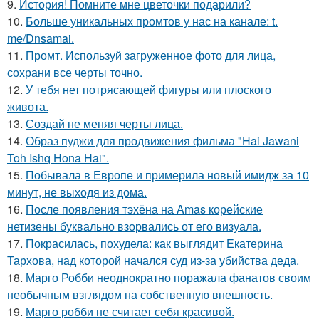
9.
История! Помните мне цветочки подарили?
10.
Больше уникальных промтов у нас на канале: t.
me/Dnsamai.
11.
Промт. Используй загруженное фото для лица,
сохрани все черты точно.
12.
У тебя нет потрясающей фигуры или плоского
живота.
13.
Создай не меняя черты лица.
14.
Образ пуджи для продвижения фильма "Hai Jawani
Toh Ishq Hona Hai".
15.
Побывала в Европе и примерила новый имидж за 10
минут, не выходя из дома.
16.
После появления тэхёна на Amas корейские
нетизены буквально взорвались от его визуала.
17.
Покрасилась, похудела: как выглядит Екатерина
Тархова, над которой начался суд из-за убийства деда.
18.
Марго Робби неоднократно поражала фанатов своим
необычным взглядом на собственную внешность.
19.
Марго робби не считает себя красивой.