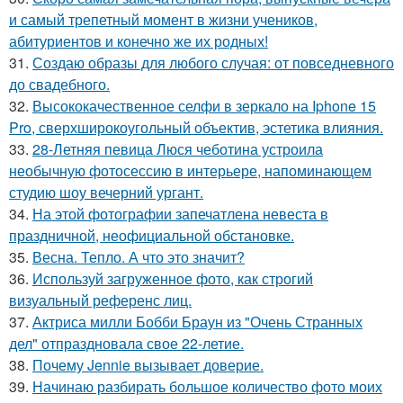
и самый трепетный момент в жизни учеников,
абитуриентов и конечно же их родных!
31.
Создаю образы для любого случая: от повседневного
до свадебного.
32.
Высококачественное селфи в зеркало на Iphone 15
Pro, сверхширокоугольный объектив, эстетика влияния.
33.
28-Летняя певица Люся чеботина устроила
необычную фотосессию в интерьере, напоминающем
студию шоу вечерний ургант.
34.
На этой фотографии запечатлена невеста в
праздничной, неофициальной обстановке.
35.
Весна. Тепло. А что это значит?
36.
Используй загруженное фото, как строгий
визуальный референс лиц.
37.
Актриса милли Бобби Браун из "Очень Странных
дел" отпраздновала свое 22-летие.
38.
Почему Jennie вызывает доверие.
39.
Начинаю разбирать большое количество фото моих