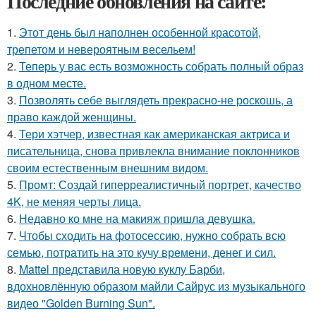
Последние обновления на сайте:
1.
Этот день был наполнен особенной красотой,
трепетом и невероятным весельем!
2.
Теперь у вас есть возможность собрать полный образ
в одном месте.
3.
Позволять себе выглядеть прекрасно-не роскошь, а
право каждой женщины.
4.
Тери хэтчер, известная как американская актриса и
писательница, снова привлекла внимание поклонников
своим естественным внешним видом.
5.
Промт: Создай гиперреалистичный портрет, качество
4K, не меняя черты лица.
6.
Недавно ко мне на макияж пришла девушка.
7.
Чтобы сходить на фотосессию, нужно собрать всю
семью, потратить на это кучу времени, денег и сил.
8.
Mattel представила новую куклу Барби,
вдохновлённую образом майли Сайрус из музыкального
видео "Golden Burning Sun".