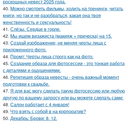
роскошных невест 2025 года.
40.
Можно смотреть фильмы, ходить на тренинги, читать
книги, но так и не разобраться, какая она твоя
женственность и сексуальность!
41.
Слёзы. Сердце в горле.
42.
Мы ищем визажиста (макияж + прическа) на 15.
43.
Создай изображение, не меняя черты лица с
приложенного фото.
44.
Промт: Черты лица строго как на фото.
45.
Создание образа для фотосессии - это тонкая работа
с деталями и ощущениями.
46.
Репетиция образа невесты - очень важный момент
подготовки к свадьбе.
47.
Я для вас могу сделать такую фотосессию или любую
другую по вашему запросу или вы можете сделать сами:
48.
Салон работает с 4 января!
49.
Что взять с собой в на корпоратив?
50.
Декабрь: Брови: 8. 12.