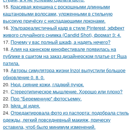
15.
Красивая женщина с роскошными длинными
каштановыми волосами, уложенными в стильную
высокую причёску с ниспадающими локонами.
16.
Ультрареалистичный кадр в стиле Pinterest, эффект
живого случайного снимка (Candid Shot), формат 3: 4.
17.
Почему у вас полный шкаф, а надеть нечего?
18.
Алия на каннском кинофестивале появилась на
публике в сшитом на заказ дизайнерском платье от Яша
патила.
19.
Авторы симулятора жизни Inzoi выпустили большое
обновление 0. 8. 0.
20.
Нюд, сияние кожи, гладкий пучок.
21.
Стереотипическое мышление. Хорошо или плохо?
22.
Про "Беременную" фотосъемку.
23.
Iskra_ai идея.
24.
Отредактировала фото из паспорта: подобрала стиль
одежды, легкий повседневный макияж, прическу
оставила, чтоб было минимум изменений.