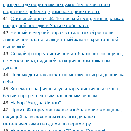
процесс, где родителям не нужно беспокоиться о
подготовке ребенка, кроме как привезти его.
41.
Стильный образ. 44-Летняя кейт миддлтон в рамках
очередной поездки в Уэльсе побывала.
42.
Чёрный вечерний образ в стиле тихой роскоши:
лаконичное платье и акцентный жакет с кристальной
вышивкой.
43.
Создай фотореалистичное изображение женщины,
не меняя лица, сидящей на коричневом кожаном
диване.
44.
Почему дети так любят косметику: от игры до поиска
себя.
45.
Кинематографичный, ультрареалистичный чёрно-
белый портрет с лёгким плёночным зерном.
46.
Набор "Уход за Лицом".
47.
Промт. Фотореалистичное изображение женщины,
сидящей на коричневом кожаном диване с
металлическими гвоздями по периметру.
48.
Новогодняя ночь с колье "Сердце Снежной