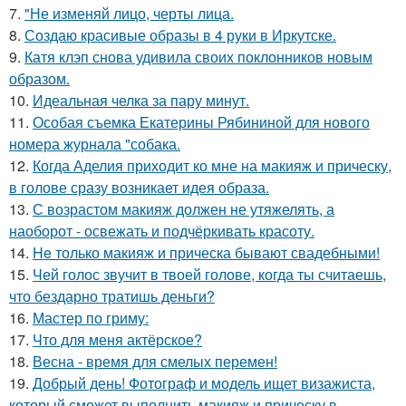
7.
"Не изменяй лицо, черты лица.
8.
Создаю красивые образы в 4 руки в Иркутске.
9.
Катя клэп снова удивила своих поклонников новым
образом.
10.
Идеальная челка за пару минут.
11.
Особая съемка Екатерины Рябининой для нового
номера журнала "собака.
12.
Когда Аделия приходит ко мне на макияж и прическу,
в голове сразу возникает идея образа.
13.
С возрастом макияж должен не утяжелять, а
наоборот - освежать и подчёркивать красоту.
14.
He только макияж и прическа бывают свадебными!
15.
Чей голос звучит в твоей голове, когда ты считаешь,
что бездарно тратишь деньги?
16.
Мастер по гриму:
17.
Что для меня актёрское?
18.
Весна - время для смелых перемен!
19.
Добрый день! Фотограф и модель ищет визажиста,
который сможет выполнить макияж и прическу в