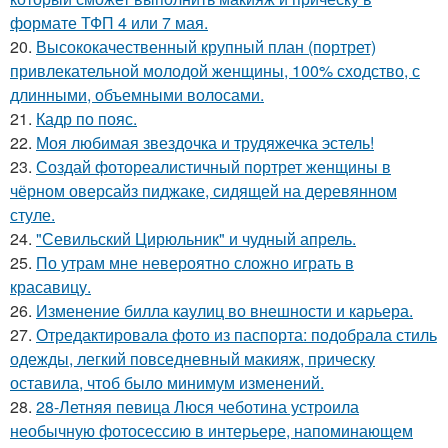
формате ТФП 4 или 7 мая.
20.
Высококачественный крупный план (портрет)
привлекательной молодой женщины, 100% сходство, с
длинными, объемными волосами.
21.
Кадр по пояс.
22.
Моя любимая звездочка и трудяжечка эстель!
23.
Создай фотореалистичный портрет женщины в
чёрном оверсайз пиджаке, сидящей на деревянном
стуле.
24.
"Севильский Цирюльник" и чудный апрель.
25.
По утрам мне невероятно сложно играть в
красавицу.
26.
Изменение билла каулиц во внешности и карьера.
27.
Отредактировала фото из паспорта: подобрала стиль
одежды, легкий повседневный макияж, прическу
оставила, чтоб было минимум изменений.
28.
28-Летняя певица Люся чеботина устроила
необычную фотосессию в интерьере, напоминающем