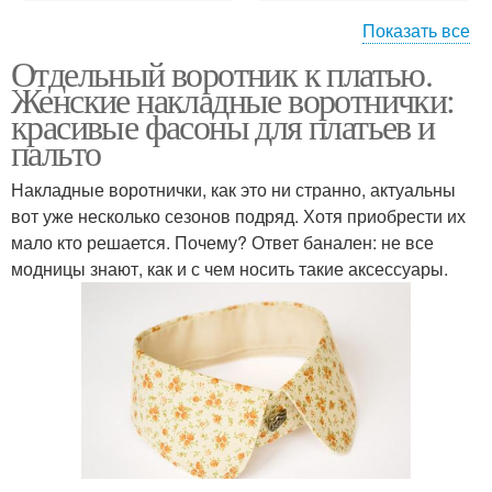
Показать все
Отдельный воротник к платью.
Воротник из
Белый воротник
Женские накладные воротнички:
батистового кружева
красивые фасоны для платьев и
пальто
Воротник для
Накладные воротнички, как это ни странно, актуальны
школьного платья
вот уже несколько сезонов подряд. Хотя приобрести их
мало кто решается. Почему? Ответ банален: не все
модницы знают, как и с чем носить такие аксессуары.