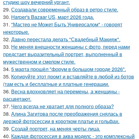
студию шоу вечерний ургант.
29.
Создавали современный образ в ретро стиле.
30.
Harper's Bazaar US, март 2026 года.
31.
"Мастер не Может Быть Универсалом" - говорят
некоторые.
32.
Давно перестала делать "Свадебный Макияж".
33.
Не меняя внешности женщины с фото, перед нами
предстает выразительный портрет, выполненный в
мужественном и смелом стиле.
34.
5 марта прошёл "форум в большом городе 2026".
35.
Копируйте этот промт и вставляйте в любой из ботов
(там есть и бесплатные и платные генерации.
36.
Весна вдохновляет на перемены, а женщины -
расцветают.
37.
Чего всегда не хватает для полного образа?
38.
Алина Загитова после преображения снялась в
дерзкой фотосессии в коротком платье и гольфах.
39.
Создай портрет, на меняя черты лица.
40.
Каждая фотосессия в аква моделс - это комплексный