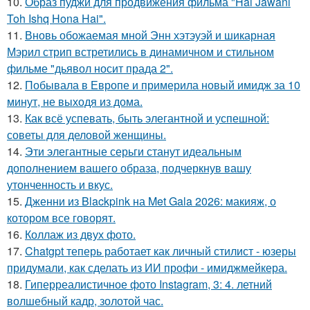
10.
Образ пуджи для продвижения фильма "Hai Jawani
Toh Ishq Hona Hai".
11.
Вновь обожаемая мной Энн хэтэуэй и шикарная
Мэрил стрип встретились в динамичном и стильном
фильме "дьявол носит прада 2".
12.
Побывала в Европе и примерила новый имидж за 10
минут, не выходя из дома.
13.
Как всё успевать, быть элегантной и успешной:
советы для деловой женщины.
14.
Эти элегантные серьги станут идеальным
дополнением вашего образа, подчеркнув вашу
утонченность и вкус.
15.
Дженни из Blackpink на Met Gala 2026: макияж, о
котором все говорят.
16.
Коллаж из двух фото.
17.
Chatgpt теперь работает как личный стилист - юзеры
придумали, как сделать из ИИ профи - имиджмейкера.
18.
Гиперреалистичное фото Instagram, 3: 4. летний
волшебный кадр, золотой час.