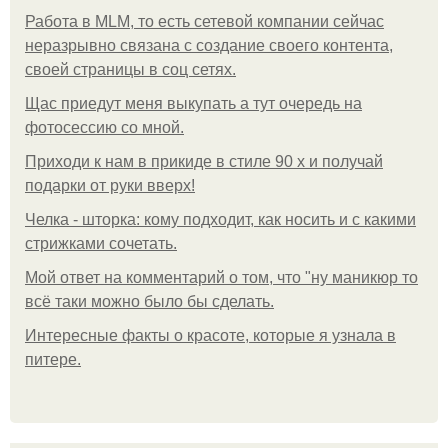
Работа в MLM, то есть сетевой компании сейчас
неразрывно связана с создание своего контента,
своей страницы в соц сетях.
Щас приедут меня выкупать а тут очередь на
фотосессию со мной.
Приходи к нам в прикиде в стиле 90 х и получай
подарки от руки вверх!
Челка - шторка: кому подходит, как носить и с какими
стрижками сочетать.
Мой ответ на комментарий о том, что "ну маникюр то
всё таки можно было бы сделать.
Интересные факты о красоте, которые я узнала в
питере.