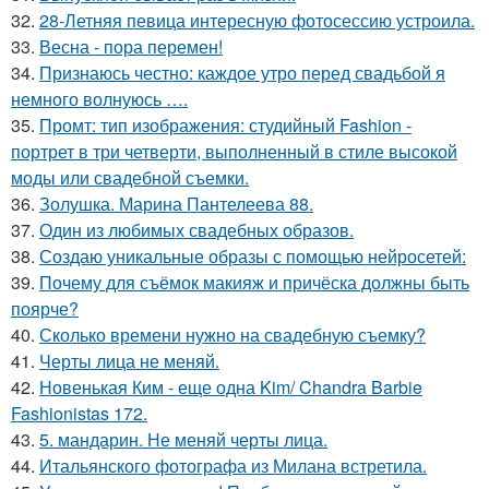
32.
28-Летняя певица интересную фотосессию устроила.
33.
Весна - пора перемен!
34.
Признаюсь честно: каждое утро перед свадьбой я
немного волнуюсь ….
35.
Промт: тип изображения: студийный Fashion -
портрет в три четверти, выполненный в стиле высокой
моды или свадебной съемки.
36.
Золушка. Марина Пантелеева 88.
37.
Один из любимых свадебных образов.
38.
Создаю уникальные образы с помощью нейросетей:
39.
Почему для съёмок макияж и причёска должны быть
поярче?
40.
Сколько времени нужно на свадебную съемку?
41.
Черты лица не меняй.
42.
Новенькая Ким - еще одна Kim/ Chandra Barbie
Fashionistas 172.
43.
5. мандарин. Не меняй черты лица.
44.
Итальянского фотографа из Милана встретила.