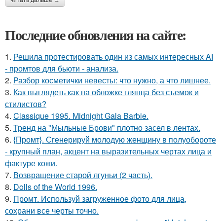
Последние обновления на сайте:
1.
Решила протестировать один из самых интересных AI
- промтов для бьюти - анализа.
2.
Разбор косметички невесты: что нужно, а что лишнее.
3.
Как выглядеть как на обложке глянца без съемок и
стилистов?
4.
Classique 1995. Midnight Gala Barbie.
5.
Тренд на "Мыльные Брови" плотно засел в лентах.
6.
{Промт}. Сгенерируй молодую женщину в полуобороте
- крупный план, акцент на выразительных чертах лица и
фактуре кожи.
7.
Возвращение старой лгуньи (2 часть).
8.
Dolls of the World 1996.
9.
Промт. Используй загруженное фото для лица,
сохрани все черты точно.