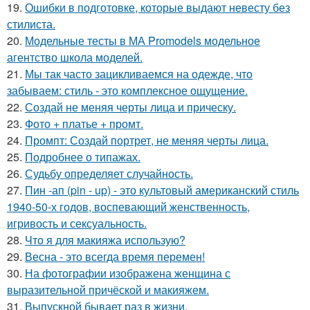
19.
Ошибки в подготовке, которые выдают невесту без
стилиста.
20.
Модельные тесты в МА Promodels модельное
агентство школа моделей.
21.
Мы так часто зацикливаемся на одежде, что
забываем: стиль - это комплексное ощущение.
22.
Создай не меняя черты лица и прическу.
23.
Фото + платье + промт.
24.
Промпт: Создай портрет, не меняя черты лица.
25.
Подробнее о типажах.
26.
Судьбу определяет случайность.
27.
Пин -ап (pin - up) - это культовый американский стиль
1940-50-х годов, воспевающий женственность,
игривость и сексуальность.
28.
Что я для макияжа использую?
29.
Весна - это всегда время перемен!
30.
На фотографии изображена женщина с
выразительной причёской и макияжем.
31.
Выпускной бывает раз в жизни.