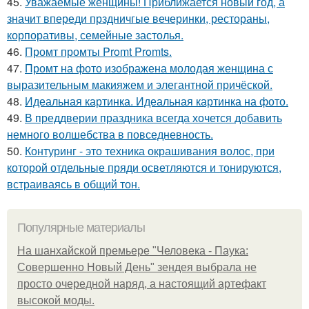
45.
Уважаемые женщины! Приближается новый год, а
значит впереди прздничгые вечеринки, рестораны,
корпоративы, семейные застолья.
46.
Промт промты Promt Promts.
47.
Промт на фото изображена молодая женщина с
выразительным макияжем и элегантной причёской.
48.
Идеальная картинка. Идеальная картинка на фото.
49.
В преддверии праздника всегда хочется добавить
немного волшебства в повседневность.
50.
Контуринг - это техника окрашивания волос, при
которой отдельные пряди осветляются и тонируются,
встраиваясь в общий тон.
Популярные материалы
На шанхайской премьере "Человека - Паука:
Совершенно Новый День" зендея выбрала не
просто очередной наряд, а настоящий артефакт
высокой моды.