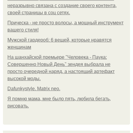
неразрывно связана с создание своего контента,
своей страницы в соц сетях.
Прическа - не просто волосы, а мощный инструмент
вашего стиля!
Мужской гардероб: 6 вещей, которые нравятся
женщинам
На шанхайской премьере "Человека - Паука:
Совершенно Новый День" зендея выбрала не
просто очередной наряд, а настоящий артефакт
высокой моды.
Dafunkystyle. Matrix neo.
Я помню мама, мне было пять, любила бегать,
рисовать.