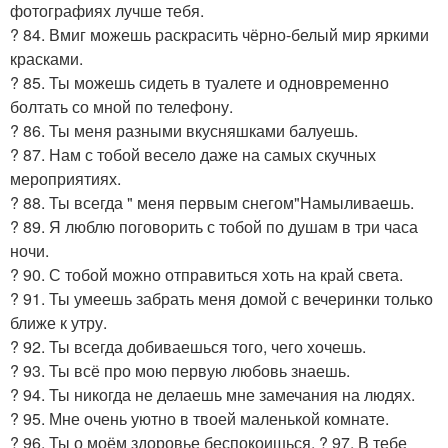
фотографиях лучше тебя.
? 84. Вмиг можешь раскрасить чёрно-белый мир яркими
красками.
? 85. Ты можешь сидеть в туалете и одновременно
болтать со мной по телефону.
? 86. Ты меня разными вкусняшками балуешь.
? 87. Нам с тобой весело даже на самых скучных
мероприятиях.
? 88. Ты всегда " меня первым снегом"Намыливаешь.
? 89. Я люблю поговорить с тобой по душам в три часа
ночи.
? 90. С тобой можно отправиться хоть на край света.
? 91. Ты умеешь забрать меня домой с вечеринки только
ближе к утру.
? 92. Ты всегда добиваешься того, чего хочешь.
? 93. Ты всё про мою первую любовь знаешь.
? 94. Ты никогда не делаешь мне замечания на людях.
? 95. Мне очень уютно в твоей маленькой комнате.
? 96. Ты о моём здоровье беспокоишься. ? 97. В тебе