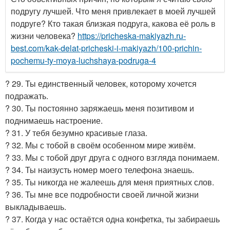
подругу лучшей. Что меня привлекает в моей лучшей
подруге? Кто такая близкая подруга, какова её роль в
жизни человека?
https://pricheska-makiyazh.ru-
best.com/kak-delat-pricheski-i-makiyazh/100-prichin-
pochemu-ty-moya-luchshaya-podruga-4
? 29. Ты единственный человек, которому хочется
подражать.
? 30. Ты постоянно заряжаешь меня позитивом и
поднимаешь настроение.
? 31. У тебя безумно красивые глаза.
? 32. Мы с тобой в своём особенном мире живём.
? 33. Мы с тобой друг друга с одного взгляда понимаем.
? 34. Ты наизусть номер моего телефона знаешь.
? 35. Ты никогда не жалеешь для меня приятных слов.
? 36. Ты мне все подробности своей личной жизни
выкладываешь.
? 37. Когда у нас остаётся одна конфетка, ты забираешь