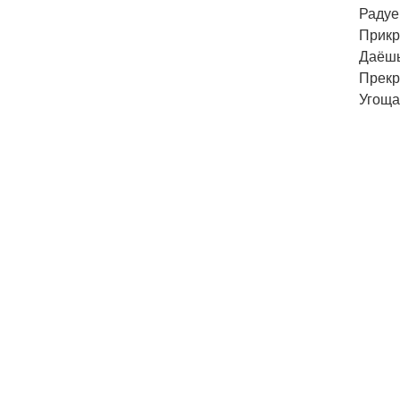
Радуе
Прикр
Даёшь
Прекр
Угоща