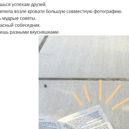
шься успехам друзей.
епила возле кровати большую совместную фотографию.
 мудрые советы.
асный собеседник.
ешь разными вкусняшками.