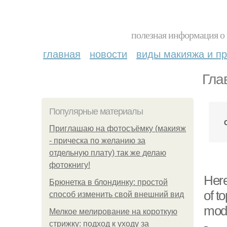
полезная информация о 
главная
новости
виды макияжа и пр
Гла
Популярные материалы
Приглашаю на фотосъёмку (макияж
- прическа по желанию за
отдельную плату) так же делаю
фотокнигу!
Here
Брюнетка в блондинку: простой
of t
способ изменить свой внешний вид
mode
Мелкое мелирование на короткую
стрижку: подход к уходу за