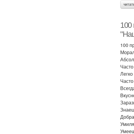
читат
100
"На
100 п
Морал
Абсол
Часто
Легко
Часто
Всегд
Вкусн
Зараз
Знаеш
Добра
Умиля
Умееш