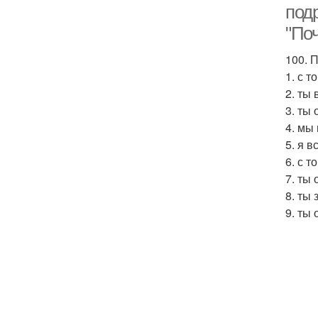
подр
"По
100. 
1. с 
2. ты
3. ты
4. мы
5. я 
6. с 
7. ты
8. ты
9. ты