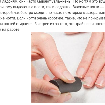
 ладоням, они часто бывают увлажнены. По ногтям это трудн
очному выделению влаги, как и ладошки. Влажные ногти — 
 которой лак быстро сходит, но часто некоторые мастера м
кие ногти. Если ногти очень короткие, такие, что не прикры
ля ногтей стирается быстрее из-за того, что край ногтя пос
и на работе.