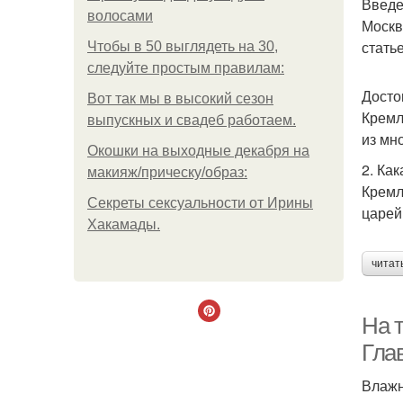
Введ
волосами
Москв
стать
Чтобы в 50 выглядеть на 30,
следуйте простым правилам:
Досто
Вот так мы в высокий сезон
Кремл
выпускных и свадеб работаем.
из мн
Окошки на выходные декабря на
2. Ка
макияж/прическу/образ:
Кремл
Секреты сексуальности от Ирины
царей
Хакамады.
читат
На т
Гла
Влажн