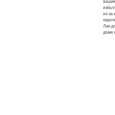
вашим
избыт
из-за
корот
Лак д
доме 