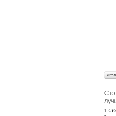
читат
Сто
луч
1. с 