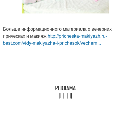
Больше информационного материала о вечерних
прическах и макияж
http://pricheska-makiyazh.ru-
best.com/vidy-makiyazha-i-prichesok/vechern...