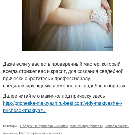
Даже если у вас есть проверенный мастер, который
всегда стрижет вас и красит, для создания свадебной
прически обратитесь к профессионалу,
специализирующемуся именно на свадебных образах.
Далее читайте о макияже под прическу здесь
http://pricheska-makiyazh.ru-best.com/vidy-makiyazha-i-
prichesok/makiyaz...
Категории:
Свадебные прически и макияж
,
Макияж под прическу
,
Образ макияж и
прическа
,
Мастер причесок и макияжа