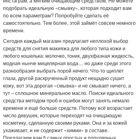
инстаграм, а мягким очищающим средством. Не можете
подобрать идеальную «смывку», которая подходит вам
по всем параметрам? Попробуйте сделать её
самостоятельно. Тем более, этой займёт совсем немного
времени.
Сегодня каждый магазин предлагает неплохой выбор
средств для снятия макияжа для любого типа кожи и
любого кошелька: молочко, тоник, двухфазная жидкость,
модная нынче мицелярная вода… но даже среди этого
разнообразия выбрать порой нечего. Что-то щиплет
глаза, другой раскрученный продукт нещадно сушит
кожу, вот эта дорогая «смывка» и не смывает ничего, а
тут – сплошное минеральное масло. Поиски идеального
средства методом проб и ошибок могут занять немало
времени и ещё больше средств. Потому всё возрастает
число девушек, которые переходят на очищающую
косметику, сделанную своими руками. Она и за кожей
ухаживает, и не содержит «химии» в составе.
Предлагаем вам 5 самых простых и популярных