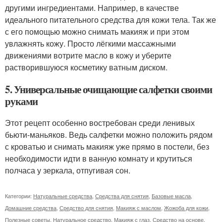
другими ингредиентами. Например, в качестве
идеального питательного средства для кожи тела. Так же
с его помощью можно снимать макияж и при этом
увлажнять кожу. Просто лёгкими массажными
движениями вотрите масло в кожу и уберите
растворившуюся косметику ватным диском.
5. Универсальные очищающие салфетки своими
руками
Этот рецепт особенно востребован среди ленивых
бьюти-маньяков. Ведь салфетки можно положить рядом
с кроватью и снимать макияж уже прямо в постели, без
необходимости идти в ванную комнату и крутиться
полчаса у зеркала, отпугивая сон.
Категории:
Натуральные средства
,
Средства для снятия
,
Базовые масла
,
Домашние средства
,
Средство для снятия
,
Макияж с маслом
,
Жожоба для кожи
,
Полезные советы
,
Натуральное средство
,
Макияж с глаз
,
Средство на основе
,