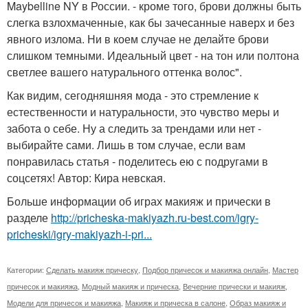
Maybelline NY в России. - кроме того, брови должны быть
слегка взлохмаченные, как бы зачесанные наверх и без
явного излома. Ни в коем случае не делайте брови
слишком темными. Идеальный цвет - на тон или полтона
светлее вашего натурального оттенка волос".
Как видим, сегодняшняя мода - это стремление к
естественности и натуральности, это чувство меры и
забота о себе. Ну а следить за трендами или нет -
выбирайте сами. Лишь в том случае, если вам
понравилась статья - поделитесь ею с подругами в
соцсетях! Автор: Кира невская.
Больше информации об играх макияж и прически в
разделе
http://pricheska-makiyazh.ru-best.com/igry-
pricheski/igry-makiyazh-i-pri...
Категории:
Сделать макияж прическу
,
Подбор причесок и макияжа онлайн
,
Мастер
причесок и макияжа
,
Модный макияж и прическа
,
Вечерние прически и макияж
,
Модели для причесок и макияжа
,
Макияж и прическа в салоне
,
Образ макияж и