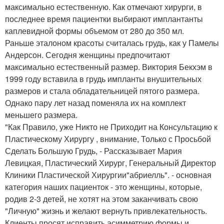
максимально естественную. Как отмечают хирурги, в
последнее время пациентки выбирают имплантанты
каплевидной формы объемом от 280 до 350 мл.
Раньше эталоном красоты считалась грудь, как у Памелы
Андерсон. Сегодня женщины предпочитают
максимально естественный размер. Виктория Бекхэм в
1999 году вставила в грудь импланты внушительных
размеров и стала обладательницей пятого размера.
Однако пару лет назад поменяла их на комплект
меньшего размера.
"Как Правило, уже Никто не Приходит на Консультацию к
Пластическому Хирургу , внимание, Только с Просьбой
Сделать Большую Грудь, - Рассказывает Мария
Левицкая, Пластический Хирург, Генеральный Директор
Клиники Пластической Хирургии"абриелль". - основная
категория наших пациенток - это женщины, которые,
родив 2-3 детей, не хотят на этом заканчивать свою
"Личную" жизнь и желают вернуть привлекательность.
Клиенты просят исправить асимметрию формы и