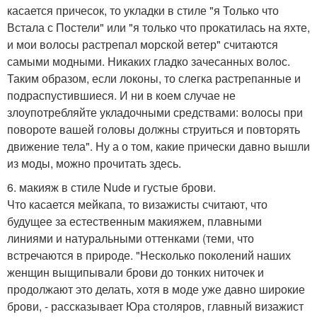
касается причесок, то укладки в стиле "я Только что
Встала с Постели" или "я только что прокатилась на яхте,
и мои волосы растрепал морской ветер" считаются
самыми модными. Никаких гладко зачесанных волос.
Таким образом, если локоны, то слегка растрепанные и
подраспустившиеся. И ни в коем случае не
злоупотребляйте укладочными средствами: волосы при
повороте вашей головы должны струиться и повторять
движение тела". Ну а о том, какие прически давно вышли
из моды, можно прочитать здесь.
6. макияж в стиле Nude и густые брови.
Что касается мейкапа, то визажисты считают, что
будущее за естественным макияжем, плавными
линиями и натуральными оттенками (теми, что
встречаются в природе. "Несколько поколений наших
женщин выщипывали брови до тонких ниточек и
продолжают это делать, хотя в моде уже давно широкие
брови, - рассказывает Юра столяров, главный визажист