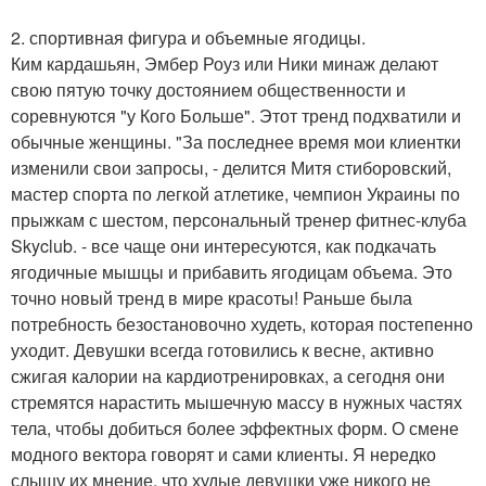
2. спортивная фигура и объемные ягодицы.
Ким кардашьян, Эмбер Роуз или Ники минаж делают
свою пятую точку достоянием общественности и
соревнуются "у Кого Больше". Этот тренд подхватили и
обычные женщины. "За последнее время мои клиентки
изменили свои запросы, - делится Митя стиборовский,
мастер спорта по легкой атлетике, чемпион Украины по
прыжкам с шестом, персональный тренер фитнес-клуба
Skyclub. - все чаще они интересуются, как подкачать
ягодичные мышцы и прибавить ягодицам объема. Это
точно новый тренд в мире красоты! Раньше была
потребность безостановочно худеть, которая постепенно
уходит. Девушки всегда готовились к весне, активно
сжигая калории на кардиотренировках, а сегодня они
стремятся нарастить мышечную массу в нужных частях
тела, чтобы добиться более эффектных форм. О смене
модного вектора говорят и сами клиенты. Я нередко
слышу их мнение, что худые девушки уже никого не