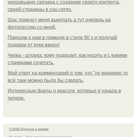
неразрывно связана с создание своего контента,
своей страницы в соц сетях.
Щас приедут меня выкупать а тут очередь на
фотосессию со мной.
Приходи к нам в прикиде в стиле 90 х и получай
подарки от руки вверх!
Челка - шторка: кому подходит, как носить и с какими
стрижками сочетать.
Мой ответ на комментарий о том, что "ну маникюр то
всё таки можно было бы сделать.
Интересные факты о красоте, которые я узнала в
питере.
© 2026 Прическа и макияж
Контакты
Пользовательское соглашение