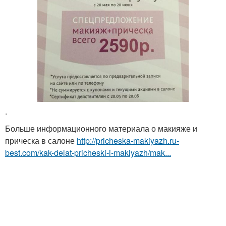
.
Больше информационного материала о макияже и
прическа в салоне
http://pricheska-makiyazh.ru-
best.com/kak-delat-pricheski-i-makiyazh/mak...