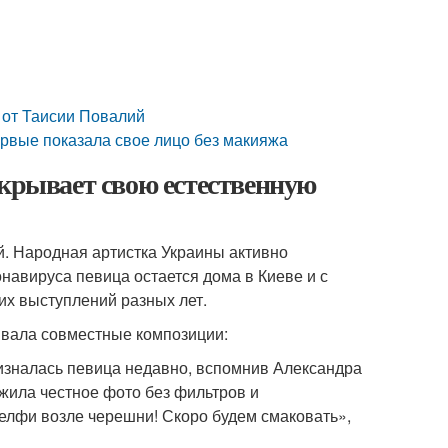
 от Таисии Повалий
ервые показала свое лицо без макияжа
скрывает свою естественную
й. Народная артистка Украины активно
навируса певица остается дома в Киеве и с
их выступлений разных лет.
ывала совместные композиции:
изналась певица недавно, вспомнив Александра
жила честное фото без фильтров и
елфи возле черешни! Скоро будем смаковать»,