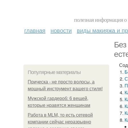
полезная информация о 
главная
новости
виды макияжа и пр
Без
ест
Сод
Б
Популярные материалы
С
Прическа - не просто волосы, а
П
мощный инструмент вашего стиля!
К
Мужской гардероб: 6 вещей,
К
которые нравятся женщинам
К
К
Работа в MLM, то есть сетевой
К
компании сейчас неразрывно