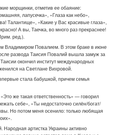
кие морщинки, отметив ее обаяние:
машняя, лапусечка», «Глаза как небо»,
а! Талантище», «Какие у Вас красивые глаза»,
красно! А вы, Таечка, во много раз прекраснее!
им. ред.).
ом Владимиром Повалием. В этом браке в июне
После развода Таисия Повалий вышла замуж за
н Таисии окончил институт международных
 женился на Светлане Вихровой.
 впервые стала бабушкой, причем семья
 «Это же такая ответственность» — говорил
жать себе», «Ты недостаточно силён/богат/
квы. Но потом меня осенило: только любящая
оих».
й. Народная артистка Украины активно