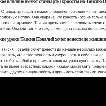
акое влияние имеют стандарты красоты на Таисию 
: Стандарты красоты имеют определенное влияние на Таиси
бсолютную истину. Она уверена, что красота - это не только
нности и гармонии. Таисия призывает не следовать слепо с
нними. Она считает, что каждая женщина красива по-своему
акие уроки Таисия Повалий хочет донести до женщи
: Таисия Повалий хочет донести до женщин несколько важн
 показать, что естественность и уверенность в себе важне
яться быть собой и принимать свою натуральную красоту. Т
та не имеет возрастных рамок и каждая может быть привлек
овить других женщин любить и принимать себя такими, какие