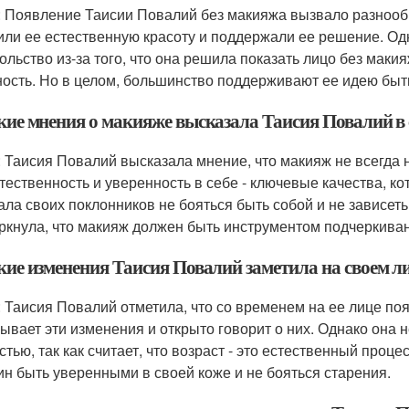
: Появление Таисии Повалий без макияжа вызвало разнооб
или ее естественную красоту и поддержали ее решение. Од
ольство из-за того, что она решила показать лицо без маки
ость. Но в целом, большинство поддерживают ее идею быть
акие мнения о макияже высказала Таисия Повалий в 
: Таисия Повалий высказала мнение, что макияж не всегда 
стественность и уверенность в себе - ключевые качества, 
ала своих поклонников не бояться быть собой и не зависеть
ркнула, что макияж должен быть инструментом подчеркиван
кие изменения Таисия Повалий заметила на своем л
: Таисия Повалий отметила, что со временем на ее лице п
рывает эти изменения и открыто говорит о них. Однако она н
стью, так как считает, что возраст - это естественный проц
н быть уверенными в своей коже и не бояться старения.