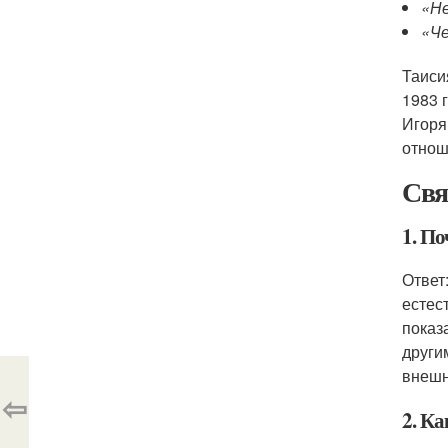
«Не
«Че
Таиси
1983 
Игоря
отнош
Свя
1. П
Ответ
естес
показ
други
внешн
⇦
2. К