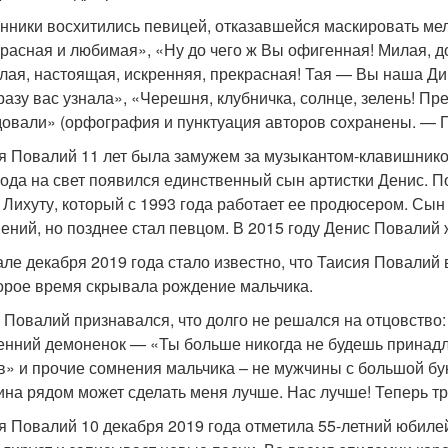
нники восхитились певицей, отказавшейся маскировать мел
расная и любимая», «Ну до чего ж Вы офигенная! Милая, до
лая, настоящая, искренняя, прекрасная! Тая — Вы наша Див
разу вас узнала», «Черешня, клубничка, солнце, зелень! Пре
овали» (орфография и пунктуация авторов сохранены. — Пр
я Повалий 11 лет была замужем за музыкантом-клавишник
года на свет появился единственный сын артистки Денис. 
 Лихуту, который с 1993 года работает ее продюсером. Сы
ений, но позднее стал певцом. В 2015 году Денис Повалий
але декабря 2019 года стало известно, что Таисия Повалий
орое время скрывала рождение мальчика.
 Повалий признавался, что долго не решался на отцовство:
енний демоненок — «Ты больше никогда не будешь принадле
в» и прочие сомнения мальчика – не мужчины с большой бу
на рядом может сделать меня лучше. Нас лучше! Теперь тр
я Повалий 10 декабря 2019 года отметила 55-летний юбиле