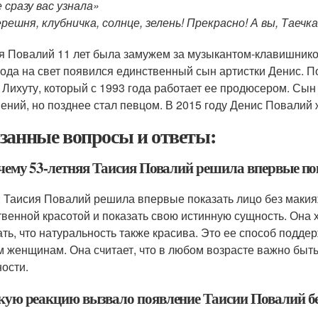
 сразу вас узнала»
решня, клубничка, солнце, зелень! Прекрасно! А вы, Таечк
я Повалий 11 лет была замужем за музыкантом-клавишник
года на свет появился единственный сын артистки Денис. 
 Лихуту, который с 1993 года работает ее продюсером. Сы
ений, но позднее стал певцом. В 2015 году Денис Повалий
занные вопросы и ответы:
очему 53-летняя Таисия Повалий решила впервые по
: Таисия Повалий решила впервые показать лицо без макияж
твенной красотой и показать свою истинную сущность. Она 
ать, что натуральность также красива. Это ее способ подде
м женщинам. Она считает, что в любом возрасте важно быть
ости.
акую реакцию вызвало появление Таисии Повалий б