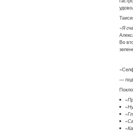
гастр
удово
Таиси
«Я сч
Алекс
Во вт
зелен
«Селф
— под
Покло
«Пр
«Ну
«Гл
«Св
«Ка