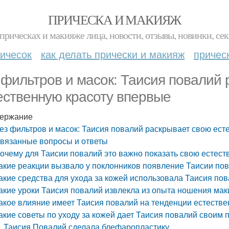
ПРИЧЕСКА И МАКИЯЖ
прическах и макияже лица, новости, отзывы, новинки, сек
ичесок
как делать прически и макияж
причес
 фильтров и масок: Таисия повалий
ественную красоту впервые
ержание
ез фильтров и масок: Таисия повалий раскрывает свою ест
вязанные вопросы и ответы
очему для Таисии повалий это важно показать свою естест
акие реакции вызвало у поклонников появление Таисии по
акие средства для ухода за кожей использовала Таисия пов
акие уроки Таисия повалий извлекла из опыта ношения ма
акое влияние имеет Таисия повалий на тенденции естестве
акие советы по уходу за кожей дает Таисия повалий своим
Таисия Повалий сделала блефаропластику