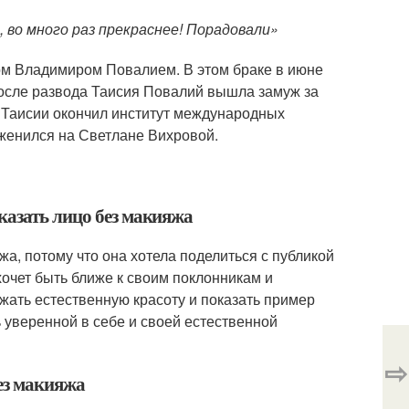
а, во много раз прекраснее! Порадовали»
ом Владимиром Повалием. В этом браке в июне
После развода Таисия Повалий вышла замуж за
н Таисии окончил институт международных
 женился на Светлане Вихровой.
казать лицо без макияжа
а, потому что она хотела поделиться с публикой
хочет быть ближе к своим поклонникам и
ржать естественную красоту и показать пример
 уверенной в себе и своей естественной
⇨
ез макияжа