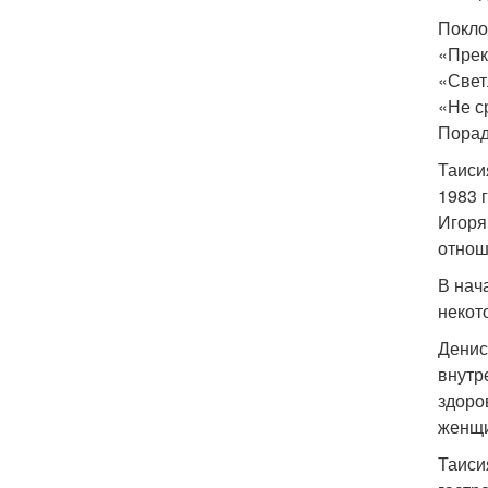
Покло
«Прек
«Свет
«Не с
Порад
Таиси
1983 
Игоря
отнош
В нач
некот
Денис
внутр
здоро
женщи
Таиси