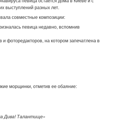
навируса певица остается дома в Киеве и с
их выступлений разных лет.
ывала совместные композиции:
изналась певица недавно, вспомнив
 и фоторедакторов, на котором запечатлена в
кие морщинки, отметив ее обаяние:
ша Дива! Талантище»