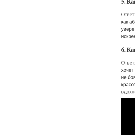
5. К
Ответ
как а
увере
искре
6. К
Ответ
хочет
не бо
красо
вдохн