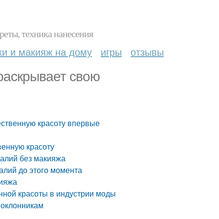
реты, техника нанесения
ки и макияж на дому
игры
отзывы
 раскрывает свою
ественную красоту впервые
венную красоту
валий без макияжа
алий до этого момента
кияжа
нной красоты в индустрии моды
 поклонникам