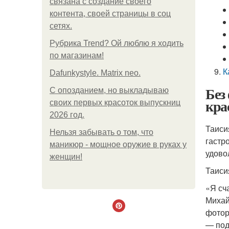
связана с создание своего
контента, своей страницы в соц
сетях.
Рубрика Trend? Ой люблю я ходить
по магазинам!
К
Dafunkystyle. Matrix neo.
Без
С опозданием, но выкладываю
кра
своих первых красоток выпускниц
2026 год.
Таиси
Нельзя забывать о том, что
гастр
маникюр - мощное оружие в руках у
удово
женщин!
Таиси
«Я сч
Михай
фотор
— под