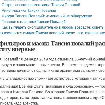
Секрет «юного овала» лица Таисии Повалий
Ринопластика Таисии Повалий
Фигура Таисии Повалий: изменений не обнаружено
Главное о пластике Таисии Повалий
Как выглядеть сногсшибательно в любом возрасте: советы
ак изменится имидж Таисии повалий после того, как она вп
 фильтров и масок: Таисия повалий ра
соту впервые
я Повалий 10 декабря 2019 года отметила 55-летний юбиле
олирует и записывает новые песни. Во время эпидемии коро
льствием делится с подписчиками архивными записями сво
я с благодарностью упоминает артистов, с которыми запис
астливица! Все мои дуэты знаковые и судьбоносные», — пр
лова и Николая Баскова. Во вторник Таисия Повалий выло
едакторов, на котором запечатлена в зеленеющем саду. «С
писала кадр артистка.