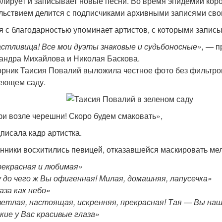
олирует и записывает новые песни. Во время эпидемии коро
льствием делится с подписчиками архивными записями сво
я с благодарностью упоминает артистов, с которыми запис
астливица! Все мои дуэты знаковые и судьбоносные»,
— пр
андра Михайлова и Николая Баскова.
орник Таисия Повалий выложила честное фото без фильтров
еющем саду.
и возле черешни! Скоро будем смаковать»,
писала кадр артистка.
нники восхитились певицей, отказавшейся маскировать мел
екрасная и любимая»
 до чего ж Вы офигенная! Милая, домашняя, лапусечка»
аза как небо»
етлая, настоящая, искренняя, прекрасная! Тая — Вы на
кие у Вас красивые глаза»