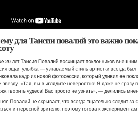
ему для Таисии повалий это важно пок
соту
же 20 лет Таисия Повалий восхищает поклонников внешним 
 сияющая улыбка — узнаваемый стиль артистки всегда был 
иковала кадр из новой фотосессии, который удивил ее покло
и звезду. «Тая, вы выглядите невероятно! Я даже не сразу 
яж творить чудеса! Вас просто не узнать», — делились мне
тняя Повалий не скрывает, что всегда тщательно следит за
аться интересной зрителю, поэтому готова к экспериментам