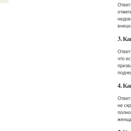
Ответ
отмет
недов
внешн
3. К
Ответ
что е
призв
подче
4. Ка
Ответ
не ск
полно
женщи