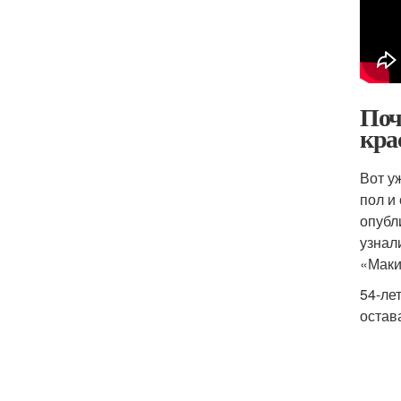
Поч
кра
Вот у
пол и
опубл
узнал
«Маки
54-ле
остав