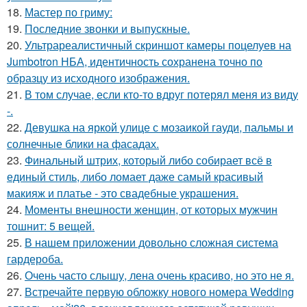
18.
Мастер по гриму:
19.
Последние звонки и выпускные.
20.
Ультрареалистичный скриншот камеры поцелуев на
Jumbotron НБА, идентичность сохранена точно по
образцу из исходного изображения.
21.
В том случае, если кто-то вдруг потерял меня из виду
-.
22.
Девушка на яркой улице с мозаикой гауди, пальмы и
солнечные блики на фасадах.
23.
Финальный штрих, который либо собирает всё в
единый стиль, либо ломает даже самый красивый
макияж и платье - это свадебные украшения.
24.
Моменты внешности женщин, от которых мужчин
тошнит: 5 вещей.
25.
В нашем приложении довольно сложная система
гардероба.
26.
Очень часто слышу, лена очень красиво, но это не я.
27.
Встречайте первую обложку нового номера Wedding