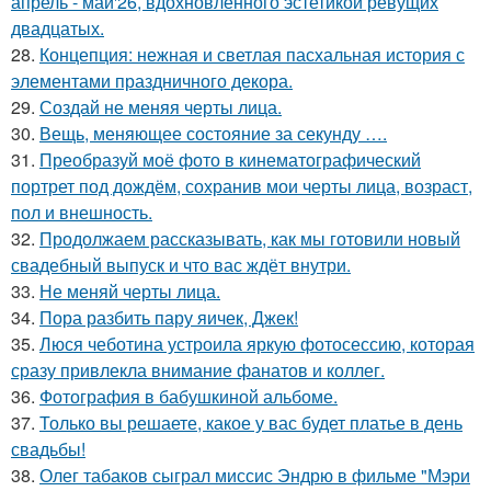
апрель - май'26, вдохновленного эстетикой ревущих
двадцатых.
28.
Концепция: нежная и светлая пасхальная история с
элементами праздничного декора.
29.
Создай не меняя черты лица.
30.
Вещь, меняющее состояние за секунду ….
31.
Преобразуй моё фото в кинематографический
портрет под дождём, сохранив мои черты лица, возраст,
пол и внешность.
32.
Продолжаем рассказывать, как мы готовили новый
свадебный выпуск и что вас ждёт внутри.
33.
Не меняй черты лица.
34.
Пора разбить пару яичек, Джек!
35.
Люся чеботина устроила яркую фотосессию, которая
сразу привлекла внимание фанатов и коллег.
36.
Фотография в бабушкиной альбоме.
37.
Только вы решаете, какое у вас будет платье в день
свадьбы!
38.
Олег табаков сыграл миссис Эндрю в фильме "Мэри