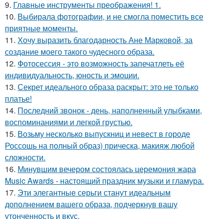
9.
Главные инструменты преображения! 1.
10.
Выбирала фотографии, и не смогла поместить все
приятные моменты.
11.
Хочу выразить благодарность Ане Марковой, за
создание моего такого чудесного образа.
12.
Фотосессия - это возможность запечатлеть её
индивидуальность, юность и эмоции.
13.
Секрет идеального образа раскрыт: это не только
платье!
14.
Последний звонок - день, наполненный улыбками,
воспоминаниями и легкой грустью.
15.
Возьму несколько выпускниц и невест в городе
Россошь на полный образ) прическа, макияж любой
сложности.
16.
Минувшим вечером состоялась церемония жара
Music Awards - настоящий праздник музыки и гламура.
17.
Эти элегантные серьги станут идеальным
дополнением вашего образа, подчеркнув вашу
утонченность и вкус.