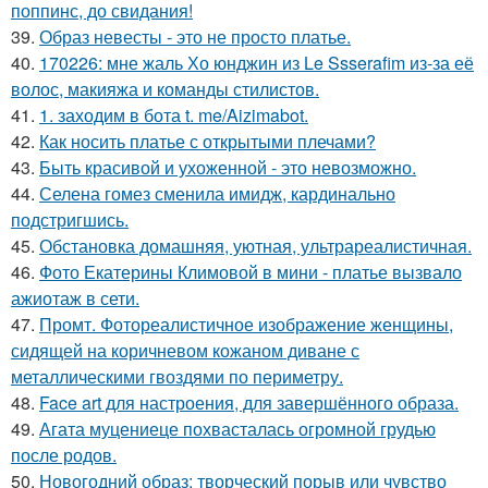
поппинс, до свидания!
39.
Образ невесты - это не просто платье.
40.
170226: мне жаль Хо юнджин из Le Ssserafim из-за её
волос, макияжа и команды стилистов.
41.
1. заходим в бота t. me/Aizimabot.
42.
Как носить платье с открытыми плечами?
43.
Быть красивой и ухоженной - это невозможно.
44.
Селена гомез сменила имидж, кардинально
подстригшись.
45.
Обстановка домашняя, уютная, ультрареалистичная.
46.
Фото Екатерины Климовой в мини - платье вызвало
ажиотаж в сети.
47.
Промт. Фотореалистичное изображение женщины,
сидящей на коричневом кожаном диване с
металлическими гвоздями по периметру.
48.
Face art для настроения, для завершённого образа.
49.
Агата муцениеце похвасталась огромной грудью
после родов.
50.
Новогодний образ: творческий порыв или чувство