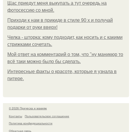
Щас приедут меня выкупать а тут очередь на
фотосессию со мной.
Приходи к нам в прикиде в стиле 90 х и получай
подарки от руки вверх!
Челка - шторка: кому подходит, как носить и с какими
стрижками сочетать.
Мой ответ на комментарий о том, что "ну маникюр то
всё таки можно было бы сделать.
Интересные факты о красоте, которые я узнала в
питере.
© 2026 Прическа и макияж
Контакты
Пользовательское соглашение
Политика конфидециальности
Обратная связь